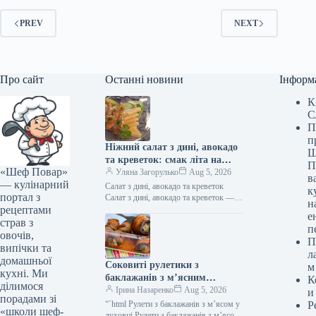
PREV
NEXT
Про сайт
Останні новини
Інформ
К
С
П
п
Ніжний салат з дині, авокадо
Ш
та креветок: смак літа на
П
«Шеф Повар»
вашій тарілці
Уляна Загорулько
Aug 5, 2026
в
— кулінарний
Салат з дині, авокадо та креветок
к
портал з
Салат з дині, авокадо та креветок —
н
рецептами
ідеальний вибір для літнього
е
фуршетного столу: легкий,…
страв з
п
овочів,
П
випічки та
л
домашньої
Соковиті рулетики з
м
кухні. Ми
баклажанів з м’ясним
К
ділимося
фаршем: апетитний рецепт у
Ірина Назаренко
Aug 5, 2026
и
порадами зі
духовці
“`html Рулети з баклажанів з м’ясом у
Р
«школи шеф-
духовці Рулети з баклажанів з м’ясом