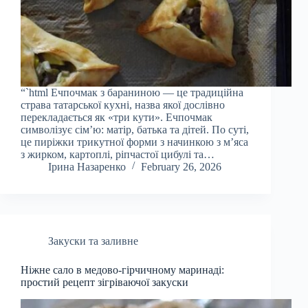
“`html Ечпочмак з бараниною — це традиційна
страва татарської кухні, назва якої дослівно
перекладається як «три кути». Ечпочмак
символізує сім’ю: матір, батька та дітей. По суті,
це пиріжки трикутної форми з начинкою з м’яса
з жирком, картоплі, ріпчастої цибулі та…
Ірина Назаренко
February 26, 2026
Закуски та заливне
Ніжне сало в медово-гірчичному маринаді:
простий рецепт зігріваючої закуски