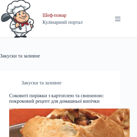
Skip
to
content
Шеф-повар
Кулінарний портал
Закуски та заливне
Закуски та заливне
Соковиті пиріжки з картоплею та свининою:
покроковий рецепт для домашньої випічки