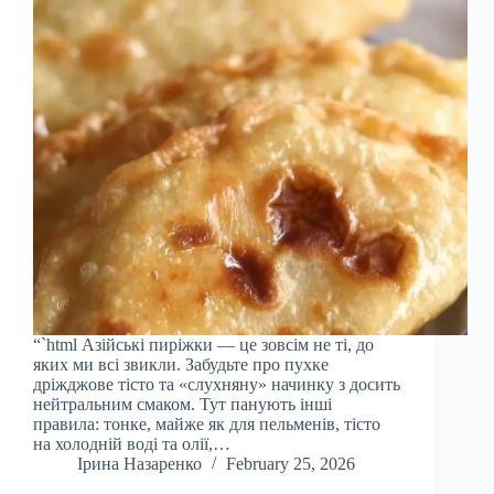
“`html Азійські пиріжки — це зовсім не ті, до
яких ми всі звикли. Забудьте про пухке
дріжджове тісто та «слухняну» начинку з досить
нейтральним смаком. Тут панують інші
правила: тонке, майже як для пельменів, тісто
на холодній воді та олії,…
Ірина Назаренко
February 25, 2026