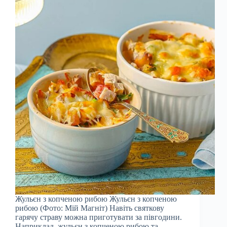
Жульєн з копченою рибою Жульєн з копченою
рибою (Фото: Мій Магніт) Навіть святкову
гарячу страву можна приготувати за півгодини.
Наприклад, жульєн з копченою рибою та