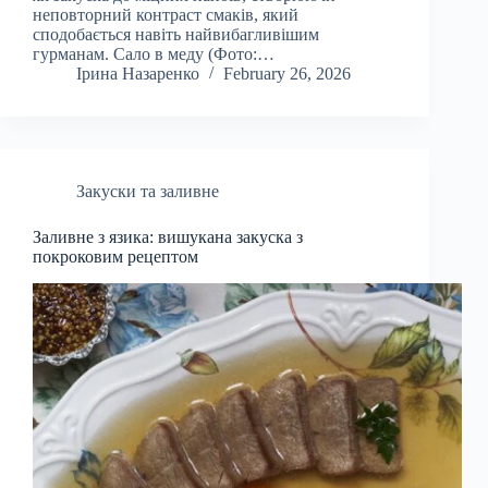
неповторний контраст смаків, який
сподобається навіть найвибагливішим
гурманам. Сало в меду (Фото:…
Ірина Назаренко
February 26, 2026
Закуски та заливне
Заливне з язика: вишукана закуска з
покроковим рецептом