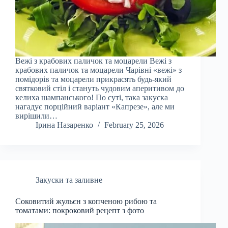
Вежі з крабових паличок та моцарели Вежі з
крабових паличок та моцарели Чарівні «вежі» з
помідорів та моцарели прикрасять будь-який
святковий стіл і стануть чудовим аперитивом до
келиха шампанського! По суті, така закуска
нагадує порційний варіант «Капрезе», але ми
вирішили…
Ірина Назаренко
February 25, 2026
Закуски та заливне
Соковитий жульєн з копченою рибою та
томатами: покроковий рецепт з фото