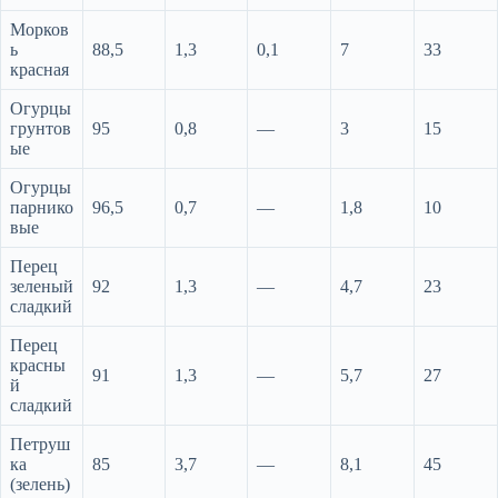
Морков
ь
88,5
1,3
0,1
7
33
красная
Огурцы
грунтов
95
0,8
—
3
15
ые
Огурцы
парнико
96,5
0,7
—
1,8
10
вые
Перец
зеленый
92
1,3
—
4,7
23
сладкий
Перец
красны
91
1,3
—
5,7
27
й
сладкий
Петруш
ка
85
3,7
—
8,1
45
(зелень)