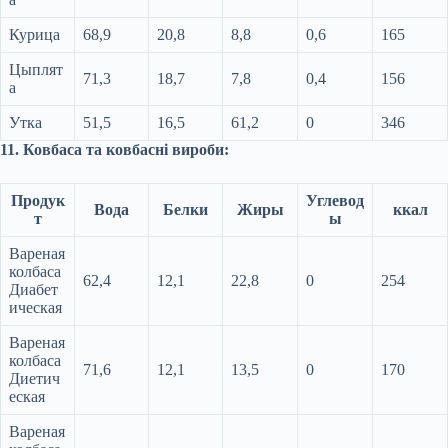
Курица
68,9
20,8
8,8
0,6
165
Цыплят
71,3
18,7
7,8
0,4
156
а
Утка
51,5
16,5
61,2
0
346
11. Ковбаса та ковбасні вироби:
Продук
Углевод
Вода
Белки
Жиры
ккал
т
ы
Вареная
колбаса
62,4
12,1
22,8
0
254
Диабет
ическая
Вареная
колбаса
71,6
12,1
13,5
0
170
Диетич
еская
Вареная