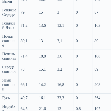
Вымя
Говяжье
79
15
3
0
87
Сердце
Говяжи
71,2
13,6
12,1
0
163
й Язык
Почки
свинны
80,1
13
3,1
0
80
е
Печень
71,4
18,8
3,6
0
108
свинная
Сердце
78
15,1
3,2
0
89
свинное
Язык
свинно
66,1
14,2
16,8
0
208
й
Гусь
49,7
16,1
33,3
0
364
Индейк
64,5
21,6
12
0,8
197
а