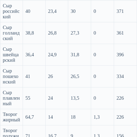
Сыр
российс
40
23,4
30
0
371
кий
Сыр
голланд
38,8
26,8
27,3
0
361
ский
Сыр
швейца
36,4
24,9
31,8
0
396
рский
Сыр
пошехо
41
26
26,5
0
334
нский
Сыр
плавлен
55
24
13,5
0
226
ный
Творог
64,7
14
18
1,3
226
жирный
Творог
полужи
71
16,7
9
1,3
156