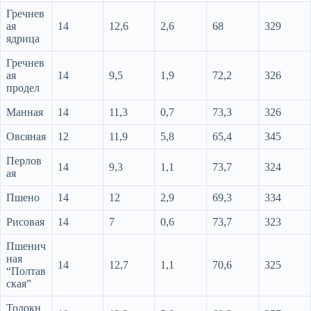
Гречнев
ая
14
12,6
2,6
68
329
ядрица
Гречнев
ая
14
9,5
1,9
72,2
326
продел
Манная
14
11,3
0,7
73,3
326
Овсяная
12
11,9
5,8
65,4
345
Перлов
14
9,3
1,1
73,7
324
ая
Пшено
14
12
2,9
69,3
334
Рисовая
14
7
0,6
73,7
323
Пшенич
ная
14
12,7
1,1
70,6
325
“Полтав
ская”
Толокн