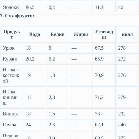
Яблоки
86,5
0,4
—
11,3
46
7. Сухофрукти:
Продук
Углевод
Вода
Белки
Жиры
ккал
т
ы
Урюк
18
5
—
67,5
278
Курага
20,2
5,2
—
65,9
272
Изюм с
косточк
19
1,8
—
70,9
276
ой
Изюм
кишми
18
2,3
—
71,2
279
ш
Вишня
18
1,5
—
73
292
Груша
24
2,3
—
62,1
246
Персик
18
3,0
—
68,5
275