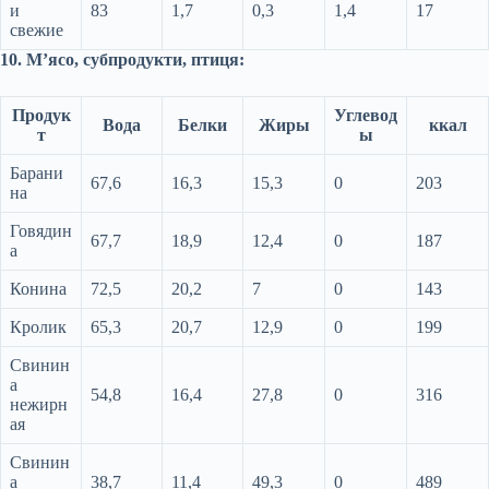
и
83
1,7
0,3
1,4
17
свежие
10. М’ясо, субпродукти, птиця:
Продук
Углевод
Вода
Белки
Жиры
ккал
т
ы
Барани
67,6
16,3
15,3
0
203
на
Говядин
67,7
18,9
12,4
0
187
а
Конина
72,5
20,2
7
0
143
Кролик
65,3
20,7
12,9
0
199
Свинин
а
54,8
16,4
27,8
0
316
нежирн
ая
Свинин
а
38,7
11,4
49,3
0
489