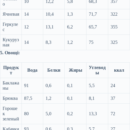
10
12,2
5,8
68,3
357
о
Ячневая
14
10,4
1,3
71,7
322
Геркуле
12
13,1
6,2
65,7
355
с
Кукуруз
14
8,3
1,2
75
325
ная
5. Овощі:
Продук
Углевод
Вода
Белки
Жиры
ккал
т
ы
Баклажа
91
0,6
0,1
5,5
24
ны
Брюква
87,5
1,2
0,1
8,1
37
Гороше
к
80
5,0
0,2
13,3
72
зеленый
Кабачки
93
0,6
0,3
5,7
27