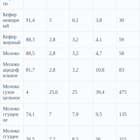
ти
Кефир
нежирн
91,4
3
0,1
3,8
30
ый
Кефир
88,3
2,8
3,2
4,1
59
жирный
Молоко
88,5
2,8
3,2
4,7
58
Молоко
ацидоф
81,7
2,8
3,2
10,8
83
ильное
Молоко
сухое
4
25,6
25
39,4
475
цельное
Молоко
сгущен
74,1
7
7,9
9,5
135
ое
Молоко
сгущен
26,5
7,2
8,5
56
315