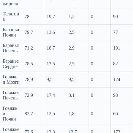
жирная
Телятин
78
19,7
1,2
0
90
а
Бараньи
79,7
13,6
2,5
0
77
Почки
Баранья
71,2
18,7
2,9
0
101
Печень
Баранье
78,5
13,5
2,5
0
82
Сердце
Говяжь
78,9
9,5
9,5
0
124
и Мозги
Говяжья
72,9
17,4
3,1
0
98
Печень
Говяжь
и
82,7
12,5
1,8
0
66
Почки
Говяжье
72,6
12,3
13,7
0
173