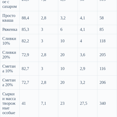
ое с
сахаром
Просто
88,4
2,8
3,2
4,1
58
кваша
Ряженка
85,3
3
6
4,1
85
Сливки
82,2
3
10
4
118
10%
Сливки
72,9
2,8
20
3,6
205
20%
Сметан
82,7
3
10
2,9
116
а 10%
Сметан
72,7
2,8
20
3,2
206
а 20%
Сырки
и масса
творож
41
7,1
23
27,5
340
ные
особые