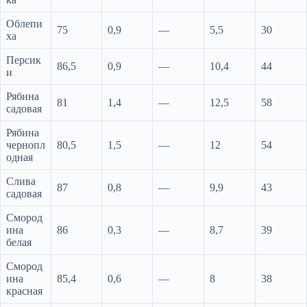
Облепи
75
0,9
—
5,5
30
ха
Персик
86,5
0,9
—
10,4
44
и
Рябина
81
1,4
—
12,5
58
садовая
Рябина
чернопл
80,5
1,5
—
12
54
одная
Слива
87
0,8
—
9,9
43
садовая
Смород
ина
86
0,3
—
8,7
39
белая
Смород
ина
85,4
0,6
—
8
38
красная