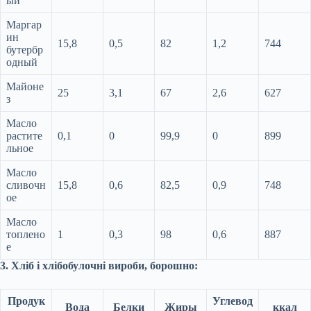
ый
Маргар
ин
15,8
0,5
82
1,2
744
бутербр
одный
Майоне
25
3,1
67
2,6
627
з
Масло
растите
0,1
0
99,9
0
899
льное
Масло
сливочн
15,8
0,6
82,5
0,9
748
ое
Масло
топлено
1
0,3
98
0,6
887
е
3. Хліб і хлібобулочні вироби, борошно:
Продук
Углевод
Вода
Белки
Жиры
ккал