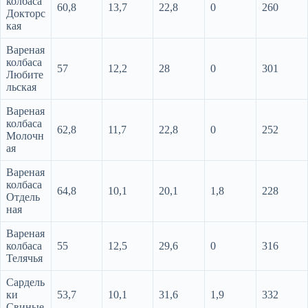
колбаса
60,8
13,7
22,8
0
260
Докторс
кая
Вареная
колбаса
57
12,2
28
0
301
Любите
льская
Вареная
колбаса
62,8
11,7
22,8
0
252
Молочн
ая
Вареная
колбаса
64,8
10,1
20,1
1,8
228
Отдель
ная
Вареная
колбаса
55
12,5
29,6
0
316
Телячья
Сардель
ки
53,7
10,1
31,6
1,9
332
Свиные