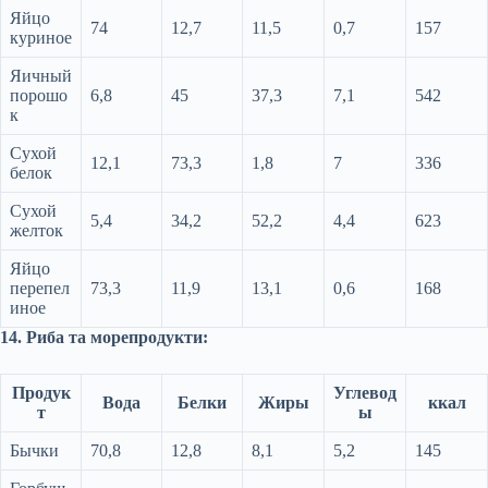
Яйцо
74
12,7
11,5
0,7
157
куриное
Яичный
порошо
6,8
45
37,3
7,1
542
к
Сухой
12,1
73,3
1,8
7
336
белок
Сухой
5,4
34,2
52,2
4,4
623
желток
Яйцо
перепел
73,3
11,9
13,1
0,6
168
иное
14. Риба та морепродукти:
Продук
Углевод
Вода
Белки
Жиры
ккал
т
ы
Бычки
70,8
12,8
8,1
5,2
145