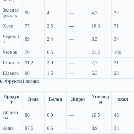
Зеленая
90
4
—
4,3
32
фасоль
Хрен
77
2,5
—
16,3
71
Черемш
89
2,4
—
6,5
34
а
Чеснок
70
6,5
—
21,2
106
Шпинат
91,2
2,9
—
2,3
21
Щавель
90
1,5
—
5,3
28
6. Фрукти і ягоди:
Продук
Углевод
Вода
Белки
Жиры
ккал
т
ы
Абрико
86
0,9
—
10,5
46
сы
Айва
87,5
0,6
—
8,9
38