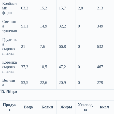
Колбасн
ый
63,2
15,2
15,7
2,8
213
фарш
Свинин
а
51,1
14,9
32,2
0
349
тушеная
Грудинк
а
21
7,6
66,8
0
632
сыроко
пченая
Корейка
сыроко
37,3
10,5
47,2
0
467
пченая
Ветчин
53,5
22,6
20,9
0
279
а
13. Яйца:
Продук
Углевод
Вода
Белки
Жиры
ккал
т
ы