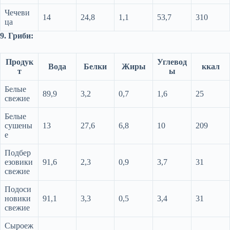
Чечеви
14
24,8
1,1
53,7
310
ца
9. Гриби:
Продук
Углевод
Вода
Белки
Жиры
ккал
т
ы
Белые
89,9
3,2
0,7
1,6
25
свежие
Белые
сушены
13
27,6
6,8
10
209
е
Подбер
езовики
91,6
2,3
0,9
3,7
31
свежие
Подоси
новики
91,1
3,3
0,5
3,4
31
свежие
Сыроеж