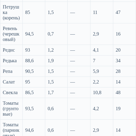
Петруш
ка
85
1,5
—
11
47
(корень)
Ревень
(черешк
94,5
0,7
—
2,9
16
овый)
Редис
93
1,2
—
4,1
20
Редька
88,6
1,9
—
7
34
Репа
90,5
1,5
—
5,9
28
Салат
95
1,5
—
2,2
14
Свекла
86,5
1,7
—
10,8
48
Томаты
(грунто
93,5
0,6
—
4,2
19
вые)
Томаты
(парник
94,6
0,6
—
2,9
14
овые)