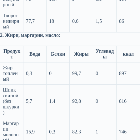
рный
Творог
нежирн
77,7
18
0,6
1,5
86
ый
2. Жири, маргарин, масло:
Продук
Углевод
Вода
Белки
Жиры
ккал
т
ы
Жир
топлен
0,3
0
99,7
0
897
ый
Шпик
свиной
(без
5,7
1,4
92,8
0
816
шкурки
)
Маргар
ин
15,9
0,3
82,3
1
746
молочн