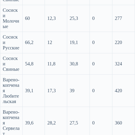
Сосиск
и
60
12,3
25,3
0
277
Молочн
ые
Сосиск
и
66,2
12
19,1
0
220
Русские
Сосиск
и
54,8
11,8
30,8
0
324
Свиные
Варено-
копчена
я
39,1
17,3
39
0
420
Любите
льская
Варено-
копчена
я
39,6
28,2
27,5
0
360
Сервела
т