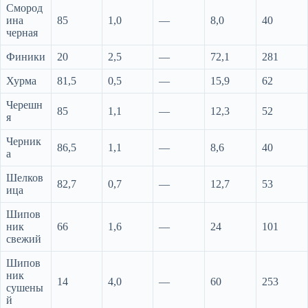
Смород
ина
85
1,0
—
8,0
40
черная
Финики
20
2,5
—
72,1
281
Хурма
81,5
0,5
—
15,9
62
Черешн
85
1,1
—
12,3
52
я
Черник
86,5
1,1
—
8,6
40
а
Шелков
82,7
0,7
—
12,7
53
ица
Шипов
ник
66
1,6
—
24
101
свежий
Шипов
ник
14
4,0
—
60
253
сушены
й