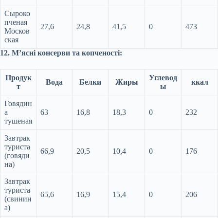
Сыроко
пченая
27,6
24,8
41,5
0
473
Москов
ская
12. М’ясні консерви та копченості:
Продук
Углевод
Вода
Белки
Жиры
ккал
т
ы
Говядин
а
63
16,8
18,3
0
232
тушеная
Завтрак
туриста
66,9
20,5
10,4
0
176
(говяди
на)
Завтрак
туриста
65,6
16,9
15,4
0
206
(свинин
а)