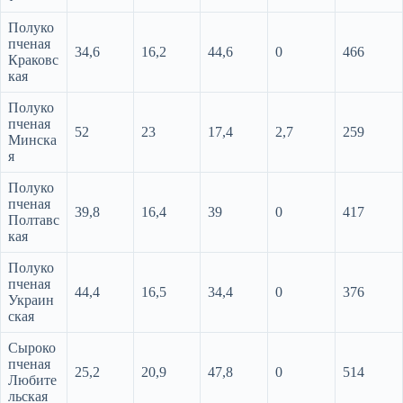
Полуко
пченая
34,6
16,2
44,6
0
466
Краковс
кая
Полуко
пченая
52
23
17,4
2,7
259
Минска
я
Полуко
пченая
39,8
16,4
39
0
417
Полтавс
кая
Полуко
пченая
44,4
16,5
34,4
0
376
Украин
ская
Сыроко
пченая
25,2
20,9
47,8
0
514
Любите
льская