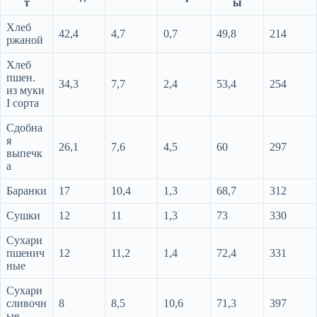
т
ы
Хлеб
42,4
4,7
0,7
49,8
214
ржаной
Хлеб
пшен.
34,3
7,7
2,4
53,4
254
из муки
I сорта
Сдобна
я
26,1
7,6
4,5
60
297
выпечк
а
Баранки
17
10,4
1,3
68,7
312
Сушки
12
11
1,3
73
330
Сухари
пшенич
12
11,2
1,4
72,4
331
ные
Сухари
сливочн
8
8,5
10,6
71,3
397
ые