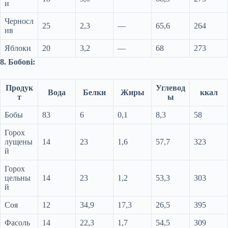
и
Черносл
25
2,3
—
65,6
264
ив
Яблоки
20
3,2
—
68
273
8. Бобові:
Продук
Углевод
Вода
Белки
Жиры
ккал
т
ы
Бобы
83
6
0,1
8,3
58
Горох
лущены
14
23
1,6
57,7
323
й
Горох
цельны
14
23
1,2
53,3
303
й
Соя
12
34,9
17,3
26,5
395
Фасоль
14
22,3
1,7
54,5
309