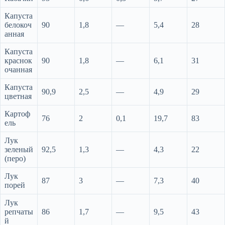
Капуста
белокоч
90
1,8
—
5,4
28
анная
Капуста
краснок
90
1,8
—
6,1
31
очанная
Капуста
90,9
2,5
—
4,9
29
цветная
Картоф
76
2
0,1
19,7
83
ель
Лук
зеленый
92,5
1,3
—
4,3
22
(перо)
Лук
87
3
—
7,3
40
порей
Лук
репчаты
86
1,7
—
9,5
43
й