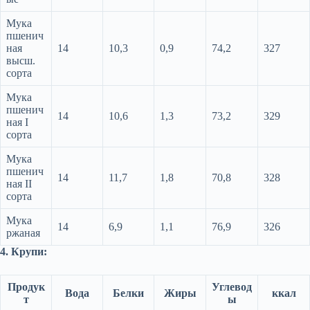
Мука
пшенич
ная
14
10,3
0,9
74,2
327
высш.
сорта
Мука
пшенич
14
10,6
1,3
73,2
329
ная I
сорта
Мука
пшенич
14
11,7
1,8
70,8
328
ная II
сорта
Мука
14
6,9
1,1
76,9
326
ржаная
4. Крупи:
Продук
Углевод
Вода
Белки
Жиры
ккал
т
ы