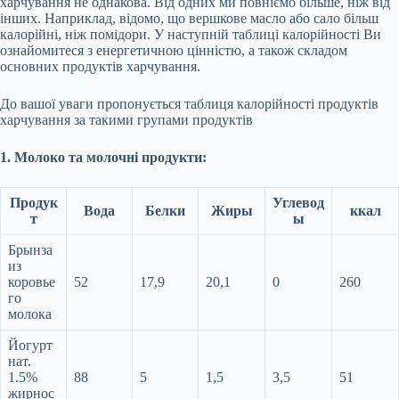
харчування не однакова. Від одних ми повніємо більше, ніж від
інших. Наприклад, відомо, що вершкове масло або сало більш
калорійні, ніж помідори. У наступній таблиці калорійності Ви
ознайомитеся з енергетичною цінністю, а також складом
основних продуктів харчування.
До вашої уваги пропонується таблиця калорійності продуктів
харчування за такими групами продуктів
1. Молоко та молочні продукти:
Продук
Углевод
Вода
Белки
Жиры
ккал
т
ы
Брынза
из
коровье
52
17,9
20,1
0
260
го
молока
Йогурт
нат.
1.5%
88
5
1,5
3,5
51
жирнос