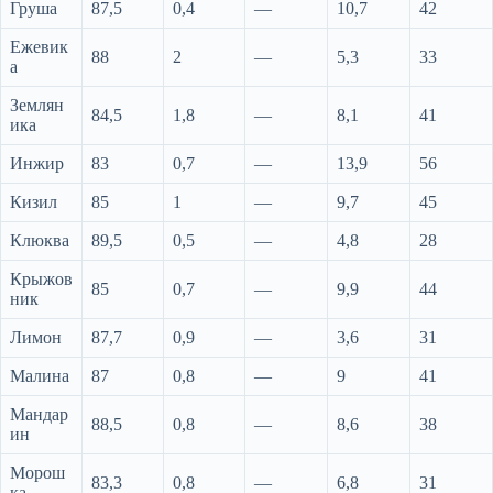
Груша
87,5
0,4
—
10,7
42
Ежевик
88
2
—
5,3
33
а
Землян
84,5
1,8
—
8,1
41
ика
Инжир
83
0,7
—
13,9
56
Кизил
85
1
—
9,7
45
Клюква
89,5
0,5
—
4,8
28
Крыжов
85
0,7
—
9,9
44
ник
Лимон
87,7
0,9
—
3,6
31
Малина
87
0,8
—
9
41
Мандар
88,5
0,8
—
8,6
38
ин
Морош
83,3
0,8
—
6,8
31
ка