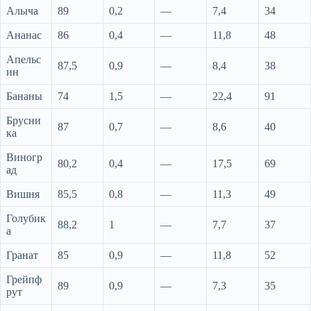
Алыча
89
0,2
—
7,4
34
Ананас
86
0,4
—
11,8
48
Апельс
87,5
0,9
—
8,4
38
ин
Бананы
74
1,5
—
22,4
91
Брусни
87
0,7
—
8,6
40
ка
Виногр
80,2
0,4
—
17,5
69
ад
Вишня
85,5
0,8
—
11,3
49
Голубик
88,2
1
—
7,7
37
а
Гранат
85
0,9
—
11,8
52
Грейпф
89
0,9
—
7,3
35
рут