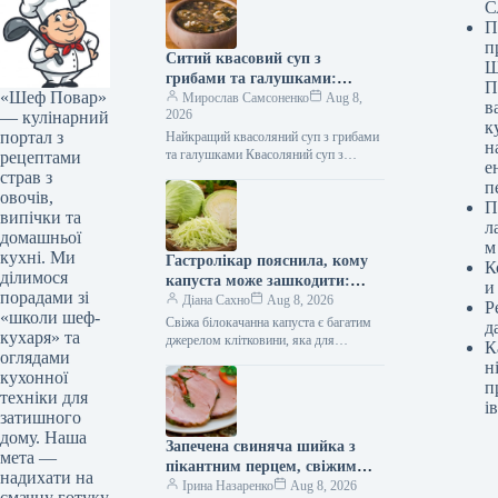
С
П
п
Ситий квасовий суп з
Ш
грибами та галушками:
П
«Шеф Повар»
покроковий рецепт з фото
Мирослав Самсоненко
Aug 8,
в
2026
— кулінарний
к
портал з
Найкращий квасоляний суп з грибами
н
та галушками Квасоляний суп з
рецептами
е
грибами та галушками – це справжнє
страв з
п
кулінарне диво, створене для…
овочів,
П
випічки та
л
домашньої
м
кухні. Ми
Гастролікар пояснила, кому
К
ділимося
капуста може зашкодити:
и
порадами зі
деталі на Gastronom.ru
Діана Сахно
Aug 8, 2026
Р
«школи шеф-
Свіжа білокачанна капуста є багатим
д
кухаря» та
джерелом клітковини, яка для
К
оглядами
більшості людей є корисною
н
кухонної
складовою для покращення травлення.
п
Однак у деяких…
техніки для
ів
затишного
дому. Наша
Запечена свиняча шийка з
мета —
пікантним перцем, свіжим
надихати на
шпинатом та італійським
Ірина Назаренко
Aug 8, 2026
смачну готуку