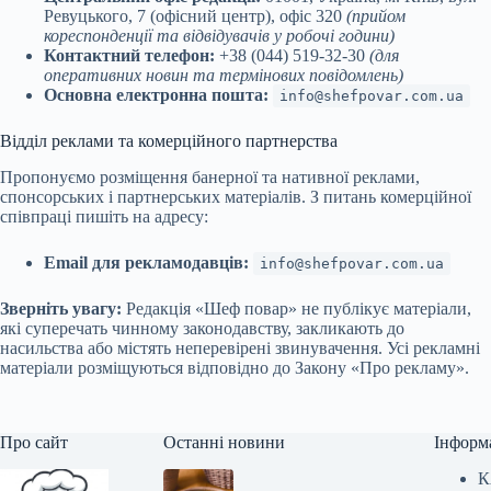
Ревуцького, 7 (офісний центр), офіс 320
(прийом
кореспонденції та відвідувачів у робочі години)
Контактний телефон:
+38 (044) 519-32-30
(для
оперативних новин та термінових повідомлень)
Основна електронна пошта:
info@shefpovar.com.ua
Відділ реклами та комерційного партнерства
Пропонуємо розміщення банерної та нативної реклами,
спонсорських і партнерських матеріалів. З питань комерційної
співпраці пишіть на адресу:
Email для рекламодавців:
info@shefpovar.com.ua
Зверніть увагу:
Редакція «Шеф повар» не публікує матеріали,
які суперечать чинному законодавству, закликають до
насильства або містять неперевірені звинувачення. Усі рекламні
матеріали розміщуються відповідно до Закону «Про рекламу».
Про сайт
Останні новини
Інформ
К