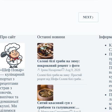
NEXT
Про сайт
Останні новини
Інформ
К
С
П
п
Солоні білі гриби на зиму:
Ш
покроковий рецепт з фото
П
«Шеф Повар»
Ірина Назаренко
Aug 9, 2026
в
— кулінарний
Солені білі гриби на зиму: Простий
к
портал з
рецепт від Шефа Солені білі гриби
н
рецептами
(Фото: gastronom.ru) Солені білі гриби
е
на зиму —…
страв з
п
овочів,
П
випічки та
л
домашньої
Ситий квасовий суп з
м
кухні. Ми
грибами та галушками:
К
ділимося
покроковий рецепт з фото
Мирослав Самсоненко
Aug 8,