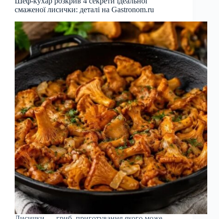
Шеф-кухар розкрив 4 секрети ідеальної
смаженої лисички: деталі на Gastronom.ru
Лисички — гриб, приготування якого може