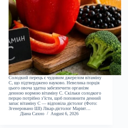
Солодкий перець є чудовим джерелом вітаміну
С, що підтверджено науково. Невелика порція
цього овоча здатна забезпечити організм
денною нормою вітаміну С. Скільки солодкого
перцю потрібно з’їсти, щоб поповнити денний
запас вітаміну C — відповіла дієтолог (Фото:
Згенеровано ШІ) Лікар-дієтолог Маріят…
Діана Сахно
August 6, 2026