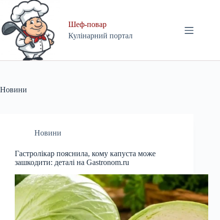
Skip
to
content
Шеф-повар
Кулінарний портал
Новини
Новини
Гастролікар пояснила, кому капуста може
зашкодити: деталі на Gastronom.ru