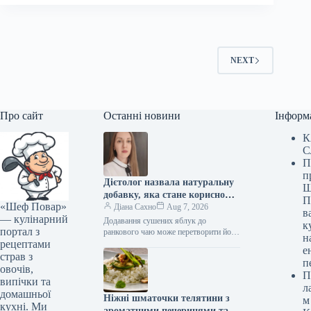
NEXT
Про сайт
Останні новини
Інформ
К
С
П
п
Дієтолог назвала натуральну
Ш
добавку, яка стане корисною
П
«Шеф Повар»
альтернативою цукру в чаї
Діана Сахно
Aug 7, 2026
в
— кулінарний
Додавання сушених яблук до
к
портал з
ранкового чаю може перетворити його
н
рецептами
на корисний напій, замінюючи
е
шкідливий столовий цукор. Алена
страв з
п
Парецкая, лікар, педіатр,…
овочів,
П
випічки та
л
домашньої
Ніжні шматочки телятини з
м
кухні. Ми
ароматними печерицями та