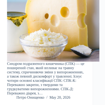
Синдром подразненого кишечника (СПК) — це
поширений стан, який впливає на травну
систему, спричиняючи зміни у випорожненнях,
а також певний дискомфорт у травленні. Існує
чотири основні класифікації СПК: СПК-К:
Переважно закрепи, з твердими та
грудкуватими випорожненнями. СПК-Д:
Переважно діарея, з…
Петро Онищенко
May 20, 2026