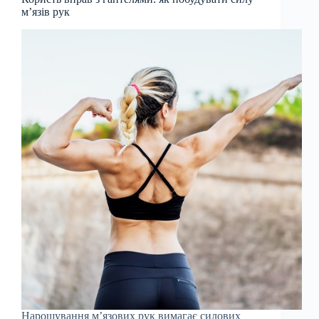
м’язів рук
Нарощування м’язових рук вимагає силових