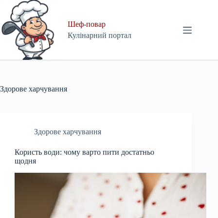
Skip
to
content
Шеф-повар
Кулінарний портал
Здорове харчування
Здорове харчування
Користь води: чому варто пити достатньо
щодня