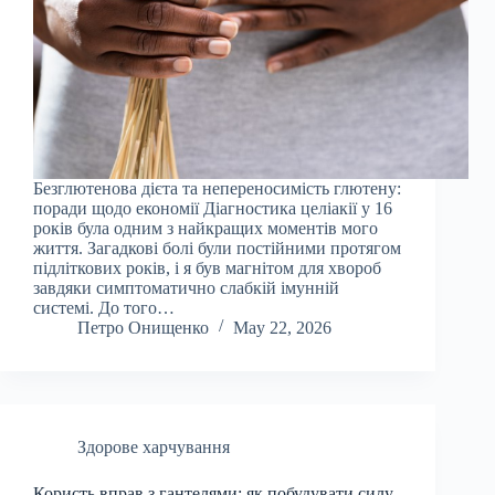
Безглютенова дієта та непереносимість глютену:
поради щодо економії Діагностика целіакії у 16
років була одним з найкращих моментів мого
життя. Загадкові болі були постійними протягом
підліткових років, і я був магнітом для хвороб
завдяки симптоматично слабкій імунній
системі. До того…
Петро Онищенко
May 22, 2026
Здорове харчування
Користь вправ з гантелями: як побудувати силу