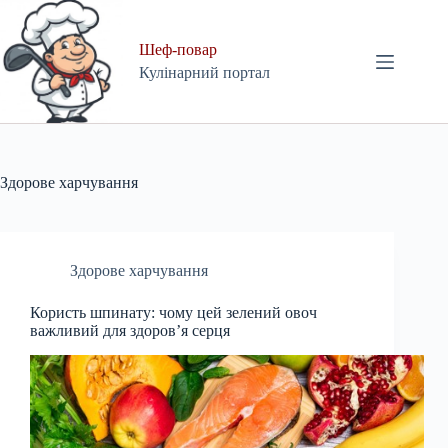
Skip
to
content
Шеф-повар
Кулінарний портал
Здорове харчування
Здорове харчування
Користь шпинату: чому цей зелений овоч
важливий для здоров’я серця