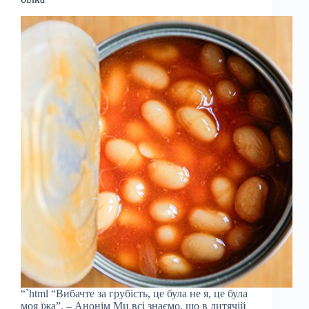
“`html “Вибачте за грубість, це була не я, це була
моя їжа”. – Анонім Ми всі знаємо, що в дитячій