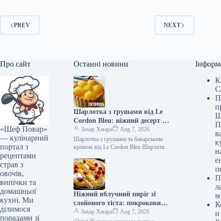
PREV
NEXT
Про сайт
Останні новини
Інформ
К
С
П
п
Шарлотка з грушами від Le
Ш
Cordon Bleu: ніжний десерт з
П
«Шеф Повар»
ароматом осені
Захар Хмара
Aug 7, 2026
в
— кулінарний
Шарлотка з грушами та баварським
к
портал з
кремом від Le Cordon Bleu Шарлотка
н
рецептами
з грушами та баварським кремом Цей
е
рецепт шарлотки з…
страв з
п
овочів,
П
випічки та
л
домашньої
Ніжний яблучний пиріг зі
м
кухні. Ми
слойоного тіста: покроковий
К
ділимося
рецепт з фото
Захар Хмара
Aug 7, 2026
и
порадами зі