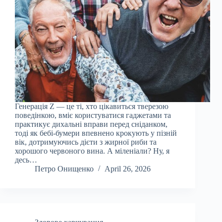
Генерація Z — це ті, хто цікавиться тверезою
поведінкою, вміє користуватися гаджетами та
практикує дихальні вправи перед сніданком,
тоді як бебі-бумери впевнено крокують у пізній
вік, дотримуючись дієти з жирної риби та
хорошого червоного вина. А міленіали? Ну, я
десь…
Петро Онищенко
April 26, 2026