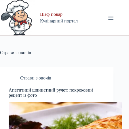
Skip
to
content
Шеф-повар
Кулінарний портал
Страви з овочів
Страви з овочів
Апетитний шпинатний рулет: покроковий
рецепт із фото