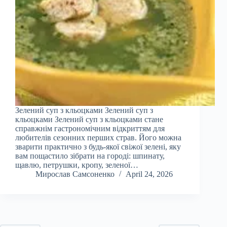
Зелений суп з кльоцками Зелений суп з
кльоцками Зелений суп з кльоцками стане
справжнім гастрономічним відкриттям для
любителів сезонних перших страв. Його можна
зварити практично з будь-якої свіжої зелені, яку
вам пощастило зібрати на городі: шпинату,
щавлю, петрушки, кропу, зеленої…
Мирослав Самсоненко
April 24, 2026