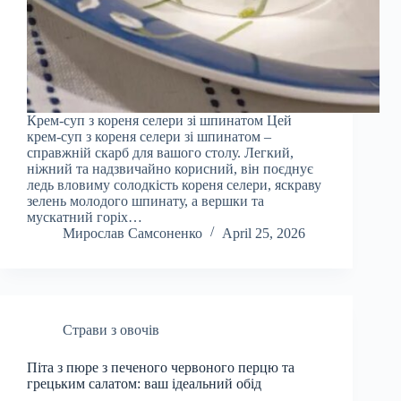
Крем-суп з кореня селери зі шпинатом Цей
крем-суп з кореня селери зі шпинатом –
справжній скарб для вашого столу. Легкий,
ніжний та надзвичайно корисний, він поєднує
ледь вловиму солодкість кореня селери, яскраву
зелень молодого шпинату, а вершки та
мускатний горіх…
Мирослав Самсоненко
April 25, 2026
Страви з овочів
Піта з пюре з печеного червоного перцю та
грецьким салатом: ваш ідеальний обід