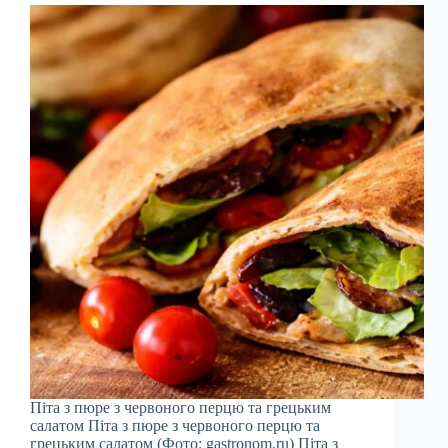
Піта з пюре з червоного перцю та грецьким
салатом Піта з пюре з червоного перцю та
грецьким салатом (Фото: gastronom.ru) Піта з