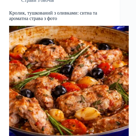
Страви з овочів
Кролик, тушкований з оливками: ситна та
ароматна страва з фото