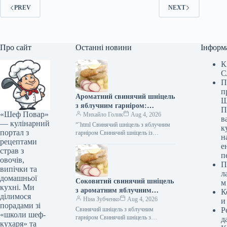
PREV
NEXT
Про сайт
Останні новини
Інформ
К
С
П
п
Ароматний свинячий шніцель
Ш
з яблучним гарніром:
П
«Шеф Повар»
покроковий рецепт з фото
Михайло Голик
Aug 4, 2026
в
— кулінарний
“`html Свинячий шніцель з яблучним
к
портал з
гарніром Свинячий шніцель із
н
рецептами
яблучним гарніром – це не зовсім
е
класична версія культової австрійської
страв з
п
страви.…
овочів,
П
випічки та
л
домашньої
Соковитий свинячий шніцель
м
кухні. Ми
з ароматним яблучним
К
ділимося
гарніром: покроковий рецепт
Ніна Зубченко
Aug 4, 2026
и
порадами зі
із фото
Свинячий шніцель з яблучним
Р
«школи шеф-
гарніром Свинячий шніцель з
д
кухаря» та
яблучним гарніром — це не зовсім