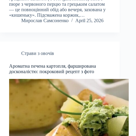
пюре з червоного перцю та грецьким салатом
— це повноцінний обід або вечеря, захована у
«кишеньку». Підсмажена коржик,…
Мирослав Самсоненко
April 25, 2026
Страви з овочів
Ароматна печена картопля, фарширована
досконалістю: покроковий рецепт з фото