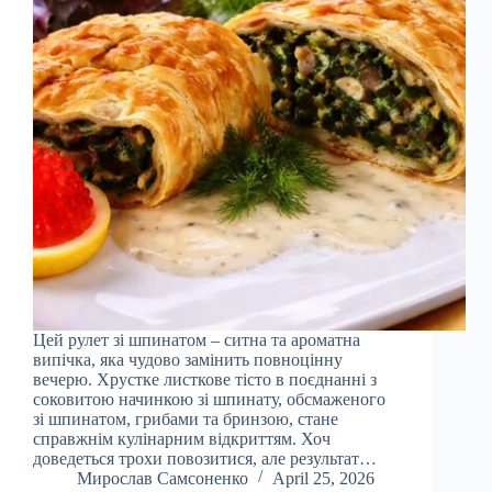
Цей рулет зі шпинатом – ситна та ароматна
випічка, яка чудово замінить повноцінну
вечерю. Хрустке листкове тісто в поєднанні з
соковитою начинкою зі шпинату, обсмаженого
зі шпинатом, грибами та бринзою, стане
справжнім кулінарним відкриттям. Хоч
доведеться трохи повозитися, але результат…
Мирослав Самсоненко
April 25, 2026