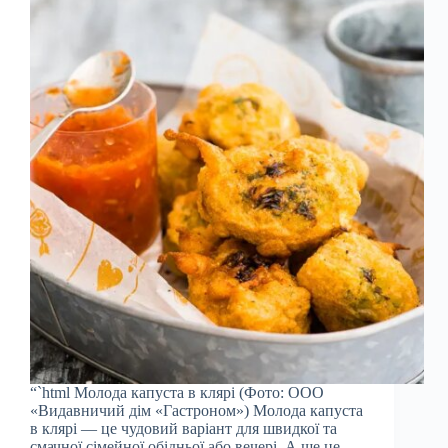
“`html Молода капуста в клярі (Фото: ООО
«Видавничий дім «Гастроном») Молода капуста
в клярі — це чудовий варіант для швидкої та
смачної сімейної обідньої або вечері. А ще це