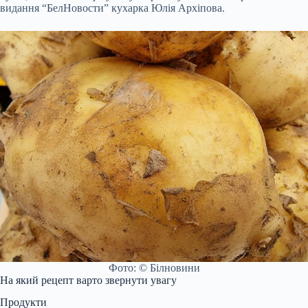
видання “БелНовости” кухарка Юлія Архіпова.
Фото: © Білновини
На який рецепт варто звернути увагу
Продукти