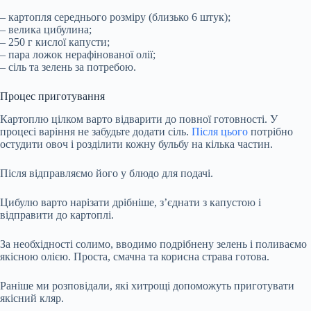
– картопля середнього розміру (близько 6 штук);
– велика цибулина;
– 250 г кислої капусти;
– пара ложок нерафінованої олії;
– сіль та зелень за потребою.
Процес приготування
Картоплю цілком варто відварити до повної готовності. У
процесі варіння не забудьте додати сіль.
Після цього
потрібно
остудити овоч і розділити кожну бульбу на кілька частин.
Після відправляємо його у блюдо для подачі.
Цибулю варто нарізати дрібніше, з’єднати з капустою і
відправити до картоплі.
За необхідності солимо, вводимо подрібнену зелень і поливаємо
якісною олією. Проста, смачна та корисна страва готова.
Раніше ми розповідали, які хитрощі допоможуть приготувати
якісний кляр.