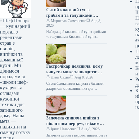
П
п
Ситий квасовий суп з
Ш
грибами та галушками:
П
«Шеф Повар»
покроковий рецепт з фото
Мирослав Самсоненко
Aug 8,
в
2026
— кулінарний
к
портал з
Найкращий квасоляний суп з грибами
н
та галушками Квасоляний суп з
рецептами
е
грибами та галушками – це справжнє
страв з
п
кулінарне диво, створене для…
овочів,
П
випічки та
л
домашньої
м
кухні. Ми
Гастролікар пояснила, кому
К
ділимося
капуста може зашкодити:
и
порадами зі
деталі на Gastronom.ru
Діана Сахно
Aug 8, 2026
Р
«школи шеф-
Свіжа білокачанна капуста є багатим
д
кухаря» та
джерелом клітковини, яка для
К
оглядами
більшості людей є корисною
н
кухонної
складовою для покращення травлення.
п
Однак у деяких…
техніки для
ів
затишного
дому. Наша
Запечена свиняча шийка з
мета —
пікантним перцем, свіжим
надихати на
шпинатом та італійським
Ірина Назаренко
Aug 8, 2026
смачну готуку
прошутто: розкішна страва
Запечена шийка з перцем, шпинатом та
щодня.