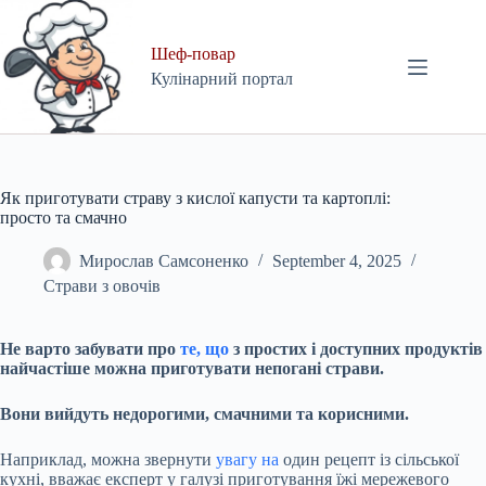
Skip
to
content
Шеф-повар
Кулінарний портал
Як приготувати страву з кислої капусти та картоплі:
просто та смачно
Мирослав Самсоненко
September 4, 2025
Страви з овочів
Не варто забувати про
те, що
з простих і доступних продуктів
найчастіше можна приготувати непогані страви.
Вони вийдуть недорогими, смачними та корисними.
Наприклад, можна звернути
увагу на
один рецепт із сільської
кухні, вважає експерт у галузі приготування їжі мережевого