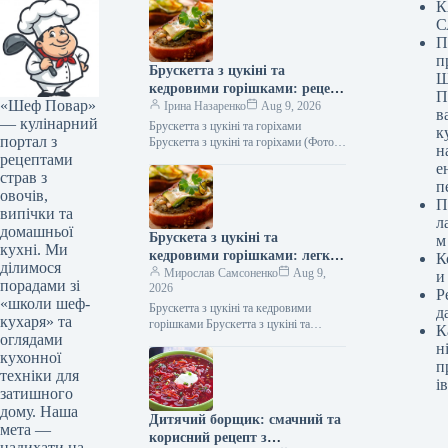
К
С
П
п
Брускетта з цукіні та
Ш
кедровими горішками: рецепт
П
«Шеф Повар»
смаколика з фото (345 ккал)
Ірина Назаренко
Aug 9, 2026
в
— кулінарний
Брускетта з цукіні та горіхами
к
портал з
Брускетта з цукіні та горіхами (Фото:
н
рецептами
Shutterstock/FOTODOM) Брускетта з
е
цукіні та кедровими горішками —
страв з
п
це…
овочів,
П
випічки та
л
домашньої
Брускета з цукіні та
м
кухні. Ми
кедровими горішками: легка
К
ділимося
закуска з фото та смачним
Мирослав Самсоненко
Aug 9,
и
порадами зі
2026
секретом
Р
«школи шеф-
Брускетта з цукіні та кедровими
д
кухаря» та
горішками Брускетта з цукіні та
К
оглядами
кедровими горішками (Фото:
н
кухонної
Shutterstock/FOTODOM) Брускетта з
п
цукіні та кедровими горішками…
техніки для
ів
затишного
дому. Наша
Дитячий борщик: смачний та
мета —
корисний рецепт з
надихати на