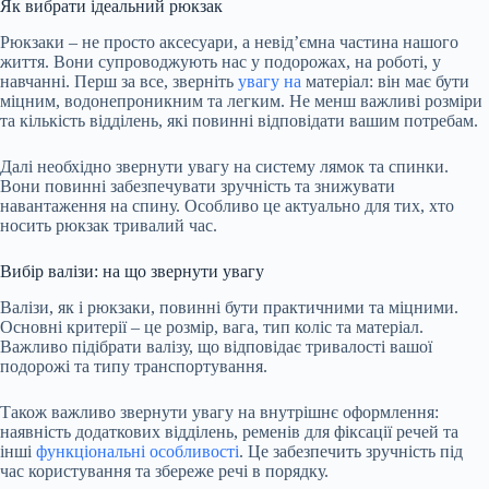
Як вибрати ідеальний рюкзак
Рюкзаки – не просто аксесуари, а невід’ємна частина нашого
життя. Вони супроводжують нас у подорожах, на роботі, у
навчанні. Перш за все, зверніть
увагу на
матеріал: він має бути
міцним, водонепроникним та легким. Не менш важливі розміри
та кількість відділень, які повинні відповідати вашим потребам.
Далі необхідно звернути увагу на систему лямок та спинки.
Вони повинні забезпечувати зручність та знижувати
навантаження на спину. Особливо це актуально для тих, хто
носить рюкзак тривалий час.
Вибір валізи: на що звернути увагу
Валізи, як і рюкзаки, повинні бути практичними та міцними.
Основні критерії – це розмір, вага, тип коліс та матеріал.
Важливо підібрати валізу, що відповідає тривалості вашої
подорожі та типу транспортування.
Також важливо звернути увагу на внутрішнє оформлення:
наявність додаткових відділень, ременів для фіксації речей та
інші
функціональні особливості
. Це забезпечить зручність під
час користування та збереже речі в порядку.