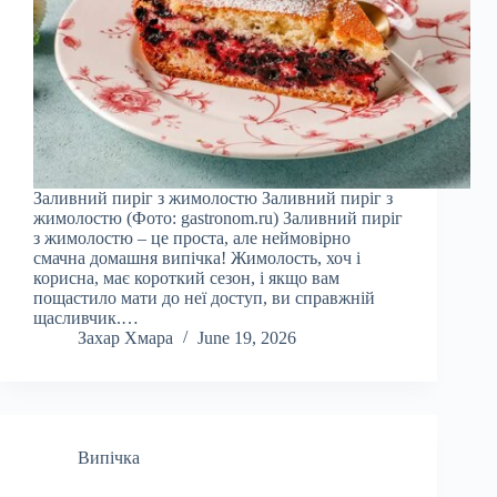
Заливний пиріг з жимолостю Заливний пиріг з
жимолостю (Фото: gastronom.ru) Заливний пиріг
з жимолостю – це проста, але неймовірно
смачна домашня випічка! Жимолость, хоч і
корисна, має короткий сезон, і якщо вам
пощастило мати до неї доступ, ви справжній
щасливчик.…
Захар Хмара
June 19, 2026
Випічка