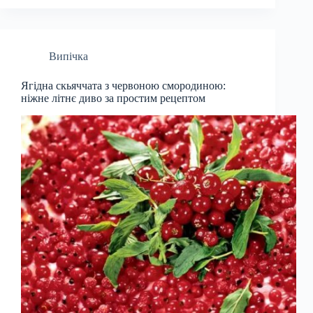
Випічка
Ягідна скьяччата з червоною смородиною:
ніжне літнє диво за простим рецептом