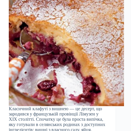
Класичний клафуті з вишнею — це десерт, що
зародився у французькій провінції Лімузен у
XIX столітті. Спочатку це була проста випічка,
яку готували в селянських родинах з доступних
інгредієнтів: вишні з власного саду, яйця,