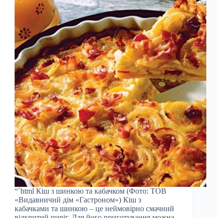
“`html Кіш з шинкою та кабачком (Фото: ТОВ
«Видавничий дім «Гастроном») Кіш з
кабачками та шинкою – це неймовірно смачний
відкритий пиріг. Для його приготування можна