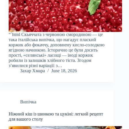
“`html Скьяччата з червоною смородиною — це
така італійська випічка, що нагадує плаский
коржик або фокаччу, доповнену кисло-солодкою
ягідною начинкою. Історично це були досить
прості, «селянські» ласощі — іноді коржик
робили із залишків хлібного тіста. Згодом
з’явилися різні варіації: з…
Захар Хмара
June 18, 2026
Випічка
Ніжний кіш із шинкою та цукіні: легкий рецепт
для вашого столу