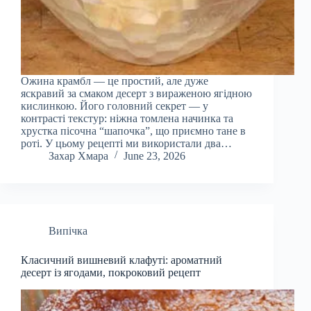
Ожина крамбл — це простий, але дуже
яскравий за смаком десерт з вираженою ягідною
кислинкою. Його головний секрет — у
контрасті текстур: ніжна томлена начинка та
хрустка пісочна “шапочка”, що приємно тане в
роті. У цьому рецепті ми використали два…
Захар Хмара
June 23, 2026
Випічка
Класичний вишневий клафуті: ароматний
десерт із ягодами, покроковий рецепт