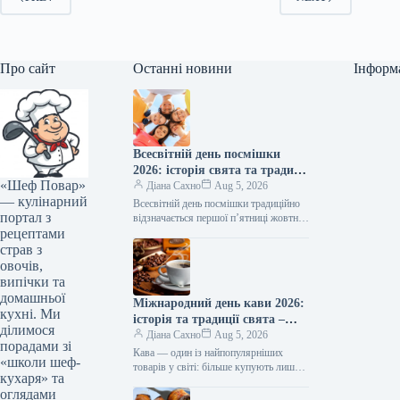
Про сайт
Останні новини
Інформ
Всесвітній день посмішки
2026: історія свята та традиції
«Шеф Повар»
святкування
Діана Сахно
Aug 5, 2026
— кулінарний
Всесвітній день посмішки традиційно
портал з
відзначається першої п’ятниці жовтня.
рецептами
Розповідаємо детальніше про історію
цього свята та його особливості.
страв з
Всесвітній день доброти…
овочів,
випічки та
домашньої
Міжнародний день кави 2026:
кухні. Ми
історія та традиції свята –
ділимося
читайте на Gastronom.ru
Діана Сахно
Aug 5, 2026
порадами зі
Кава — один із найпопулярніших
«школи шеф-
товарів у світі: більше купують лише
кухаря» та
нафту. Не дивно, що на честь цього
оглядами
напою було…