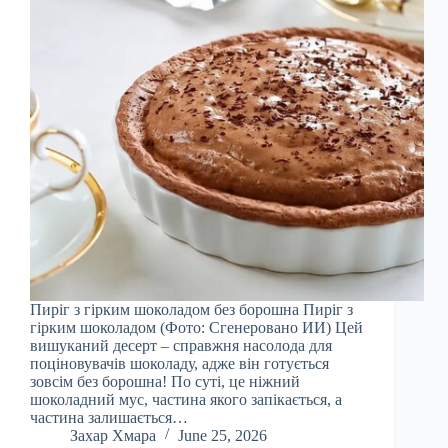
Пиріг з гірким шоколадом без борошна Пиріг з
гірким шоколадом (Фото: Сгенеровано ИИ) Цей
вишуканий десерт – справжня насолода для
поціновувачів шоколаду, адже він готується
зовсім без борошна! По суті, це ніжний
шоколадний мус, частина якого запікається, а
частина залишається…
Захар Хмара
June 25, 2026