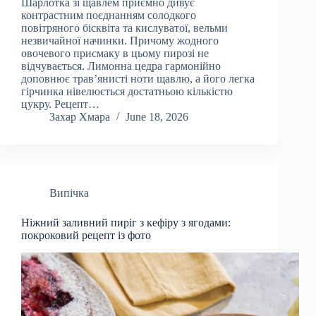
Шарлотка зі щавлем приємно дивує
контрастним поєднанням солодкого
повітряного бісквіта та кислуватої, вельми
незвичайної начинки. Причому жодного
овочевого присмаку в цьому пирозі не
відчувається. Лимонна цедра гармонійно
доповнює трав’янисті ноти щавлю, а його легка
гірчинка нівелюється достатньою кількістю
цукру. Рецепт…
Захар Хмара
June 18, 2026
Випічка
Ніжний заливний пиріг з кефіру з ягодами:
покроковий рецепт із фото