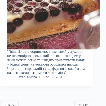
“`html Пиріг з чорницею, випечений у духовці –
це неймовірно ароматний та соковитий десерт,
який можна легко та швидко приготувати навіть
у будній день, не чекаючи особливої нагоди.
Чорниця – справжній суперфуд: ця ягода багата
на антиоксиданти, містить вітамін С,…
Захар Хмара
June 17, 2026
PREV
NEXT