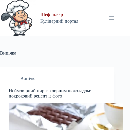
Skip
to
content
Шеф-повар
Кулінарний портал
Випічка
Випічка
Неймовірний пиріг з чорним шоколадом:
покроковий рецепт із фото