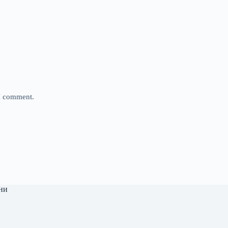
 I comment.
ни