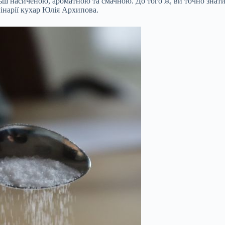
ьш насиченою, ароматною та смачною. До того ж, ви точно знат
інарії кухар Юлія Архипова.