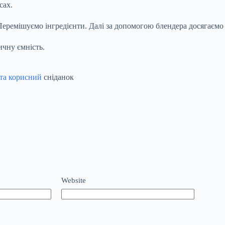
сах.
 Перемішуємо інгредієнти. Далі за допомогою блендера досягаємо
ичну ємність.
та корисний
сніданок
Website