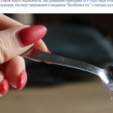
Також варто відзначити, що домашня приправа
все одно
буде біл
зазначає експерт мережевого видання “БелНовости” з питань кул