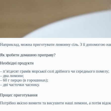
Наприклад, можна приготувати лимонну сіль. З її допомогою на
Як зробити домашню приправу?
Необхідні продукти
– п’ятдесят грамів морської солі дрібного чи середнього помелу;
– два лимони;
– 60 г перцю (в горошинах);
– дві часточки часнику.
Процес приготування
Потрібно якісно вимити та висушити наші лимони, а потім відокр