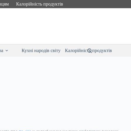
вцям
Калорійність продуктів
ра
Кухні народів світу
Калорійність продуктів