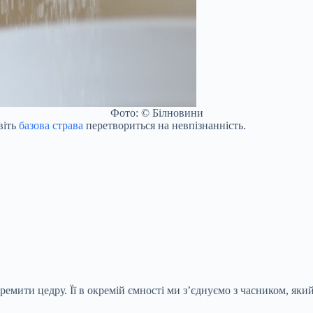
Фото: © Білновини
віть
базова страва
перетвориться на невпізнанність.
емити цедру. Її в окремій ємності ми з’єднуємо з часником, яки