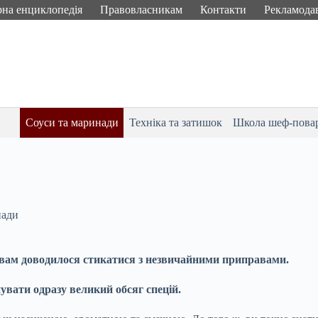
рна енциклопедія
Правовласникам
Контакти
Рекламода
Соуси та маринади
Техніка та затишок
Школа шеф-пова
нади
й, вам доводилося стикатися з незвичайними приправами.
увати одразу великий обсяг спецій.