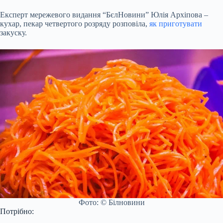
Експерт мережевого видання “БєлНовини” Юлія Архіпова –
кухар, пекар четвертого розряду розповіла,
як приготувати
закуску.
Фото: © Білновини
Потрібно: