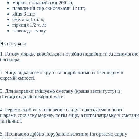
морква по-корейськи 200 гр;
плавлений сир скибочками 12 шт;
яйця 3 шт.;
сметана 1 ст. л;
гірчиця 1/2 ч. л;
зелень до смаку.
Як готувати
1. Готову моркву корейською потрібно подрібнити за допомогою
блендера.
2. Яйця відварюємо круто та подрібнюємо їх блендером в
окремій ємності.
3. Для заправки змішуємо сметану (краще взяти густу) із
гірчицею до рівномірної маси.
4. Беремо скибочку плавленого сиру і накладаємо в нього
шарами спочатку моркву, потім яйця, а потім заправку зі сметани
та гірчиці.
5. Посипаємо дрібно порубаною зеленню і згортаємо сирну