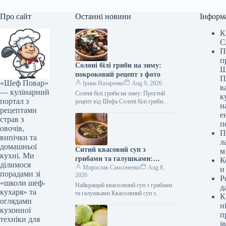
Про сайт
Останні новини
Інформ
К
С
П
п
Солоні білі гриби на зиму:
Ш
покроковий рецепт з фото
П
«Шеф Повар»
Ірина Назаренко
Aug 9, 2026
в
— кулінарний
Солені білі гриби на зиму: Простий
к
портал з
рецепт від Шефа Солені білі гриби
н
рецептами
(Фото: gastronom.ru) Солені білі гриби
е
на зиму —…
страв з
п
овочів,
П
випічки та
л
домашньої
Ситий квасовий суп з
м
кухні. Ми
грибами та галушками:
К
ділимося
покроковий рецепт з фото
Мирослав Самсоненко
Aug 8,
и
порадами зі
2026
Р
«школи шеф-
Найкращий квасоляний суп з грибами
д
кухаря» та
та галушками Квасоляний суп з
К
оглядами
грибами та галушками – це справжнє
н
кухонної
кулінарне диво, створене для…
п
техніки для
ів