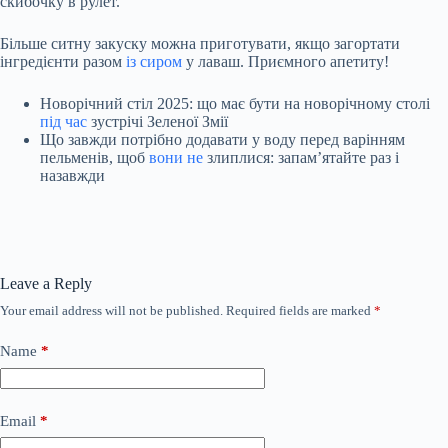
скибочку в рулет.
Більше ситну закуску можна приготувати, якщо загортати
інгредієнти разом
із сиром
у лаваш. Приємного апетиту!
Новорічний стіл 2025: що має бути на новорічному столі
під час
зустрічі Зеленої Змії
Що завжди потрібно додавати у воду перед варінням
пельменів, щоб
вони не
злиплися: запам’ятайте раз і
назавжди
Leave a Reply
Your email address will not be published.
Required fields are marked
*
Name
*
Email
*