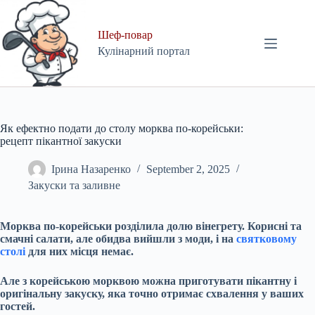
Skip
to
content
Шеф-повар
Кулінарний портал
Як ефектно подати до столу морква по-корейськи:
рецепт пікантної закуски
Ірина Назаренко
September 2, 2025
Закуски та заливне
Морква по-корейськи розділила долю вінегрету. Корисні та
смачні салати, але обидва вийшли з моди, і на
святковому
столі
для них місця немає.
Але з корейською морквою можна приготувати пікантну і
оригінальну закуску, яка точно отримає схвалення у ваших
гостей.