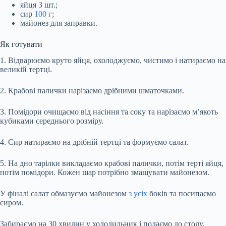
яйця 3 шт.;
сир
100 г
;
майонез для заправки.
Як готувати
1. Відварюємо круто яйця, охолоджуємо, чистимо і натираємо на
великій тертці.
2. Крабові палички нарізаємо дрібними шматочками.
3. Помідори очищаємо від насіння та соку та нарізаємо м’якоть
кубиками середнього розміру.
4. Сир натираємо на дрібній тертці та формуємо салат.
5. На дно тарілки викладаємо крабові палички, потім терті яйця,
потім помідори. Кожен шар потрібно змащувати майонезом.
У фіналі салат обмазуємо майонезом
з усіх
боків та посипаємо
сиром.
Забираємо на 30 хвилин у холодильник і подаємо до столу.