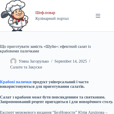
Skip
to
content
Шеф-повар
Кулінарний портал
Що приготувати замість «Шуби»: ефектний салат із
крабовими паличками
Уляна Загорулько
September 14, 2025
Салати та Закуски
Крабові палички
продукт універсальний і часто
використовуються для приготування салатів.
Салат з крабами може бути повсякденним та святковим.
Запропонований рецепт пригодиться і для новорічного столу.
Експерт мережевого видання “БелНовости” Юлія Архіпова –