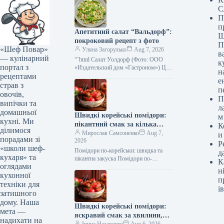
С
П
п
Апетитний салат “Вальдорф”:
Ш
покроковий рецепт з фото
П
«Шеф Повар»
Уляна Загорулько
Aug 7, 2026
в
— кулінарний
“`html Салат Уолдорф (Фото: ООО
к
портал з
«Издательский дом «Гастроном») Цей
н
рецептами
класичний американський салат —
е
справжня знахідка для тих, хто цінує
страв з
п
свіжість,…
овочів,
П
випічки та
л
домашньої
Швидкі корейські помідори:
м
кухні. Ми
пікантний смак за кілька
К
ділимося
хвилин, покроковий рецепт з
Мирослав Самсоненко
Aug 7,
и
порадами зі
2026
фото
Р
«школи шеф-
Помідори по-корейськи: швидка та
д
кухаря» та
пікантна закуска Помідори по-
К
оглядами
корейськи швидко (Фото: gastronom.ru)
н
кухонної
Помідори по-корейськи – це
п
приголомшлива закуска, яка точно
техніки для
ів
сподобається…
затишного
дому. Наша
Швидкі корейські помідори:
мета —
яскравий смак за хвилини,
надихати на