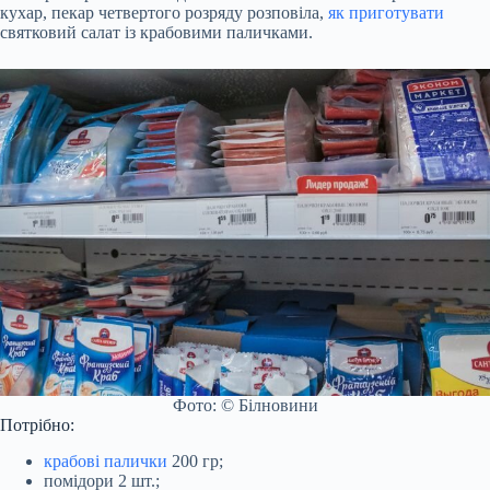
кухар, пекар четвертого розряду розповіла,
як приготувати
святковий салат із крабовими паличками.
Фото: © Білновини
Потрібно:
крабові палички
200 гр;
помідори 2 шт.;