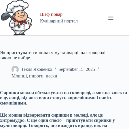
Skip
to
content
Шеф-повар
Кулінарний портал
Як приготувати сирники у мультиварці: на сковороді
таких не вийде
Текля Яковенко
September 15, 2025
Млинці, пироги, паски
Сирники можна обсмажувати на сковороді, а можна запекти
в духовці, від чого вони стануть кориснішими і навіть
смачнішими.
Ще можна відварювати сирники в молоці, але це
хитромудро. Є ще один спосіб – приготувати сирники у
мультиварці. Говорять, що виходить краще, ніж на