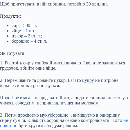
Щоб приготувати в ній сирники, потрібно 30 хвилин.
Продукти:
сир – 500 гр;
яйце –
1 шт
.;
цукор – 2 ст. л.;
борошно – 4 ст. л.
Як готувати
1. Розітріть сир у глибокій мисці вилкою. І коли не залишиться
грудочок, вбийте одне яйце.
2. Перемішайте та додайте цукор. Багато цукру не потрібне,
інакше сирники розповзуться.
Простіше взагалі не додавати його, а подати сирники до столу з
чимось солодким, наприклад, згущеним молоком.
3. Потім просіюємо муку|борошно| і вимішуємо в однорідну
сирну суміш. Кількість борошна бажано контролювати. Тісто
не
повинно
бути крутим або дуже рідким.