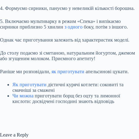
4. Формуємо сирники, пануємо у невеликій кількості борошна.
5. Включаємо мультиварку в режим «Спека» і випікаємо
сирники приблизно 5 хвилин
з одного
боку, потім з іншого.
Однак час приготування залежить від характеристик моделі.
До столу подаємо зі сметаною, натуральним йогуртом, джемом
або згущеним молоком. Приємного апетиту!
Раніше ми розповідали,
як приготувати
апельсинові цукати.
Як приготувати
дієтичні курячі котлети: соковиті та
смачніші за смажені
Чи можна
приготувати борщ без оцту та лимонної
кислоти: досвідчені господині знають відповідь
Leave a Reply