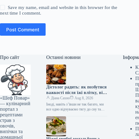
Save my name, email and website in this browser for the
next time I comment.
Post Comment
Про сайт
Останні новини
Інформ
К
С
П
п
Дієтолог радить: як позбутися
Ш
важкості після їжі влітку, від
П
«Шеф Повар»
яких продуктів варто
Діана Сахно
Aug 8, 2026
в
— кулінарний
відмовитись
Іноді, навіть з’ївши не так багато, ми
к
портал з
все одно відчуваємо тягу до сну та
н
рецептами
абсолютне небажання щось робити
е
після їжі.…
страв з
п
овочів,
П
випічки та
л
домашньої
Ніжні грибні медальйони з