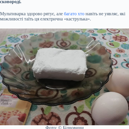
сковороді.
Мультиварка здорово рятує, але
багато хто
навіть не уявляє, які
можливості таїть ця електрична «каструлька».
Фото: © Білновини