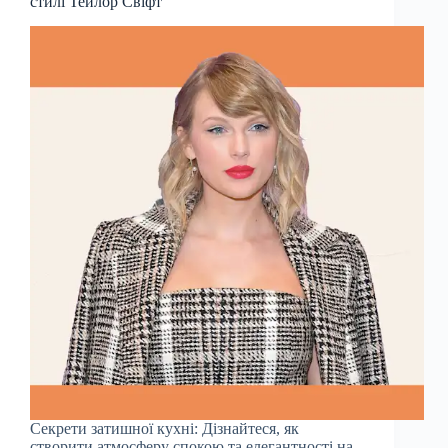
стилі Тейлор Свіфт
Секрети затишної кухні: Дізнайтеся, як
створити атмосферу спокою та елегантності на