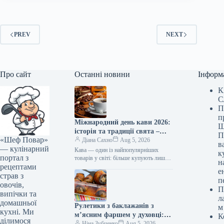
PREV
NEXT
Про сайт
Останні новини
Інформ
К
С
П
п
Міжнародний день кави 2026:
Ш
історія та традиції свята –
П
«Шеф Повар»
читайте на Gastronom.ru
Діана Сахно
Aug 5, 2026
в
— кулінарний
Кава — один із найпопулярніших
к
портал з
товарів у світі: більше купують лише
н
рецептами
нафту. Не дивно, що на честь цього
е
напою було…
страв з
п
овочів,
П
випічки та
л
домашньої
Рулетики з баклажанів з
м
кухні. Ми
м’ясним фаршем у духовці:
К
ділимося
апетитний рецепт покроково
Ніна Зубченко
Aug 5, 2026