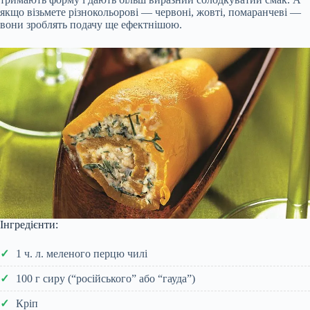
якщо візьмете різнокольорові — червоні, жовті, помаранчеві —
вони зроблять подачу ще ефектнішою.
Інгредієнти:
1 ч. л. меленого перцю чилі
100 г сиру (“російського” або “гауда”)
Кріп