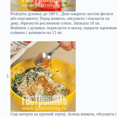
Розігріти духовку до 180°С. Деко накрити листом фольги
або пергаменту. Перці вимити, обсушити і покласти на
деко, збризнути рослинною олією. Запікати 10 хв.
Вийняти з духовки, перекласти в миску, накрити харчовою
плівкою і залишити на 15 хв.
Сир натерти на крупній тертці. Зелень вимити, обсушити і