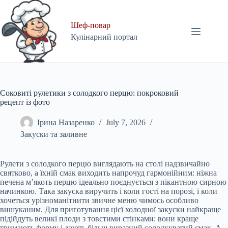
Skip
to
content
Шеф-повар
Кулінарний портал
Соковиті рулетики з солодкого перцю: покроковий
рецепт із фото
Ірина Назаренко
July 7, 2026
Закуски та заливне
Рулети з солодкого перцю виглядають на столі надзвичайно
святково, а їхній смак виходить напрочуд гармонійним: ніжна
печена м’якоть перцю ідеально поєднується з пікантною сирною
начинкою. Така закуска виручить і коли гості на порозі, і коли
хочеться урізноманітнити звичне меню чимось особливо
вишуканим. Для приготування цієї холодної закуски найкраще
підійдуть великі плоди з товстими стінками: вони краще
тримають форму і дають більш виразний солодкуватий смак. А