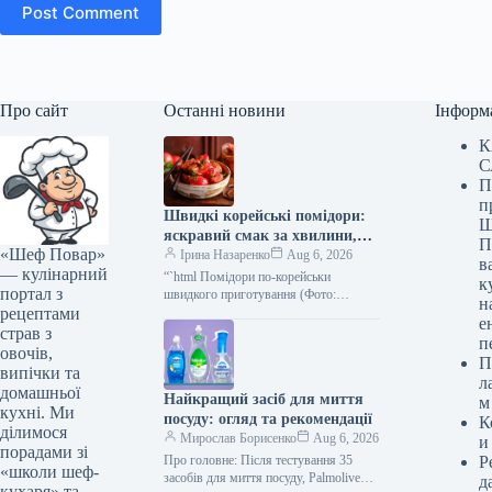
Post Comment
Про сайт
Останні новини
Інформ
К
С
П
п
Швидкі корейські помідори:
Ш
яскравий смак за хвилини,
П
«Шеф Повар»
покроковий рецепт з фото
Ірина Назаренко
Aug 6, 2026
в
— кулінарний
“`html Помідори по-корейськи
к
портал з
швидкого приготування (Фото:
н
рецептами
gastronom.ru) Помідори по-корейськи
е
— це неймовірно смачна та пікантна
страв з
п
закуска, яка стане справжньою
овочів,
П
окрасою…
випічки та
л
домашньої
Найкращий засіб для миття
м
кухні. Ми
посуду: огляд та рекомендації
К
ділимося
Мирослав Борисенко
Aug 6, 2026
и
порадами зі
Про головне: Після тестування 35
Р
«школи шеф-
засобів для миття посуду, Palmolive
д
кухаря» та