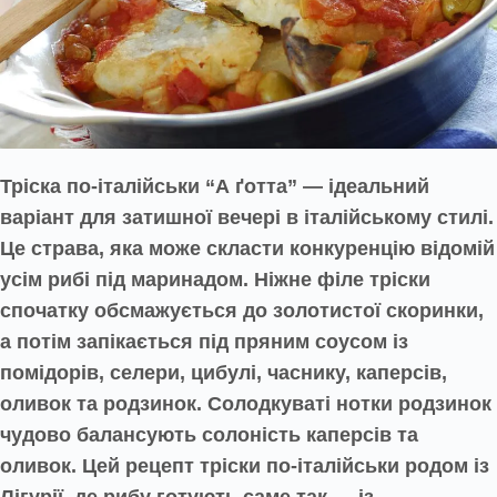
Тріска по-італійськи “А ґотта” — ідеальний
варіант для затишної вечері в італійському стилі.
Це страва, яка може скласти конкуренцію відомій
усім рибі під маринадом. Ніжне філе тріски
спочатку обсмажується до золотистої скоринки,
а потім запікається під пряним соусом із
помідорів, селери, цибулі, часнику, каперсів,
оливок та родзинок. Солодкуваті нотки родзинок
чудово балансують солоність каперсів та
оливок. Цей рецепт тріски по-італійськи родом із