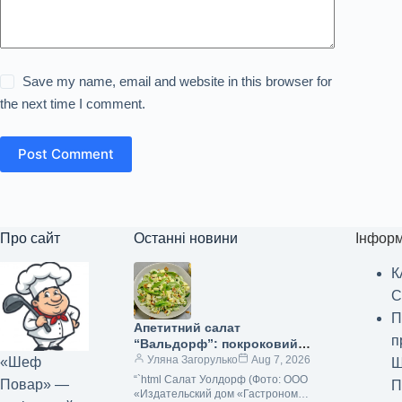
Save my name, email and website in this browser for
the next time I comment.
Post Comment
Про сайт
Останні новини
Інформ
К
С
П
Апетитний салат
п
“Вальдорф”: покроковий
рецепт з фото
Уляна Загорулько
Aug 7, 2026
«Шеф
Ш
“`html Салат Уолдорф (Фото: ООО
Повар» —
П
«Издательский дом «Гастроном»)