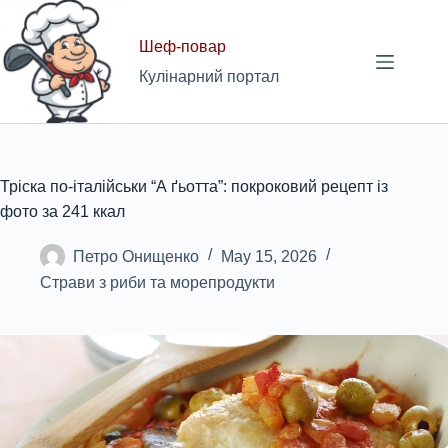
Skip
to
Шеф-повар
content
Кулінарний портал
Тріска по-італійськи “А ґьотта”: покроковий рецепт із
фото за 241 ккал
Петро Онищенко
May 15, 2026
Страви з риби та морепродукти