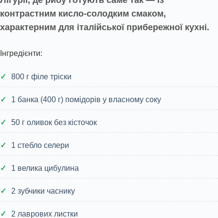
Лігурії, де рибу готують саме так — із
контрастним кисло-солодким смаком,
характерним для італійської прибережної кухні.
Інгредієнти:
800 г філе тріски
1 банка (400 г) помідорів у власному соку
50 г оливок без кісточок
1 стебло селери
1 велика цибулина
2 зубчики часнику
2 лаврових листки