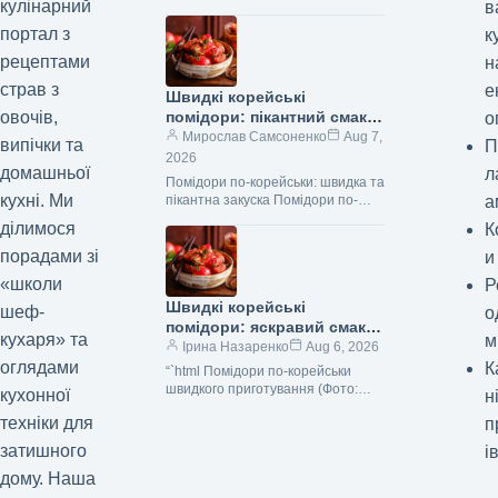
кулінарний
в
Цей класичний американський
салат — справжня знахідка для
портал з
к
тих, хто цінує свіжість,…
рецептами
н
страв з
е
Швидкі корейські
овочів,
помідори: пікантний смак
о
за кілька хвилин,
Мирослав Самсоненко
Aug 7,
випічки та
П
покроковий рецепт з фото
2026
домашньої
л
Помідори по-корейськи: швидка та
кухні. Ми
пікантна закуска Помідори по-
а
корейськи швидко (Фото:
ділимося
К
gastronom.ru) Помідори по-
корейськи – це приголомшлива
порадами зі
и
закуска, яка точно сподобається…
«школи
Р
Швидкі корейські
шеф-
о
помідори: яскравий смак
кухаря» та
м
за хвилини, покроковий
Ірина Назаренко
Aug 6, 2026
оглядами
рецепт з фото
К
“`html Помідори по-корейськи
швидкого приготування (Фото:
кухонної
н
gastronom.ru) Помідори по-
техніки для
п
корейськи — це неймовірно
смачна та пікантна закуска, яка
затишного
і
стане справжньою окрасою…
дому. Наша