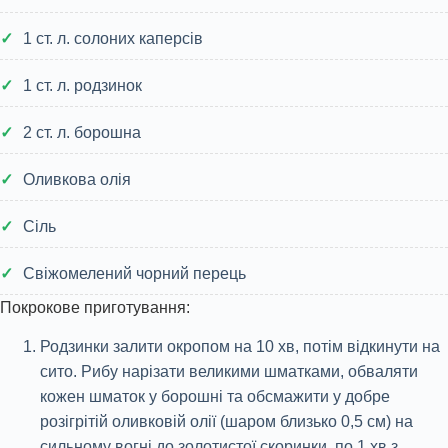
1 ст. л. солоних каперсів
1 ст. л. родзинок
2 ст. л. борошна
Оливкова олія
Сіль
Свіжомелений чорний перець
Покрокове приготування:
Родзинки залити окропом на 10 хв, потім відкинути на
сито. Рибу нарізати великими шматками, обваляти
кожен шматок у борошні та обсмажити у добре
розігрітій оливковій олії (шаром близько 0,5 см) на
сильному вогні до золотистої скоринки, по 1 хв з