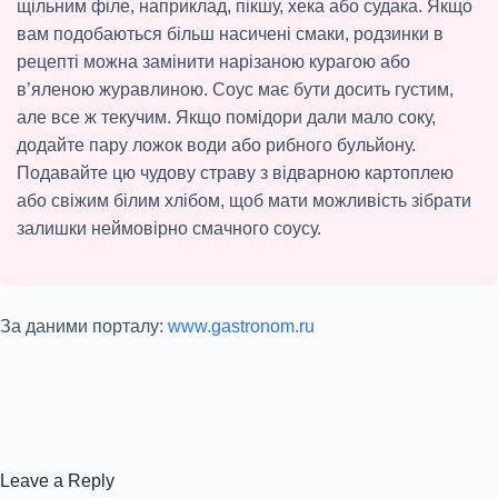
щільним філе, наприклад, пікшу, хека або судака. Якщо
вам подобаються більш насичені смаки, родзинки в
рецепті можна замінити нарізаною курагою або
в’яленою журавлиною. Соус має бути досить густим,
але все ж текучим. Якщо помідори дали мало соку,
додайте пару ложок води або рибного бульйону.
Подавайте цю чудову страву з відварною картоплею
або свіжим білим хлібом, щоб мати можливість зібрати
залишки неймовірно смачного соусу.
За даними порталу:
www.gastronom.ru
Leave a Reply