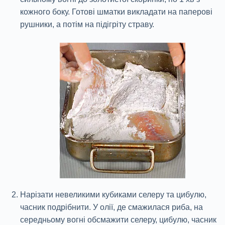
кожного боку. Готові шматки викладати на паперові
рушники, а потім на підігріту страву.
Нарізати невеликими кубиками селеру та цибулю,
часник подрібнити. У олії, де смажилася риба, на
середньому вогні обсмажити селеру, цибулю, часник