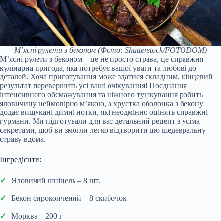
М’ясні рулети з беконом
(Фото: Shutterstock/FOTODOM)
М’ясні рулети з беконом – це не просто страва, це справжня
кулінарна пригода, яка потребує вашої уваги та любові до
деталей. Хоча приготування може здатися складним, кінцевий
результат перевершить усі ваші очікування! Поєднання
інтенсивного обсмажування та ніжного тушкування робить
яловичину неймовірно м’якою, а хрустка оболонка з бекону
додає вишукані димні нотки, які неодмінно оцінять справжні
гурмани. Ми підготували для вас детальний рецепт з усіма
секретами, щоб ви змогли легко відтворити цю шедевральну
страву вдома.
Інгредієнти:
Яловичий шніцель – 8 шт.
Бекон сирокопчений – 8 скибочок
Морква – 200 г