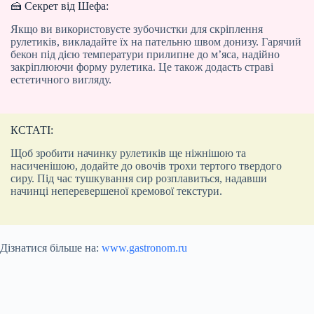
🍰 Секрет від Шефа:
Якщо ви використовуєте зубочистки для скріплення
рулетиків, викладайте їх на пательню швом донизу. Гарячий
бекон під дією температури прилипне до м’яса, надійно
закріплюючи форму рулетика. Це також додасть страві
естетичного вигляду.
КСТАТІ:
Щоб зробити начинку рулетиків ще ніжнішою та
насиченішою, додайте до овочів трохи тертого твердого
сиру. Під час тушкування сир розплавиться, надавши
начинці неперевершеної кремової текстури.
Дізнатися більше на:
www.gastronom.ru