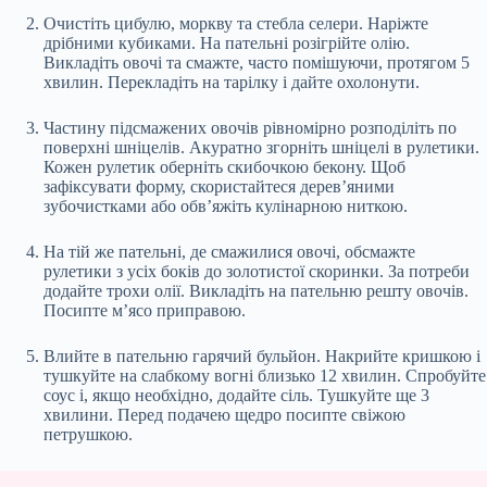
Очистіть цибулю, моркву та стебла селери. Наріжте
дрібними кубиками. На пательні розігрійте олію.
Викладіть овочі та смажте, часто помішуючи, протягом 5
хвилин. Перекладіть на тарілку і дайте охолонути.
Частину підсмажених овочів рівномірно розподіліть по
поверхні шніцелів. Акуратно згорніть шніцелі в рулетики.
Кожен рулетик оберніть скибочкою бекону. Щоб
зафіксувати форму, скористайтеся дерев’яними
зубочистками або обв’яжіть кулінарною ниткою.
На тій же пательні, де смажилися овочі, обсмажте
рулетики з усіх боків до золотистої скоринки. За потреби
додайте трохи олії. Викладіть на пательню решту овочів.
Посипте м’ясо приправою.
Влийте в пательню гарячий бульйон. Накрийте кришкою і
тушкуйте на слабкому вогні близько 12 хвилин. Спробуйте
соус і, якщо необхідно, додайте сіль. Тушкуйте ще 3
хвилини. Перед подачею щедро посипте свіжою
петрушкою.