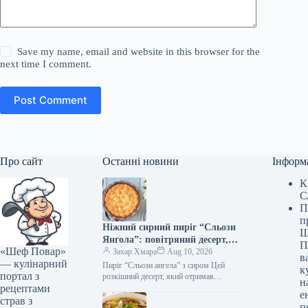
Save my name, email and website in this browser for the
next time I comment.
Post Comment
Про сайт
Останні новини
Інформ
К
С
П
п
Ніжний сирний пиріг “Сльози
Ш
Янгола”: повітряний десерт,
П
«Шеф Повар»
що тане в роті
Захар Хмара
Aug 10, 2026
в
— кулінарний
Пиріг “Сльози ангела” з сиром Цей
к
портал з
розкішний десерт, який отримав
н
рецептами
зворушливу назву “Сльози ангела”,
е
готується зовсім нескладно. Його
страв з
п