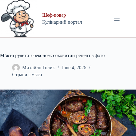
Skip
to
content
Шеф-повар
Кулінарний портал
М’ясні рулети з беконом: соковитий рецепт з фото
Михайло Голик
June 4, 2026
Страви з м'яса