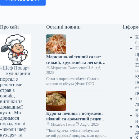
Про сайт
Останні новини
Інформ
К
С
П
п
Морквяно-яблучний салат:
Ш
свіжий, хрусткий та легкий
П
«Шеф Повар»
рецепт з фото
Мирослав Самсоненко
Aug 6,
в
2026
— кулінарний
к
портал з
Салат з моркви та яблука Салат з
н
моркви та яблука (Фото: ООО
рецептами
е
«Видавничий дім «Гастроном»)
страв з
п
Існують страви, які здаються
овочів,
П
неймовірно…
випічки та
л
домашньої
м
кухні. Ми
Куряча печінка з яблуками:
К
ділимося
ніжний та ароматний рецепт з
и
порадами зі
покроковими фото
Михайло Голик
Aug 6, 2026
Р
«школи шеф-
“`html Куряча печінка з яблуками —
д
кухаря» та
це той рідкісний випадок, коли простий
К