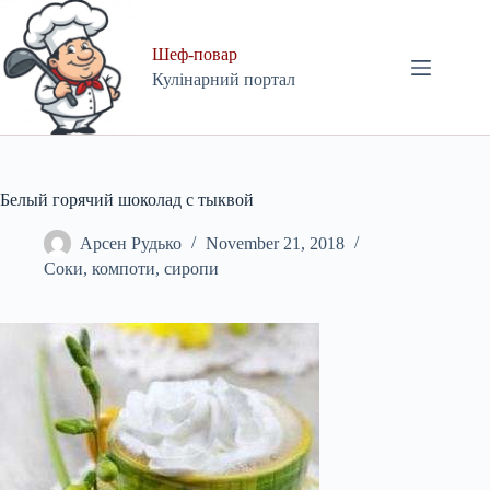
Skip
to
content
Шеф-повар
Кулінарний портал
Белый горячий шоколад с тыквой
Арсен Рудько
November 21, 2018
Соки, компоти, сиропи