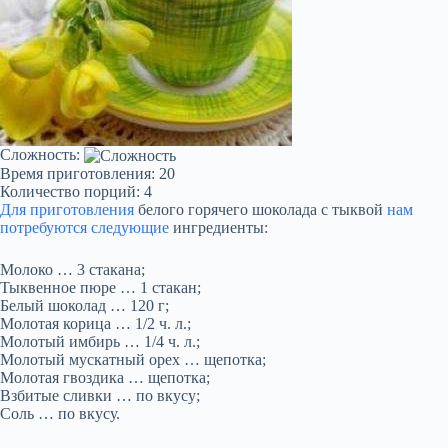
Сложность:
Время приготовления: 20
Количество порций: 4
Для приготовления
белого горячего шоколада с тыквой
нам
потребуются следующие
ингредиенты:
Молоко … 3 стакана;
Тыквенное пюре … 1 стакан;
Белый шоколад … 120 г;
Молотая корица … 1/2 ч. л.;
Молотый имбирь … 1/4 ч. л.;
Молотый мускатный орех … щепотка;
Молотая гвоздика … щепотка;
Взбитые сливки … по вкусу;
Соль … по вкусу.