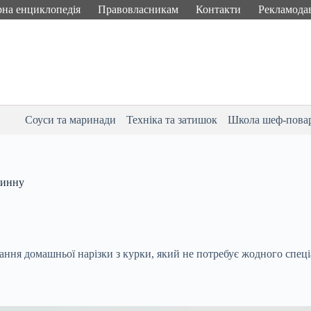
рна енциклопедія
Правовласникам
Контакти
Рекламода
Соуси та маринади
Техніка та затишок
Школа шеф-пова
зинну
ння домашньої нарізки з курки, який не потребує жодного спеціа