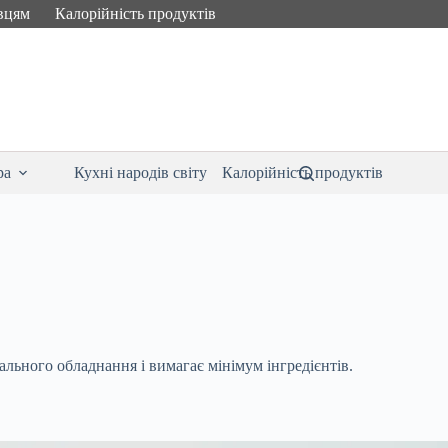
вцям
Калорійність продуктів
ра
Кухні народів світу
Калорійність продуктів
льного обладнання і вимагає мінімум інгредієнтів.