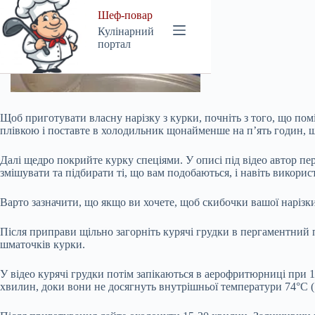
Щоб приготувати власну нарізку з курки, почніть з того, що помі
плівкою і поставте в холодильник щонайменше на п’ять годин, щ
Далі щедро покрийте курку спеціями. У описі під відео автор п
змішувати та підбирати ті, що вам подобаються, і навіть викори
Варто зазначити, що якщо ви хочете, щоб скибочки вашої нарізки
Після приправи щільно загорніть курячі грудки в пергаментний па
шматочків курки.
У відео курячі грудки потім запікаються в аерофритюрниці при 1
хвилин, доки вони не досягнуть внутрішньої температури 74°C (