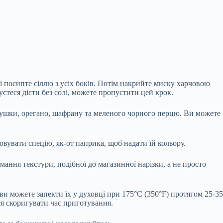
 і посипте сіллю з усіх боків. Потім накрийте миску харчовою
єтеся дієти без солі, можете пропустити цей крок.
трушки, орегано, шафрану та меленого чорного перцю. Ви можете
овувати спецію, як-от паприка, щоб надати їй кольору.
мання текстури, подібної до магазинної нарізки, а не просто
ви можете запекти їх у духовці при 175°C (350°F) протягом 25-35
ся скоригувати час приготування.