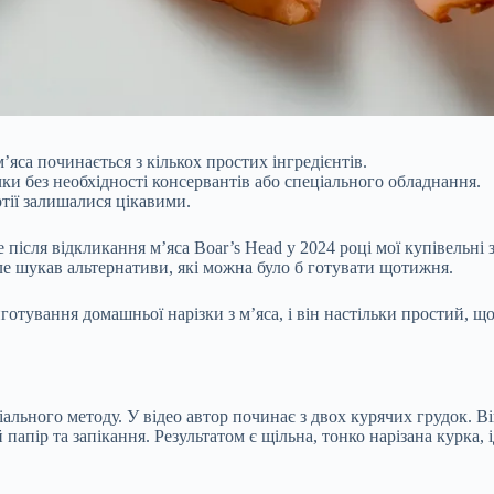
са починається з кількох простих інгредієнтів.
ки без необхідності консервантів або спеціального обладнання.
тії залишалися цікавими.
 після відкликання м’яса Boar’s Head у 2024 році мої купівельні
але шукав альтернативи, які можна було б готувати щотижня.
отування домашньої нарізки з м’яса, і він настільки простий, щ
ального методу. У відео автор починає з двох курячих грудок. Ві
пір та запікання. Результатом є щільна, тонко нарізана курка, ід