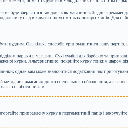
пергаменті, помістіть рулети в холодильник на ніч, потім наріж
а не буде зберігатися так довго, як магазинна. Згідно з рекомен
одильнику слід вживати протягом трьох-чотирьох днів. Для най
ути нудним. Ось кілька способів урізноманітнити вашу партію, 
ділом нарізки в магазині. Сухі суміші для барбекю та приправи
смаженої курки. Альтернативно, покрийте курку тонким шаром ді
ндички; однак вам може знадобитися додатковий час приготування
й метод не вимагає жодного спеціального обладнання, але якщо у
 важко нарізати ножем.
агортайте приправлену курку в пергаментний папір і закручуйте 