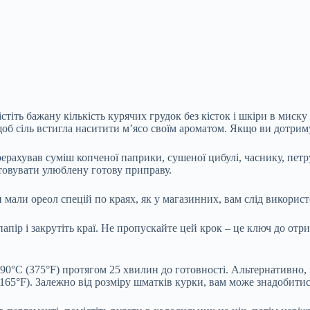
стіть бажану кількість курячих грудок без кісток і шкіри в миску
об сіль встигла наситити м’ясо своїм ароматом. Якщо ви дотриму
ерерахував суміш копченої паприки, сушеної цибулі, часнику, пе
стовувати улюблену готову приправу.
 мали ореол спецій по краях, як у магазинних, вам слід використ
пір і закрутіть краї. Не пропускайте цей крок – це ключ до отри
90°C (375°F) протягом 25 хвилин до готовності. Альтернативно, 
165°F). Залежно від розміру шматків курки, вам може знадобити