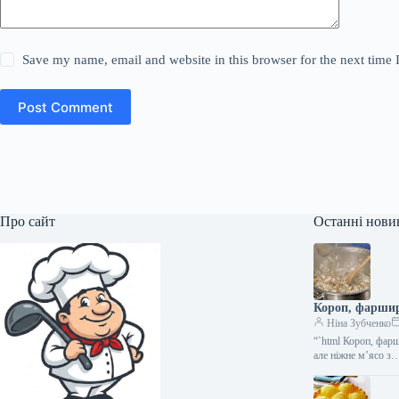
Save my name, email and website in this browser for the next time
Post Comment
Про сайт
Останні нови
Короп, фаршир
Ніна Зубченко
“`html Короп, фарш
але ніжне м’ясо з