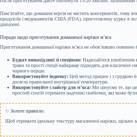
Після приготування дайте охолонути 15-20 хвилин. Залишивши в 
Пам’ятайте, що домашня версія не містить консервантів, тому вон
продуктів і медикаментів США (FDA), приготовлену курку в хол
діапазоні.
Поради щодо приготування домашньої нарізки м’яса
Приготування домашньої нарізки м’яса не обов’язково повинно б
Будьте винахідливі зі спеціями:
Надихайтеся улюбленим від
трави та прості спеції найкраще підходять для класичної 
чорного перцю.
Використовуйте індичку:
Цей метод працює і з грудкою і
досягла правильної внутрішньої температури.
Використовуйте слайсер для м’яса:
Ми цінуємо те, що це
простий спосіб отримати надтонкі скибочки, які може бути
✨ Золоте правило:
Щоб отримати ідеальну текстуру магазинної нарізки, щільно з