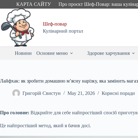
Skip
КАРТА САЙТУ
Про проєкт Шеф-Повар: ваша куліна
to
content
Шеф-повар
Кулінарний портал
Новини
Основне меню
Здорове харчування
Лайфхак: як зробити домашню м’ясну нарізку, яка замінить мага
Григорій Свистун
May 21, 2026
Корисні поради
Про головне:
Відкрийте для себе найпростіший спосіб приготува
Це найпростіший метод, який я бачив досі.