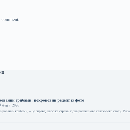
 I comment.
ни
ований грибами: покроковий рецепт із фото
Aug 7, 2026
ирований грибами, – це справді царська страва, гідна розкішного святкового столу. Риба
…