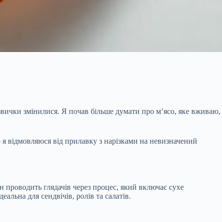
 звички змінилися. Я почав більше думати про м’ясо, яке вживаю,
о я відмовляюся від прилавку з нарізками на невизначений
н проводить глядачів через процес, який включає сухе
еальна для сендвічів, ролів та салатів.