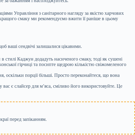
те за бажанням і насолоджуйтесь.
даціями Управління з санітарного нагляду за якістю харчових
кращого смаку ми рекомендуємо вжити її раніше в цьому
щоб ваші сендвічі залишалися цікавими.
 в стилі Каджун додадуть насиченого смаку, тоді як сушені
жонської гірчиці та посипте щедрою кількістю свіжомеленого
, оскільки порції більші. Просто переконайтеся, що вона
 вас є слайсер для м’яса, сміливо його використовуйте. Це
краї перед запіканням.