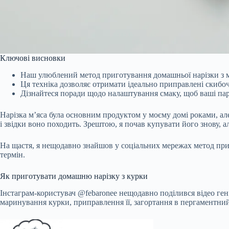
Ключові висновки
Наш улюблений метод приготування домашньої нарізки з м’я
Ця техніка дозволяє отримати ідеально приправлені скибоч
Дізнайтеся поради щодо налаштування смаку, щоб ваші пар
Нарізка м’яса була основним продуктом у моєму домі роками, але
і звідки воно походить. Зрештою, я почав купувати його знову, 
На щастя, я нещодавно знайшов у соціальних мережах метод приг
термін.
Як приготувати домашню нарізку з курки
Інстаграм-користувач @febaronee нещодавно поділився відео гені
маринування курки, приправлення її, загортання в пергаментний па