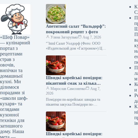
К
С
П
п
Апетитний салат “Вальдорф”:
Ш
покроковий рецепт з фото
П
«Шеф Повар»
Уляна Загорулько
Aug 7, 2026
в
— кулінарний
“`html Салат Уолдорф (Фото: ООО
к
портал з
«Издательский дом «Гастроном») Цей
н
рецептами
класичний американський салат —
е
справжня знахідка для тих, хто цінує
страв з
п
свіжість,…
овочів,
П
випічки та
л
домашньої
Швидкі корейські помідори:
м
кухні. Ми
пікантний смак за кілька
К
ділимося
хвилин, покроковий рецепт з
Мирослав Самсоненко
Aug 7,
и
порадами зі
2026
фото
Р
«школи шеф-
Помідори по-корейськи: швидка та
д
кухаря» та
пікантна закуска Помідори по-
К
оглядами
корейськи швидко (Фото: gastronom.ru)
н
кухонної
Помідори по-корейськи – це
п
приголомшлива закуска, яка точно
техніки для
ів
сподобається…
затишного
дому. Наша
Швидкі корейські помідори:
мета —