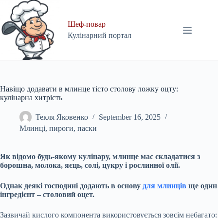
Skip
to
content
Шеф-повар
Кулінарний портал
Навіщо додавати в млинце тісто столову ложку оцту:
кулінарна хитрість
Текля Яковенко
September 16, 2025
Млинці, пироги, паски
Як відомо будь-якому кулінару, млинце має складатися з
борошна, молока, яєць, солі, цукру і рослинної олії.
Однак деякі господині додають в основу
для млинців
ще один
інгредієнт – столовий оцет.
Зазвичай кислого компонента використовується зовсім небагато: