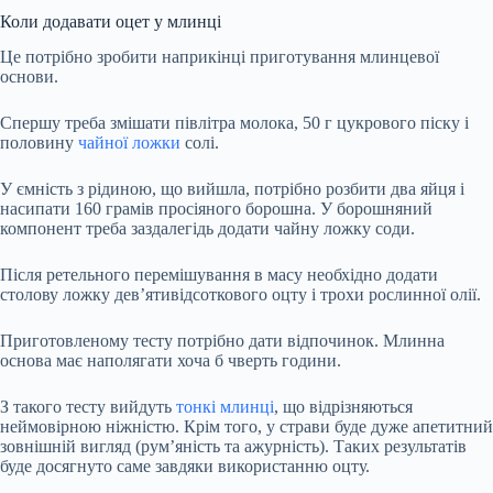
Коли додавати оцет у млинці
Це потрібно зробити наприкінці приготування млинцевої
основи.
Спершу треба змішати півлітра молока, 50 г цукрового піску і
половину
чайної ложки
солі.
У ємність з рідиною, що вийшла, потрібно розбити два яйця і
насипати 160 грамів просіяного борошна. У борошняний
компонент треба заздалегідь додати чайну ложку соди.
Після ретельного перемішування в масу необхідно додати
столову ложку дев’ятивідсоткового оцту і трохи рослинної олії.
Приготовленому тесту потрібно дати відпочинок. Млинна
основа має наполягати хоча б чверть години.
З такого тесту вийдуть
тонкі млинці
, що відрізняються
неймовірною ніжністю. Крім того, у страви буде дуже апетитний
зовнішній вигляд (рум’яність та ажурність). Таких результатів
буде досягнуто саме завдяки використанню оцту.