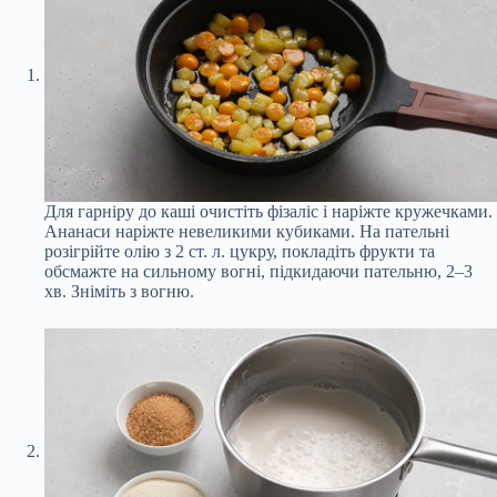
Для гарніру до каші очистіть фізаліс і наріжте кружечками.
Ананаси наріжте невеликими кубиками. На пательні
розігрійте олію з 2 ст. л. цукру, покладіть фрукти та
обсмажте на сильному вогні, підкидаючи пательню, 2–3
хв. Зніміть з вогню.