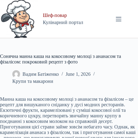
Skip
to
content
Шеф-повар
Кулінарний портал
Сонячна манна каша на кокосовому молоці з ананасом та
фізалісом: покроковий рецепт з фото
Вадим Батіженко
June 1, 2026
Крупи та макарони
Манна каша на кокосовому молоці з ананасом та фізалісом – це
рецепт для вишуканого сніданку у дусі модних ресторанів.
Екзотичні фрукти, карамелізовані у суміші кокосової олії та
коричневого цукру, перетворять звичайну манну крупу в
поєднанні з кокосовим молоком на справжній десерт.
Приготування цієї страви займе зовсім небагато часу. Однак, як
карамелізація ананаса з фізалісом, так і приготування самої каші
– процеси, що вимагатимуть вашої повної уваги для ідеального