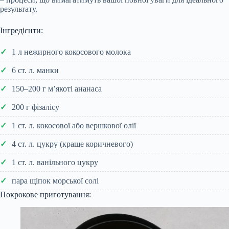
результату.
Інгредієнти:
1 л нежирного кокосового молока
6 ст. л. манки
150–200 г м’якоті ананаса
200 г фізалісу
1 ст. л. кокосової або вершкової олії
4 ст. л. цукру (краще коричневого)
1 ст. л. ванільного цукру
пара щіпок морської солі
Покрокове приготування: