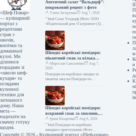
Апетитний салат “Вальдорф”:
Ш
покроковий рецепт з фото
П
«Шеф Повар»
Уляна Загорулько
Aug 7, 2026
в
— кулінарний
“`html Салат Уолдорф (Фото: ООО
к
портал з
«Издательский дом «Гастроном») Цей
н
рецептами
класичний американський салат —
е
справжня знахідка для тих, хто цінує
страв з
п
свіжість,…
овочів,
П
випічки та
л
домашньої
Швидкі корейські помідори:
м
кухні. Ми
пікантний смак за кілька
К
ділимося
хвилин, покроковий рецепт з
Мирослав Самсоненко
Aug 7,
и
порадами зі
2026
фото
Р
«школи шеф-
Помідори по-корейськи: швидка та
д
кухаря» та
пікантна закуска Помідори по-
К
оглядами
корейськи швидко (Фото: gastronom.ru)
н
кухонної
Помідори по-корейськи – це
п
приголомшлива закуска, яка точно
техніки для
ів
сподобається…
затишного
дому. Наша
Швидкі корейські помідори:
мета —
яскравий смак за хвилини,
надихати на
покроковий рецепт з фото
Ірина Назаренко
Aug 6, 2026
смачну готуку
“`html Помідори по-корейськи
щодня.
швидкого приготування (Фото:
Copyright © 2026 - Кулінарний портал «Шеф-повар».
gastronom.ru) Помідори по-корейськи