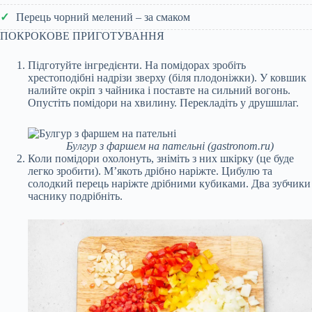
Перець чорний мелений – за смаком
ПОКРОКОВЕ ПРИГОТУВАННЯ
Підготуйте інгредієнти. На помідорах зробіть
хрестоподібні надрізи зверху (біля плодоніжки). У ковшик
налийте окріп з чайника і поставте на сильний вогонь.
Опустіть помідори на хвилину. Перекладіть у друшшлаг.
Булгур з фаршем на пательні (gastronom.ru)
Коли помідори охолонуть, зніміть з них шкірку (це буде
легко зробити). М’якоть дрібно наріжте. Цибулю та
солодкий перець наріжте дрібними кубиками. Два зубчики
часнику подрібніть.