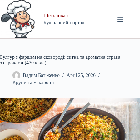
Skip
to
content
Шеф-повар
Кулінарний портал
Булгур з фаршем на сковороді: ситна та ароматна страва
за кроками (470 ккал)
Вадим Батіженко
April 25, 2026
Крупи та макарони