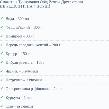
Смаження
Тушкування
Обід
Вечеря
Друга страва
ІНГРЕДІЄНТИ НА 4 ПОРЦІЇ
Вода – 300 мл
Фарш м’ясний – 300 г
Помідори – 300 г
Перець солодкий жовтий – 200 г
Булгур – 150 г
Цибуля ріпчаста – 150 г
Часник – 3 зубчики
Петрушка – 2 гілочки
Олія рослинна рафінована – 2 ст.л.
Куркума – 1 ч.л.
Сіль – за смаком