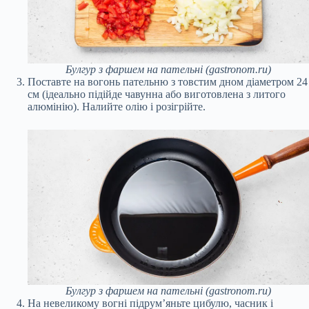
Булгур з фаршем на пательні (gastronom.ru)
Поставте на вогонь пательню з товстим дном діаметром 24
см (ідеально підійде чавунна або виготовлена з литого
алюмінію). Налийте олію і розігрійте.
Булгур з фаршем на пательні (gastronom.ru)
На невеликому вогні підрум’яньте цибулю, часник і