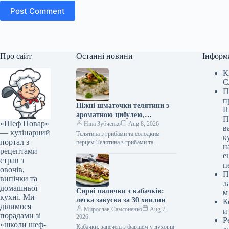
Post Comment
Про сайт
Останні новини
Інформ
К
С
П
п
Ніжні шматочки телятини з
Ш
ароматною цибулею,
П
«Шеф Повар»
соковитими грибами та
Ніна Зубченко
Aug 8, 2026
в
— кулінарний
солодким болгарським
Телятина з грибами та солодким
к
портал з
перцем: швидкий рецепт за
перцем Телятина з грибами та
н
рецептами
солодким перцем (Фото: gastronom.ru)
279 ккал
е
Телятина з печерицями та болгарським
страв з
п
перцем…
овочів,
П
випічки та
л
домашньої
Сирні палички з кабачків:
м
кухні. Ми
легка закуска за 30 хвилин
К
ділимося
Мирослав Самсоненко
Aug 7,
и
порадами зі
2026
Р
«школи шеф-
Кабачки, запечені з фаршем у духовці