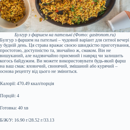
Булгур з фаршем на пательні
(Фото: gastronom.ru)
Булгур з фаршем на пательні – чудовий варіант для ситної вечері
у будній день. Ця страва вражає своєю швидкістю приготування,
простотою, доступністю та, звичайно ж, смаком. Він не
вишуканий, але надзвичайно приємний і навряд чи залишить
когось байдужим. Ви можете використовувати будь-який фарш
на ваш смак: яловичий, свинячий, змішаний або курячий –
основа рецепту від цього не зміниться.
Калорії:
470.49 ккал/порція
Порцій:
4
Готовка:
40 хв
Б/Ж/У:
16.90 г/28.52 г/33.13