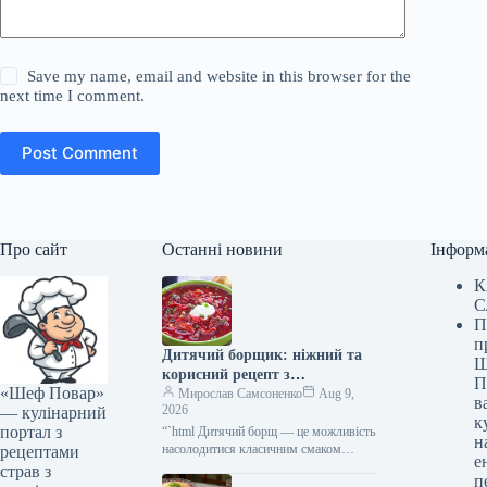
Save my name, email and website in this browser for the
next time I comment.
Post Comment
Про сайт
Останні новини
Інформ
К
С
П
п
Дитячий борщик: ніжний та
Ш
корисний рецепт з
П
«Шеф Повар»
покроковими фото
Мирослав Самсоненко
Aug 9,
в
2026
— кулінарний
к
портал з
“`html Дитячий борщ — це можливість
н
насолодитися класичним смаком
рецептами
е
улюбленої страви, але без подразників
страв з
п
для чутливого шлунка. Ми