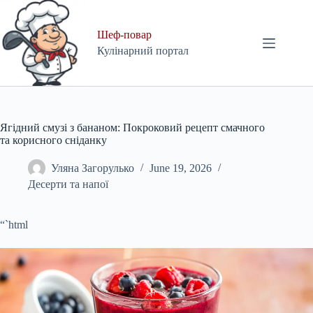
Skip
to
content
Шеф-повар
Кулінарний портал
Ягідний смузі з бананом: Покроковий рецепт смачного
та корисного сніданку
Уляна Загорулько
June 19, 2026
Десерти та напої
“`html