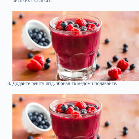
високих склянках.
Додайте решту ягід, збризніть медом і подавайте.