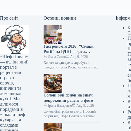
Про сайт
Останні новини
Інформ
К
С
П
п
Гастрономія 2026: “Смаки
Ш
Росії” на ВДНГ – дата,
П
«Шеф Повар»
програма та головні новинки
Діана Сахно
Aug 9, 2026
в
— кулінарний
Хочете за один день спробувати
к
портал з
продукти з усієї Росії, познайомитися з
н
рецептами
регіональними гастрономічними
е
традиціями та привезти додому
страв з
п
незвичайні сувеніри? Така…
овочів,
П
випічки та
л
домашньої
Солоні білі гриби на зиму:
м
кухні. Ми
покроковий рецепт з фото
К
ділимося
Ірина Назаренко
Aug 9, 2026
и
порадами зі
Солені білі гриби на зиму: Простий
Р
«школи шеф-
рецепт від Шефа Солені білі гриби
д
кухаря» та
(Фото: gastronom.ru) Солені білі гриби
К
оглядами
на зиму —…
н
кухонної