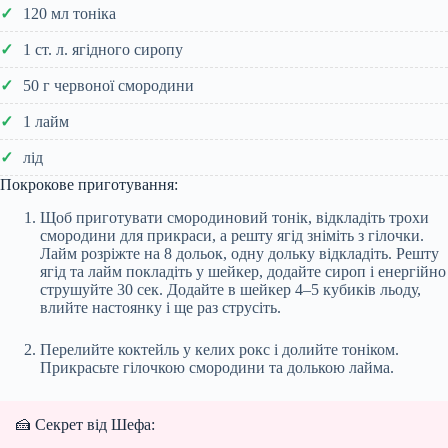
120 мл тоніка
1 ст. л. ягідного сиропу
50 г червоної смородини
1 лайм
лід
Покрокове приготування:
Щоб приготувати смородиновий тонік, відкладіть трохи
смородини для прикраси, а решту ягід зніміть з гілочки.
Лайм розріжте на 8 дольок, одну дольку відкладіть. Решту
ягід та лайм покладіть у шейкер, додайте сироп і енергійно
струшуйте 30 сек. Додайте в шейкер 4–5 кубиків льоду,
влийте настоянку і ще раз струсіть.
Перелийте коктейль у келих рокс і долийте тоніком.
Прикрасьте гілочкою смородини та долькою лайма.
🍰 Секрет від Шефа: