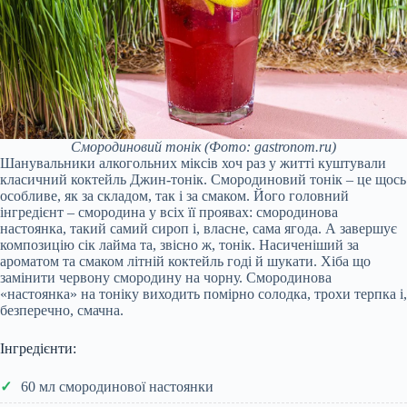
Смородиновий тонік
(Фото: gastronom.ru)
Шанувальники алкогольних міксів хоч раз у житті куштували
класичний коктейль Джин-тонік. Смородиновий тонік – це щось
особливе, як за складом, так і за смаком. Його головний
інгредієнт – смородина у всіх її проявах: смородинова
настоянка, такий самий сироп і, власне, сама ягода. А завершує
композицію сік лайма та, звісно ж, тонік. Насиченіший за
ароматом та смаком літній коктейль годі й шукати. Хіба що
замінити червону смородину на чорну. Смородинова
«настоянка» на тоніку виходить помірно солодка, трохи терпка і,
безперечно, смачна.
Інгредієнти:
60 мл смородинової настоянки