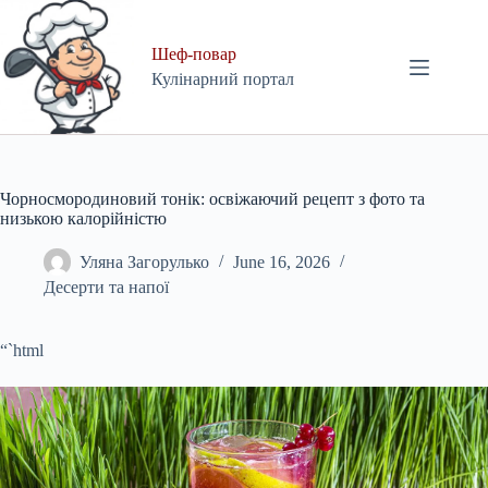
Skip
to
content
Шеф-повар
Кулінарний портал
Чорносмородиновий тонік: освіжаючий рецепт з фото та
низькою калорійністю
Уляна Загорулько
June 16, 2026
Десерти та напої
“`html