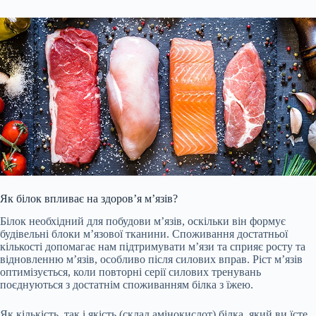
Як білок впливає на здоров’я м’язів?
Білок необхідний для побудови м’язів, оскільки він формує
будівельні блоки м’язової тканини. Споживання достатньої
кількості допомагає нам підтримувати м’язи та сприяє росту та
відновленню м’язів, особливо після силових вправ. Ріст м’язів
оптимізується, коли повторні серії силових тренувань
поєднуються з достатнім споживанням білка з їжею.
Як кількість, так і якість (склад амінокислот) білка, який ви їсте,