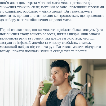
пов’язана з цим втрата м’язової маси може призвести до
зниження фізичної сили; поганий баланс і потенційні проблеми
з рухливістю, особливо у літніх людей. Ви також можете
помітити, що ваш апетит погано контролюється, що призводить
до набору ваги та збільшення жирової маси.
Перші ознаки того, що ви можете недоїдати білка, можуть бути
погіршення стану вашого волосся, нігтів і шкіри. Інші ознаки
включають рани та травми, які довше загоюються, частіші
застуди та інфекції, анемію та м’язову слабкість, а також
можливий набряк ніг, стоп та рук. Ви також можете відчувати
втому і почати помічати зміни в складі тіла та поставі.