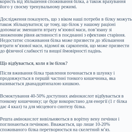
користь від збільшення споживання білка, а також врахування
його у своєму тренувальному режимі.
Дослідження показують, що з віком наші потреби в білку можуть
також збільшуватися; це тому, що білок у нашому раціоні
допомагає зменшити втрату м’язової маси, пов’язану зі
зниженням рівня активності в поєднанні з ефектами старіння.
Недостатнє споживання білка може призвести до збільшення
втрати м’язової маси, відомої як саркопенія, що може призвести
до фізичної слабкості та вищої ймовірності падінь.
Що відбувається, коли я їм білок?
Після вживання білка травлення починається в шлунку і
продовжується в першій частині тонкого кишечника, яка
називається дванадцятипалою кишкою.
Всмоктування 40-50% доступних амінокислот відбувається в
тонкому кишечнику; це буде використано для енергії (1 г білка
дає 4 ккал) та для місцевого синтезу білка.
Решта амінокислот вивільняються в ворітну вену печінки і
поглинаються печінкою. Вважається, що лише 10-20%
споживаного білка перетворюється на скелетний м’яз.