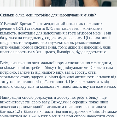
Скільки білка мені потрібно для нарощування м’язів?
У Великій Британії рекомендований показник поживних
речовин (RNI) становить 0,75 г/кг маси тіла – мінімальна
кількість, необхідна для запобігання втраті м’язової маси, і він
базується на середньому, сидячому дорослому. Ці нормативні
цифри часто неправильно тлумачаться як рекомендовані
оптимальні норми споживання, тому, якщо ви дорослий, який
прагне наростити м’язи, цього, ймовірно, буде недостатньо.
Втім, визначення оптимальної норми споживання є складним,
оскільки наші потреби в білку є індивідуальними. Скільки нам
потрібно, залежить від нашого віку, ваги, зросту, статі,
загального стану здоров’я, рівня фізичної активності, а також від
типу та інтенсивності цієї активності. Це також залежить від
нашого складу тіла та кількості м’язової маси, яку ми вже маємо.
Найкращий спосіб розрахувати добову потребу в білку – це
використовувати свою вагу. Виходячи з середніх показників
доказових рекомендацій, загальним правилом є споживати
близько 1,2 г білка на кг маси тіла для підтримки м’язів. Це може
збільшитися до 1,2-1,6 г/кг маси тіла при спробі наростити суху