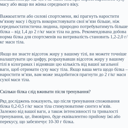
масу або якщо ви жінка середнього віку.
Важкоатлети або силові спортсмени, які прагнуть наростити
м’язову масу і будуть використовувати свої м’язи більше, ніж
середньостатистична людина, природно потребуватимуть більше
білка – від 1,4 до 2 г/кг маси тіла на день. Рекомендована добова
норма білка для спортсменів на витривалість становить 1,2-2,0 г/
кг маси тіла.
Якщо ви знаєте відсоток жиру у вашому тілі, ви можете точніше
налаштувати цю цифру, розрахувавши відсоток жиру у вашому
тілі в кілограмах і віднявши цю кількість від вашої загальної
ваги, щоб отримати суху масу тіла. Якщо ваша мета щодо білка –
наростити м’язи, вам може знадобитися прагнути до 2 г/кг маси
сухої маси тіла.
Скільки білка слід вживати після тренування?
Ряд досліджень показують, що після тренування споживання
білка 0,2-0,5 г/кг маси тіла стимулюватиме синтез м’язів.
Залежно від вашої ваги, а також інтенсивності та тривалості
тренування, це, ймовірно, буде еквівалентно прийому їжі або
перекусу, що забезпечує 10-30 г білка.