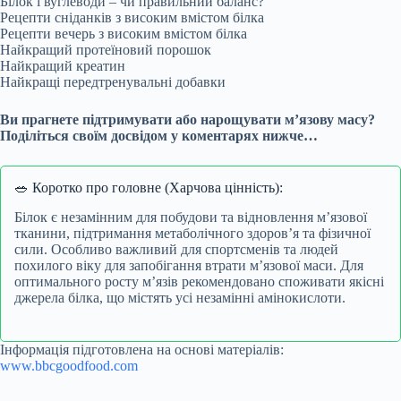
Білок і вуглеводи – чи правильний баланс?
Рецепти сніданків з високим вмістом білка
Рецепти вечерь з високим вмістом білка
Найкращий протеїновий порошок
Найкращий креатин
Найкращі передтренувальні добавки
Ви прагнете підтримувати або нарощувати м’язову масу?
Поділіться своїм досвідом у коментарях нижче…
🥗 Коротко про головне (Харчова цінність):
Білок є незамінним для побудови та відновлення м’язової
тканини, підтримання метаболічного здоров’я та фізичної
сили. Особливо важливий для спортсменів та людей
похилого віку для запобігання втрати м’язової маси. Для
оптимального росту м’язів рекомендовано споживати якісні
джерела білка, що містять усі незамінні амінокислоти.
Інформація підготовлена на основі матеріалів:
www.bbcgoodfood.com