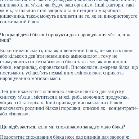
впливають на м’язи, які будує ваш організм. Інші фактори, такі
як вік, загальний стан здоров’я та потенційно мікробіота
кишечника, також можуть впливати на те, як ви використовуєте
споживаний білок.
Чи кращі деякі білкові продукти для нарощування м’язів, ніж
інші?
Білки нижчої якості, такі як пшеничний білок, не містять однієї
або кількох з дев’яти незамінних амінокислот і тому не
стимулюють синтез м’язового білка так само, як повноцінні
білки, наприклад, сироватковий. Високоякісні джерела білка, що
постачають усі дев’ять незамінних амінокислот, сприяють
нарощуванню м’язової маси.
Лейцин вважається основною амінокислотою для запуску
синтезу м’язів і міститься в м’ясі, рибі, молочних продуктах,
яйцях, сої та горіхах. Інші приклади високоякісних білків
включають рослинні білкові порошки, описані як «концентрати»
або «ізоляти».
Що відбувається, коли ми споживаємо занадто мало білка?
Недостатнє споживання білка несе ряд ризиків для здоров’я: