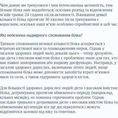
Чим довше ми тренуємося і чим інтенсивніша активність, тим
більше білка нам знадобиться, оскільки розпад та відновлення
м’язів триває 24 години після активності. Вживання деякої
кількості білка протягом 30 хвилин після тренування є
корисним, оскільки наші м’язи особливо сприйнятливі в цей час.
Які небезпеки надмірного споживання білка?
Тривале споживання великої кількості білка асоціюється з
втратою кісткової маси та пошкодженням нирок. Однак у
загалом здорових людей мало доказів цього – тепер зрозуміло,
що дієта з високим вмістом білка є проблемою лише для тих, хто
має наявні захворювання або ниркову дисфункцію. Насправді, у
загалом здорових дорослих, включаючи літніх людей, вище
споживання білка може допомогти запобігти втраті м’язової
маси та сили, а також підтримати здоров’я кісток.
Для більшості здорових дорослих людей дієта з високим вмістом
білка, дотримувана протягом обмеженого періоду (наприклад,
кількох місяців), не повинна спричиняти проблем. Однак
наслідки тривалого дотримання дієти з високим вмістом білка та
обмеженням вуглеводів все ще досліджуються і можуть
відрізнятися залежно від віку та генетики.