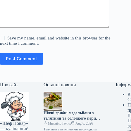
Save my name, email and website in this browser for the
next time I comment.
Post Comment
Про сайт
Останні новини
Інформ
К
С
П
п
Ніжні грибні медальйони з
Ш
телятини та солодкого перцю:
П
«Шеф Повар»
покроковий рецепт із фото
Михайло Голик
Aug 8, 2026
в
— кулінарний
Телятина з печерицями та солодким