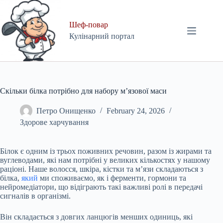
Skip
to
content
Шеф-повар
Кулінарний портал
Скільки білка потрібно для набору м’язової маси
Петро Онищенко
February 24, 2026
Здорове харчування
Білок є одним із трьох поживних речовин, разом із жирами та
вуглеводами, які нам потрібні у великих кількостях у нашому
раціоні. Наше волосся, шкіра, кістки та м’язи складаються з
білка,
який
ми споживаємо, як і ферменти, гормони та
нейромедіатори, що відіграють такі важливі ролі в передачі
сигналів в організмі.
Він складається з довгих ланцюгів менших одиниць, які