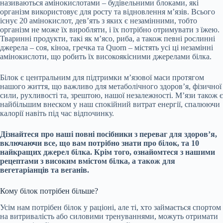
називаються амінокислотами – будівельними блоками, які
організм використовує для росту та відновлення м’язів. Всього
існує 20 амінокислот, дев’ять з яких є незамінними, тобто
організм не може їх виробляти, і їх потрібно отримувати з їжею.
Тваринні продукти, такі як м’ясо, риба, а також певні рослинні
джерела – соя, кіноа, гречка та Quorn – містять усі ці незамінні
амінокислоти, що робить їх високоякісними джерелами білка.
Білок є центральним для підтримки м’язової маси протягом
нашого життя, що важливо для метаболічного здоров’я, фізичної
сили, рухливості та, зрештою, нашої незалежності. М’язи також є
найбільшим внеском у наш спокійний витрат енергії, спалюючи
калорії навіть під час відпочинку.
Дізнайтеся про наші повні посібники з переваг для здоров’я,
включаючи все, що вам потрібно знати про білок, та 10
найкращих джерел білка. Крім того, ознайомтеся з нашими
рецептами з високим вмістом білка, а також для
вегетаріанців та веганів.
Кому білок потрібен більше?
Усім нам потрібен білок у раціоні, але ті, хто займається спортом
на витривалість або силовими тренуваннями, можуть отримати