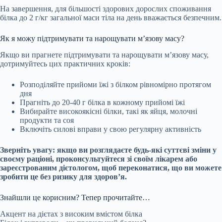
На завершення, для більшості здорових дорослих споживання
білка до 2 г/кг загальної маси тіла на день вважається безпечним.
Як я можу підтримувати та нарощувати м’язову масу?
Якщо ви прагнете підтримувати та нарощувати м’язову масу,
дотримуйтесь цих практичних кроків:
Розподіляйте прийоми їжі з білком рівномірно протягом
дня
Прагніть до 20-40 г білка в кожному прийомі їжі
Вибирайте високоякісні білки, такі як яйця, молочні
продукти та соя
Включіть силові вправи у свою регулярну активність
Зверніть увагу: якщо ви розглядаєте будь-які суттєві зміни у
своєму раціоні, проконсультуйтеся зі своїм лікарем або
зареєстрованим дієтологом, щоб переконатися, що ви можете
зробити це без ризику для здоров’я.
Знайшли це корисним? Тепер прочитайте…
Акцент на дієтах з високим вмістом білка