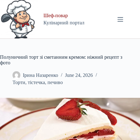
Skip
to
content
Шеф-повар
Кулінарний портал
Полуничний торт зі сметанним кремом: ніжний рецепт з
фото
Ірина Назаренко
June 24, 2026
Торти, тістечка, печиво