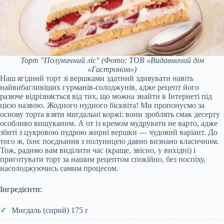
Торт "Полуничний ліс"
(Фото: ТОВ «Видавничий дім
«Гастроном»)
Наш ягідний торт зі вершками здатний здивувати навіть
найвибагливіших гурманів-солоджунів, адже рецепт його
разюче відрізняється від тих, що можна знайти в Інтернеті під
цією назвою. Жодного нудного бісквіта! Ми пропонуємо за
основу торта взяти мигдальні коржі: вони зроблять смак десерту
особливо вишуканим. А от із кремом мудрувати не варто, адже
збиті з цукровою пудрою жирні вершки — чудовий варіант. До
того ж, їхнє поєднання з полуницею давно визнано класичним.
Тож, радимо вам виділити час (краще, звісно, у вихідні) і
приготувати торт за нашим рецептом спокійно, без поспіху,
насолоджуючись самим процесом.
Інгредієнти:
Мигдаль (сирий) 175 г