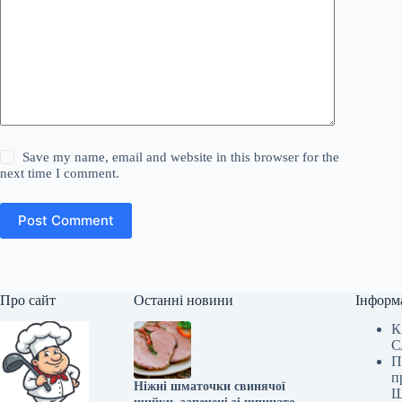
Save my name, email and website in this browser for the
next time I comment.
Post Comment
Про сайт
Останні новини
Інформ
К
С
П
п
Ніжні шматочки свинячої
Ш