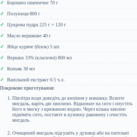
Борошно пшеничне 70 г
Полуниця 800 г
Цукрова пудра 225 г + 120 г
Масло вершкове 40 г
Яйце куряче (білок) 5 шт.
Вершки 33% (класичні) 800 мл
Коньяк 30 мл
Ванільний екстракт 0.5 ч.л.
Покрокове приготування:
Півлітра води доведіть до кипіння у ковшику. Всипте
мигдаль, варіть дві хвилини. Відкиньте на сито і опустіть
його в миску з крижаною водою. Через кілька хвилин
підніміть сито, поставте в кухонну раковину і очистіть
мигдаль.
Очищений мигдаль підсушіть у духовці або на пательні