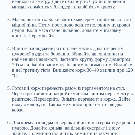
великого діаметру. Дайте охолонути. Сухий очищений
мигдаль помістіть у блендер і подрібніть у крихту.
Масло розтопіть. Білки збийте міксером з дрібкою солі до
міцної піни. Потім поступово всипте половину цукрової
пудри. Коли маса стане щільною, додайте мигдальну
крихту. Перемішайте.
Влийте охолоджене розтоплене масло, додайте решту
цукрової пудри та борошно. Збивайте дві хвилини на
найменшій швидкості. Застеліть круглу форму діаметром
20 см силіконізованим кулінарним пергаментом. Вилийте
в неї третину тіста. Випікайте корж 30–40 хвилин при 120
°C.
Готовий корж перенесіть разом із пергаментом на стіл.
Через три хвилини накрийте чистим листом пергаменту та
решіткою. Переверніть. Зніміть пергамент з коржа. Дайте
йому охолонути. Таким же чином приготуйте ще два
коржі.
Для крему охолоджені вершки збийте міксером з цукровою
пудрою. Додайте коньяк, ванільний екстракт і знову
збийте. Полуницю почистіть, вимийте та обсушіть.