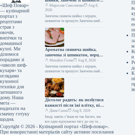
шийки, запечені зі шпинатом,
П
«Шеф Повар»
перцем та прошуто:
Мирослав Самсоненко
Aug 8,
в
2026
— кулінарний
поживний рецепт з фото
к
портал з
Запечена свиняча шийка з перцем,
н
шпинатом та прошуто Запечена шийка
рецептами
е
з перцем, шпинатом та прошуто
страв з
п
Запечена свиняча шийка з перцем,…
овочів,
П
випічки та
л
домашньої
м
кухні. Ми
Ароматна свиняча шийка,
К
ділимося
запечена зі шпинатом, перцем
и
порадами зі
та прошутто: рецепт від
Михайло Голик
Aug 8, 2026
Р
«школи шеф-
Шефа
Запечена свиняча шийка з перцем,
д
кухаря» та
шпинатом та прошуто Запечена шийка
К
оглядами
з перцем, шпинатом та прошуто
н
кухонної
Запечена свиняча шийка з перцем,…
п
техніки для
ів
затишного
дому. Наша
Дієтолог радить: як позбутися
мета —
важкості після їжі влітку, від
надихати на
яких продуктів варто
Діана Сахно
Aug 8, 2026
смачну готуку
відмовитись
Іноді, навіть з’ївши не так багато, ми
щодня.
все одно відчуваємо тягу до сну та
Copyright © 2026 - Кулінарний портал «Шеф-повар».
абсолютне небажання щось робити
після їжі.…
При використанні матеріалів сайту активне посилання