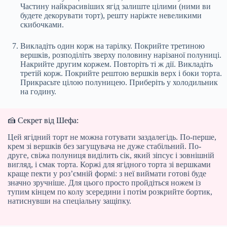
Частину найкрасивіших ягід залиште цілими (ними ви
будете декорувати торт), решту наріжте невеликими
скибочками.
Викладіть один корж на тарілку. Покрийте третиною
вершків, розподіліть зверху половину нарізаної полуниці.
Накрийте другим коржем. Повторіть ті ж дії. Викладіть
третій корж. Покрийте рештою вершків верх і боки торта.
Прикрасьте цілою полуницею. Приберіть у холодильник
на годину.
🍰 Секрет від Шефа:
Цей ягідний торт не можна готувати заздалегідь. По-перше,
крем зі вершків без загущувача не дуже стабільний. По-
друге, свіжа полуниця виділить сік, який зіпсує і зовнішній
вигляд, і смак торта. Коржі для ягідного торта зі вершками
краще пекти у роз’ємній формі: з неї виймати готові буде
значно зручніше. Для цього просто пройдіться ножем із
тупим кінцем по колу зсередини і потім розкрийте бортик,
натиснувши на спеціальну защіпку.