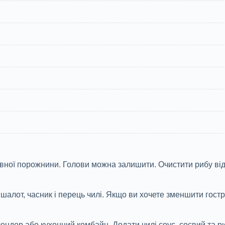
ревної порожнини. Голови можна залишити. Очистити рибу ві
шалот, часник і перець чилі. Якщо ви хочете зменшити гостр
ендер або кухонний комбайн. Додати чилі соус, соєвий та риб