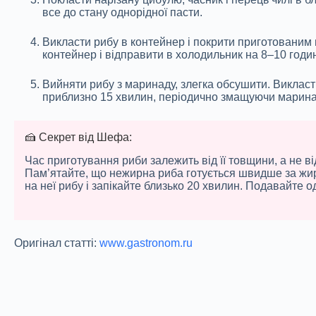
все до стану однорідної пасти.
Викласти рибу в контейнер і покрити приготованим 
контейнер і відправити в холодильник на 8–10 год
Вийняти рибу з маринаду, злегка обсушити. Викласти
приблизно 15 хвилин, періодично змащуючи марин
🍰 Секрет від Шефа:
Час приготування риби залежить від її товщини, а не 
Пам’ятайте, що нежирна риба готується швидше за жирну
на неї рибу і запікайте близько 20 хвилин. Подавайте 
Оригінал статті:
www.gastronom.ru