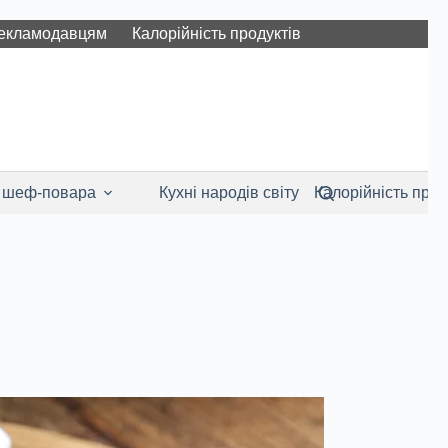
екламодавцям
Калорійність продуктів
 шеф-повара
Кухні народів світу
Калорійність прод