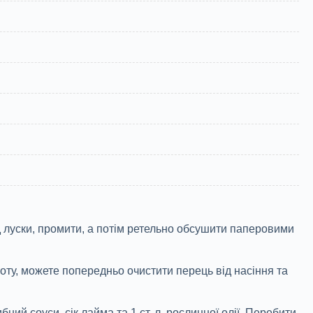
д луски, промити, а потім ретельно обсушити паперовими
оту, можете попередньо очистити перець від насіння та
ний соуси, сік лайма та 1 ст. л. рослинної олії. Перебити