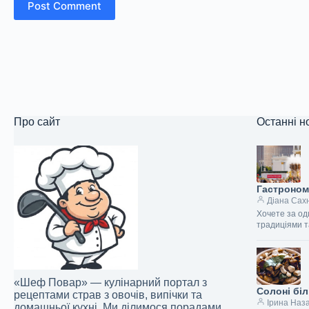
Post Comment
Про сайт
Останні н
Гастрономі
Діана Сах
Хочете за од
традиціями т
«Шеф Повар» — кулінарний портал з
Солоні біл
рецептами страв з овочів, випічки та
Ірина Наз
домашньої кухні. Ми ділимося порадами