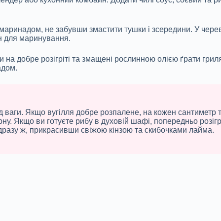
маринадом, не забувши змастити тушки і зсередини. У черев
ин для маринування.
 на добре розігріті та змащені рослинною олією ґрати гриля
адом.
від ваги. Якщо вугілля добре розпалене, на кожен сантиметр
. Якщо ви готуєте рибу в духовій шафі, попередньо розігрій
одразу ж, прикрасивши свіжою кінзою та скибочками лайма.