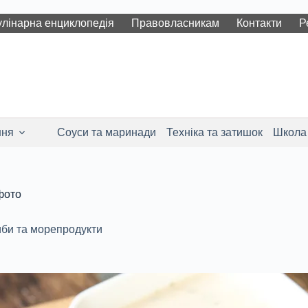
лінарна енциклопедія
Правовласникам
Контакти
Р
ння
Соуси та маринади
Техніка та затишок
Школа
фото
иби та морепродукти