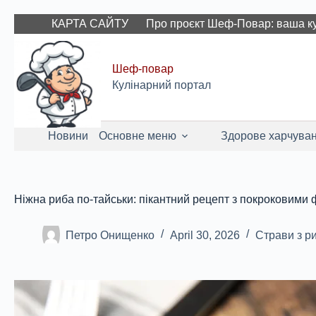
Skip
КАРТА САЙТУ
Про проєкт Шеф-Повар: ваша ку
to
content
Шеф-повар
Кулінарний портал
Новини
Основне меню
Здорове харчува
Ніжна риба по-тайськи: пікантний рецепт з покроковими 
Петро Онищенко
April 30, 2026
Страви з р