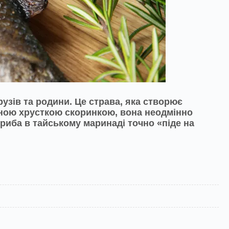
рузів та родини. Це страва, яка створює
яною хрусткою скоринкою, вона неодмінно
 риба в тайському маринаді точно «піде на