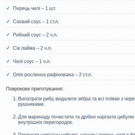
Перець чилі – 1 шт.
Соєвий соус – 1 ст.л.
Рибний соус – 2 ч.л.
Сік лайма – 2 ч.л.
Чилі соус – 1 ч.л.
Олія рослинна рафінована – 2 ст.л.
Покрокове приготування:
Випатрати рибу, видалити зябра та всі плівки з че
рушниками.
Для маринаду почистити та дрібно нарізати цибулю 
внутрішніх перегородок.
Покласти нарізану цибулю, часник і перець чилі в бл