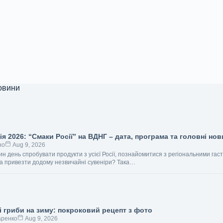
овини
я 2026: “Смаки Росії” на ВДНГ – дата, програма та головні но
но
Aug 9, 2026
ин день спробувати продукти з усієї Росії, познайомитися з регіональними га
а привезти додому незвичайні сувеніри? Така…
і гриби на зиму: покроковий рецепт з фото
аренко
Aug 9, 2026