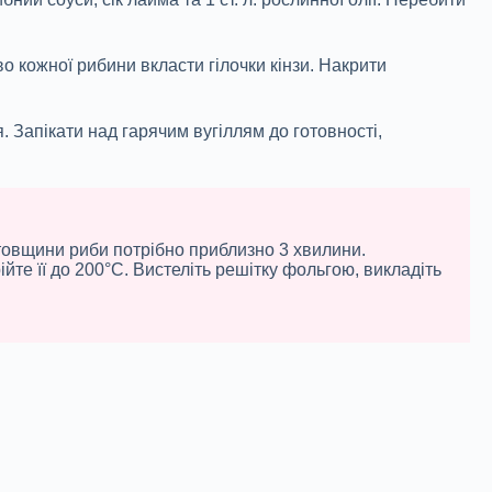
о кожної рибини вкласти гілочки кінзи. Накрити
. Запікати над гарячим вугіллям до готовності,
 товщини риби потрібно приблизно 3 хвилини.
те її до 200°С. Вистеліть решітку фольгою, викладіть