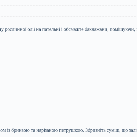
у рослинної олії на пательні і обсмажте баклажани, помішуючи, 
ом із бринзою та нарізаною петрушкою. Збризніть суміш, що зал