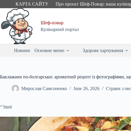
Skip
КАРТА САЙТУ
Про проєкт Шеф-Повар: ваша куліна
to
content
Шеф-повар
Кулінарний портал
Новини
Основне меню
Здорове харчування
Баклажани по-болгарськи: ароматний рецепт із фотографіями, щ
Мирослав Самсоненко
June 26, 2026
Страви з ов
“`html