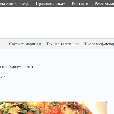
рна енциклопедія
Правовласникам
Контакти
Рекламода
Соуси та маринади
Техніка та затишок
Школа шеф-пова
о пробуджує апетит
очів