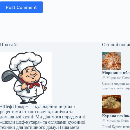
Post Comment
Про сайт
Останні нови
Морквяно-яблу
Мирослав Самс
Салат з моркви та
здаються неймові
«Шеф Повар» — кулінарний портал з
рецептами страв з овочів, випічки та
Куряча печінк
домашньої кухні. Ми ділимося порадами зі
Михайло Голик
«школи шеф-кухаря» та оглядами кухонної
техніки для затишного дому. Наша мета —
“`html Куряча печ