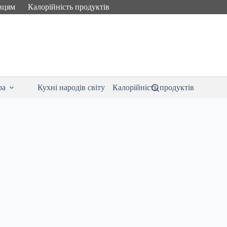
вцям
Калорійність продуктів
ра
Кухні народів світу
Калорійність продуктів