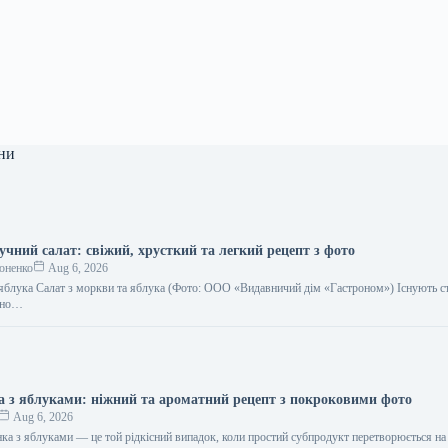
ни
чний салат: свіжий, хрусткий та легкий рецепт з фото
оненко
Aug 6, 2026
 яблука Салат з моркви та яблука (Фото: ООО «Видавничий дім «Гастроном») Існують ст
рно…
а з яблуками: ніжний та ароматний рецепт з покроковими фото
Aug 6, 2026
інка з яблуками — це той рідкісний випадок, коли простий субпродукт перетворюється на