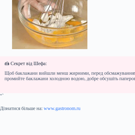
🍰 Секрет від Шефа:
Щоб баклажани вийшли менш жирними, перед обсмажуванням нар
промийте баклажани холодною водою, добре обсушіть паперов
“`
Дізнатися більше на:
www.gastronom.ru