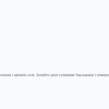
молоком і щіпкою солі. Залийте цією сумішшю баклажани і поверн