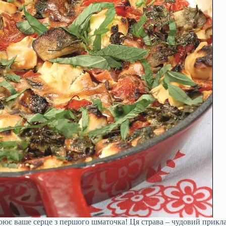
ює ваше серце з першого шматочка! Ця страва – чудовий приклад 