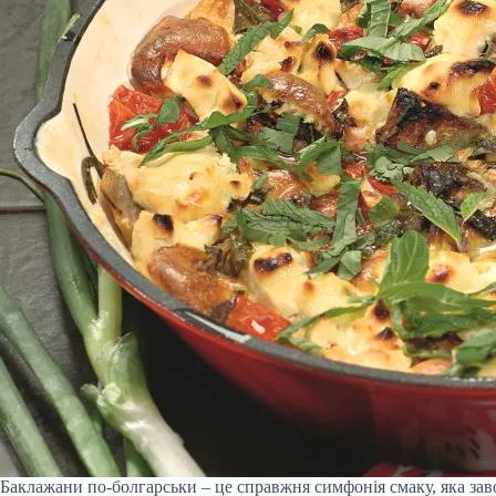
Баклажани по-болгарськи – це справжня симфонія смаку, яка заво