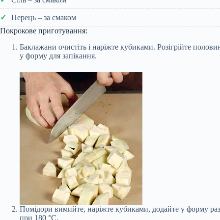
Перець – за смаком
Покрокове приготування:
Баклажани очистіть і наріжте кубиками. Розігрійте половин
у форму для запікання.
Помідори вимийте, наріжте кубиками, додайте у форму раз
при 180 °С.