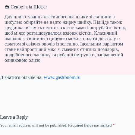
🍰 Секрет від Шефа:
Для приготування класичного шашлику зі свинини з
цибулею обирайте не надто жирну шийку. Підійде також
грудинка: візьміть шматок з кісточками і розрубайте їх так,
щоб м’ясо розташовувалося вздовж кістки. Класичний
шашлик зі свинини з цибулею можна подати до столу із
салатом зі свіжих овочів із зеленню. Ідеальним варіантом
стане найпростіший мікс зі смачних стиглих помідорів,
подрібненого часнику та рубаної петрушки, заправлений
оливковою олією.
Дізнатися більше на:
www.gastronom.ru
Leave a Reply
Your email address will not be published.
Required fields are marked
*