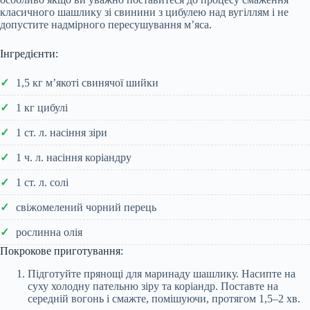
класичного шашлику зі свинини з цибулею над вугіллям і не
допустите надмірного пересушування м’яса.
Інгредієнти:
1,5 кг м’якоті свинячої шийки
1 кг цибулі
1 ст. л. насіння зіри
1 ч. л. насіння коріандру
1 ст. л. солі
свіжомелений чорний перець
рослинна олія
Покрокове приготування:
Підготуйте прянощі для маринаду шашлику. Насипте на
суху холодну пательню зіру та коріандр. Поставте на
середній вогонь і смажте, помішуючи, протягом 1,5–2 хв.