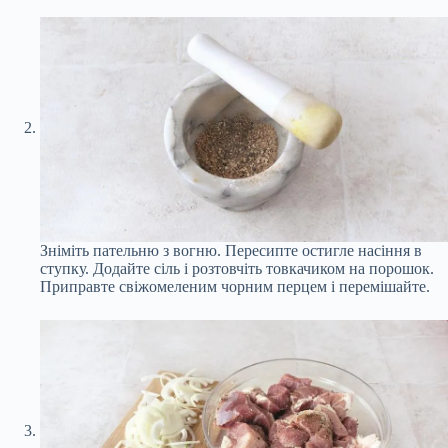
Зніміть пательню з вогню. Пересипте остигле насіння в
ступку. Додайте сіль і розтовчіть товкачиком на порошок.
Приправте свіжомеленим чорним перцем і перемішайте.