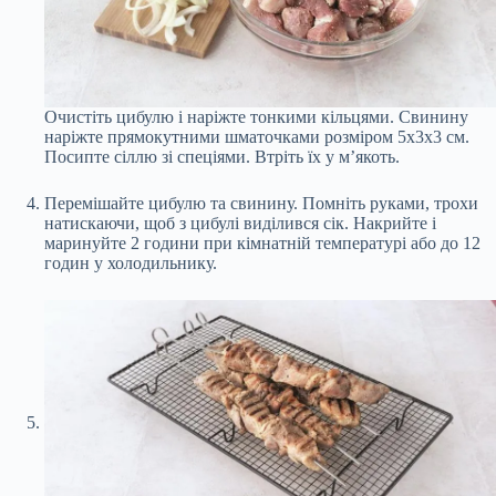
Очистіть цибулю і наріжте тонкими кільцями. Свинину
наріжте прямокутними шматочками розміром 5х3х3 см.
Посипте сіллю зі спеціями. Втріть їх у м’якоть.
Перемішайте цибулю та свинину. Помніть руками, трохи
натискаючи, щоб з цибулі виділився сік. Накрийте і
маринуйте 2 години при кімнатній температурі або до 12
годин у холодильнику.