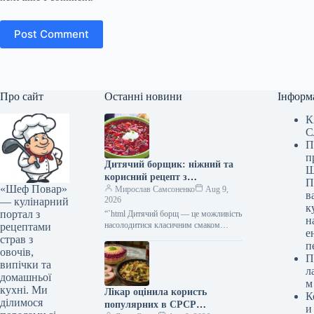
Post Comment
Про сайт
Останні новини
Інформ
К
С
П
п
Дитячий борщик: ніжний та
Ш
корисний рецепт з
П
«Шеф Повар»
покроковими фото
Мирослав Самсоненко
Aug 9,
в
2026
— кулінарний
к
портал з
“`html Дитячий борщ — це можливість
н
насолодитися класичним смаком
рецептами
е
улюбленої страви, але без подразників
страв з
п
для чутливого шлунка. Ми
овочів,
П
прибираємо гострі…
випічки та
л
домашньої
м
кухні. Ми
Лікар оцінила користь
К
ділимося
популярних в СРСР
и