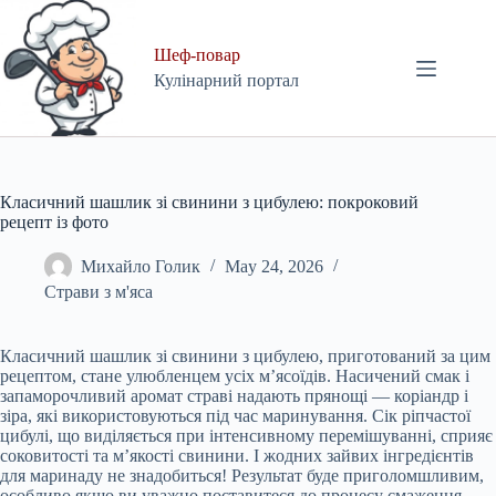
Skip
to
content
Шеф-повар
Кулінарний портал
Класичний шашлик зі свинини з цибулею: покроковий
рецепт із фото
Михайло Голик
May 24, 2026
Страви з м'яса
Класичний шашлик зі свинини з цибулею, приготований за цим
рецептом, стане улюбленцем усіх м’ясоїдів. Насичений смак і
запаморочливий аромат страві надають прянощі — коріандр і
зіра, які використовуються під час маринування. Сік ріпчастої
цибулі, що виділяється при інтенсивному перемішуванні, сприяє
соковитості та м’якості свинини. І жодних зайвих інгредієнтів
для маринаду не знадобиться! Результат буде приголомшливим,
особливо якщо ви уважно поставитеся до процесу смаження