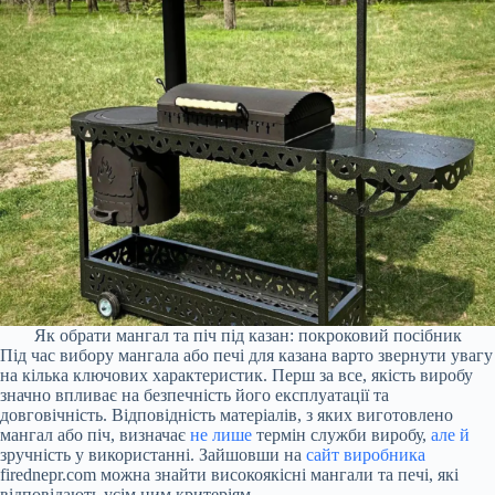
Як обрати мангал та піч під казан: покроковий посібник
Під час вибору мангала або печі для казана варто звернути увагу
на кілька ключових характеристик. Перш за все, якість виробу
значно впливає на безпечність його експлуатації та
довговічність. Відповідність матеріалів, з яких виготовлено
мангал або піч, визначає
не лише
термін служби виробу,
але й
зручність у використанні. Зайшовши на
сайт виробника
firednepr.com можна знайти високоякісні мангали та печі, які
відповідають усім цим критеріям.