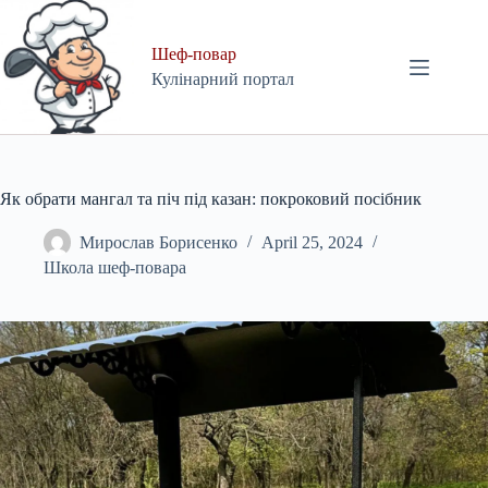
Skip
to
content
Шеф-повар
Кулінарний портал
Як обрати мангал та піч під казан: покроковий посібник
Мирослав Борисенко
April 25, 2024
Школа шеф-повара