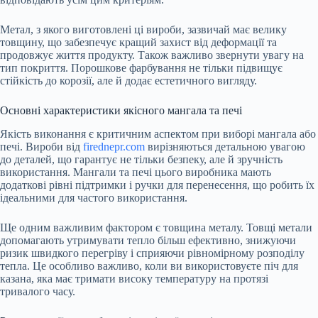
Метал, з якого виготовлені ці вироби, зазвичай має велику
товщину, що забезпечує кращий захист від деформації та
продовжує життя продукту. Також важливо звернути увагу на
тип покриття. Порошкове фарбування не тільки підвищує
стійкість до корозії, але й додає естетичного вигляду.
Основні характеристики якісного мангала та печі
Якість виконання є критичним аспектом при виборі мангала або
печі. Вироби від
firednepr.com
вирізняються детальною увагою
до деталей, що гарантує не тільки безпеку, але й зручність
використання. Мангали та печі цього виробника мають
додаткові рівні підтримки і ручки для перенесення, що робить їх
ідеальними для частого використання.
Ще одним важливим фактором є товщина металу. Товщі метали
допомагають утримувати тепло більш ефективно, знижуючи
ризик швидкого перегріву і сприяючи рівномірному розподілу
тепла. Це особливо важливо, коли ви використовуєте піч для
казана, яка має тримати високу температуру на протязі
тривалого часу.