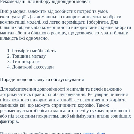
Рекомендації для вибору відповідної моделі
Вибір моделі залежить від особистих потреб та умов
експлуатації. Для домашнього використання можна обрати
компактніші моделі, які легко переміщати і зберігати. Для
більших зібрань або комерційного використання краще вибрати
мангал або піч більшого розміру, що дозволяє готувати більшу
кількість їжі одночасно.
Розмір та мобільність
Товщина металу
Тип покриття
Додаткові аксесуари
Поради щодо догляду та обслуговування
Для забезпечення довговічності мангалів та печей важливо
дотримуватись правил їх обслуговування. Регулярне чищення
після кожного використання запобігає накопиченню жирів та
залишків їжі, що можуть спричинити корозію. Також
рекомендується зберігати мангали та печі у сухому приміщенні
або під захисним покриттям, щоб мінімізувати вплив зовнішніх
факторів.
Візит на сайт виробника допоможе вам
детальніше