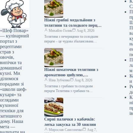
К
С
П
п
Ніжні грибні медальйони з
Ш
телятини та солодкого перцю:
П
«Шеф Повар»
покроковий рецепт із фото
Михайло Голик
Aug 8, 2026
в
— кулінарний
Телятина з печерицями та солодким
к
портал з
перцем – це чудова збалансована
н
рецептами
страва, гідна святкового столу. Щоб
е
м’ясо приготувалося швидко,
страв з
п
залишаючись м’яким…
овочів,
П
випічки та
л
домашньої
Ніжні шматочки телятини з
м
кухні. Ми
ароматною цибулею,
К
ділимося
соковитими грибами та
Ніна Зубченко
Aug 8, 2026
и
порадами зі
солодким болгарським
Телятина з грибами та солодким
Р
«школи шеф-
перцем: швидкий рецепт за
перцем Телятина з грибами та
д
кухаря» та
солодким перцем (Фото: gastronom.ru)
279 ккал
К
оглядами
Телятина з печерицями та болгарським
н
кухонної
перцем…
п
техніки для
ів
затишного
Сирні палички з кабачків:
дому. Наша
легка закуска за 30 хвилин
мета —
Мирослав Самсоненко
Aug 7,
надихати на