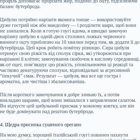
профіль допомагає прорізати жир, подібно до оцту, підсилюючи
баланс бутерброда.
Цибулю потрібно нарізати якомога тонше — використовуйте
дуже гострий ніж або мандоліну — і розділити шари, щоб вони
не злипалися. Коли я готую гоугі вдома, я швидко замочую
нарізану цибулю в одній-двох столових ложках червоного
винного оцту приблизно на 10 хвилин перед тим, як додати її до
бутерброда. Цей крок робить помітну різницю. Сира цибуля
отримує свою різкість від сполук сірки, які утворюються при
нарізанні її клітин; замочування скибочок в кислому середовищі,
як-от оцет, пом’якшує цю різкість, уповільнюючи ці реакції та
частково денатуруючи сполуки, відповідальні за агресивний
“пекучий” смак. Результат — цибуля, яка все ще гостра і
ароматна, але чистіша і збалансованіша.
Після короткого замочування я добре зливаю їх, а потім
викладаю шарами, щоб вони змішалися з заправленим салатом.
Ви відчуєте цей цибульний присмак у кожному ковтку, але він
не буде домінувати над рештою бутерброда.
4. Щедра присипка сушеного орегано
На мою думку, хороший італійський гоугі повинен пахнути