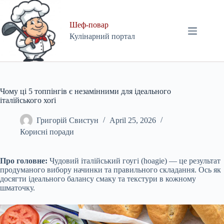
Skip
to
content
Шеф-повар
Кулінарний портал
Чому ці 5 топпінгів є незамінними для ідеального
італійського хоґі
Григорій Свистун
April 25, 2026
Корисні поради
Про головне:
Чудовий італійський гоугі (hoagie) — це результат
продуманого вибору начинки та правильного складання. Ось як
досягти ідеального балансу смаку та текстури в кожному
шматочку.