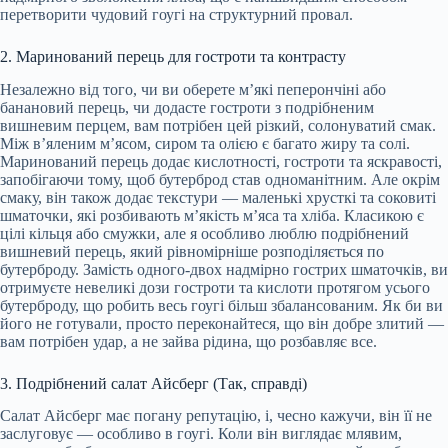
перетворити чудовий гоугі на структурний провал.
2. Маринований перець для гостроти та контрасту
Незалежно від того, чи ви оберете м’які пеперончіні або
банановий перець, чи додасте гостроти з подрібненим
вишневим перцем, вам потрібен цей різкий, солонуватий смак.
Між в’яленим м’ясом, сиром та олією є багато жиру та солі.
Маринований перець додає кислотності, гостроти та яскравості,
запобігаючи тому, щоб бутерброд став одноманітним. Але окрім
смаку, він також додає текстури — маленькі хрусткі та соковиті
шматочки, які розбивають м’якість м’яса та хліба. Класикою є
цілі кільця або смужки, але я особливо люблю подрібнений
вишневий перець, який рівномірніше розподіляється по
бутерброду. Замість одного-двох надмірно гострих шматочків, ви
отримуєте невеликі дози гостроти та кислоти протягом усього
бутерброду, що робить весь гоугі більш збалансованим. Як би ви
його не готували, просто переконайтеся, що він добре злитий —
вам потрібен удар, а не зайва рідина, що розбавляє все.
3. Подрібнений салат Айсберг (Так, справді)
Салат Айсберг має погану репутацію, і, чесно кажучи, він її не
заслуговує — особливо в гоугі. Коли він виглядає млявим,