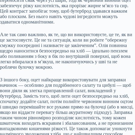
переносити смак через усі шари, тоді як червоний винний оцет
забезпечує різку кислотність, яка прорізає жирне м’ясо та сир.
Цей контраст запобігає тому, щоб бутерброд здавався важким
або плоским. Без нього навіть чудові інгредієнти можуть
здаватися одноманітними.
Але так само важливо, як те, що ви використовуєте, це те, як ви
це застосовуєте. Це не та ситуація, коли ви робите “обережну
смужку посередині і називаєте це закінченим”. Олія повинна
щедро наноситися безпосередньо на хліб — ідеально пензлем
або поливанням з боку в бік по внутрішній поверхні, щоб вона
легко вбиралася в м’якуш, не накопичуючись у шві та не
роблячи булочку мокрою.
З іншого боку, оцет найкраще використовувати для заправки
начинок — особливо для подрібненого салату та цибулі — щоб
вони діяли як злегка приправлений салат, викладений у
бутерброд. Замість того, щоб лити оцет безпосередньо на хліб,
спочатку додайте салат, потім полийте червоним винним оцтом
і швидко перемішайте все руками прямо на булочці (або в мисці,
якщо ви віддаєте перевагу більш акуратному підходу). Заправка
таким чином рівномірно розподіляє кислотність, тому кожен
шматочок виходить яскравим і збалансованим, а не пронизаним
випадковими кишенями різкості. Це також допомагає уникнути
надмірного зволоження хліба, що є найшвидшим способом