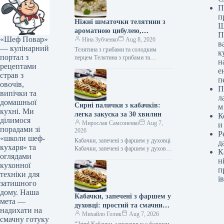
П
п
Ніжні шматочки телятини з
Ш
ароматною цибулею,
П
«Шеф Повар»
соковитими грибами та
Ніна Зубченко
Aug 8, 2026
в
— кулінарний
солодким болгарським
Телятина з грибами та солодким
к
портал з
перцем: швидкий рецепт за
перцем Телятина з грибами та
н
рецептами
солодким перцем (Фото: gastronom.ru)
279 ккал
е
Телятина з печерицями та болгарським
страв з
п
перцем…
овочів,
П
випічки та
л
домашньої
Сирні палички з кабачків:
м
кухні. Ми
легка закуска за 30 хвилин
К
ділимося
Мирослав Самсоненко
Aug 7,
и
порадами зі
2026
Р
«школи шеф-
Кабачки, запечені з фаршем у духовці
д
кухаря» та
Кабачки, запечені з фаршем у духовці
К
оглядами
(Фото: ООО «Издательский дом
н
кухонної
«Гастроном») Кабачки, запечені з…
п
техніки для
ів
затишного
дому. Наша
Кабачки, запечені з фаршем у
мета —
духовці: простий та смачний
надихати на
рецепт
Михайло Голик
Aug 7, 2026
смачну готуку