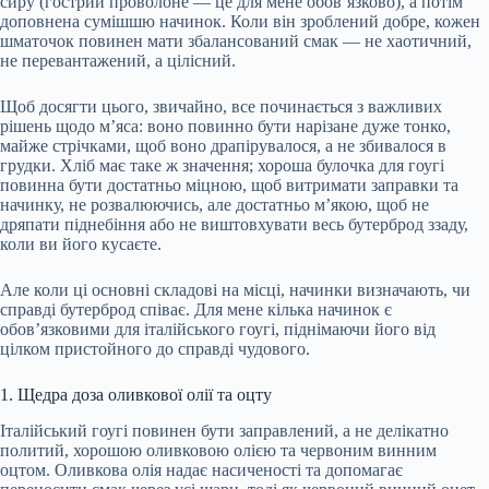
сиру (гострий проволоне — це для мене обов’язково), а потім
доповнена сумішшю начинок. Коли він зроблений добре, кожен
шматочок повинен мати збалансований смак — не хаотичний,
не перевантажений, а цілісний.
Щоб досягти цього, звичайно, все починається з важливих
рішень щодо м’яса: воно повинно бути нарізане дуже тонко,
майже стрічками, щоб воно драпірувалося, а не збивалося в
грудки. Хліб має таке ж значення; хороша булочка для гоугі
повинна бути достатньо міцною, щоб витримати заправки та
начинку, не розвалюючись, але достатньо м’якою, щоб не
дряпати піднебіння або не виштовхувати весь бутерброд ззаду,
коли ви його кусаєте.
Але коли ці основні складові на місці, начинки визначають, чи
справді бутерброд співає. Для мене кілька начинок є
обов’язковими для італійського гоугі, піднімаючи його від
цілком пристойного до справді чудового.
1. Щедра доза оливкової олії та оцту
Італійський гоугі повинен бути заправлений, а не делікатно
политий, хорошою оливковою олією та червоним винним
оцтом. Оливкова олія надає насиченості та допомагає