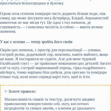
просочаться безпосередньо в булочку.
Однак поза сезоном помідори часто додають більше води, ніж
смаку, що може зіпсувати весь бутерброд. Блідий, борошнистий
шматочок не має місця тут. Це одна з тих начинок, де
стриманість — і невелика чесність із собою — мають велике
значення.
У вас є основи — тепер зробіть його своїм
Окрім цих начинок, є простір для персоналізації — оливки,
гострий реліш, додатковий сир, можливо, навіть майонез, якщо
це ваше. Я постараюся не судити. Але для мене чудовий
італійський гоугі — це правильне виконання цих деталей: багато
олії та оцту, гострий маринований перець, гірка подрібненого
айсберга, тонко нарізана біла цибуля, доза орегано та помідори
тільки тоді, коли вони справді варті того, щоб їх їсти.
✨ Золоте правило:
Збалансованість смаків та текстур, досягнута завдяки
правильному використанню олії, оцту, кислотних
інгредієнтів та свіжих овочів, є ключем до ідеального