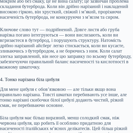
мокрим або без смаку, це не вина салату; це зазвичай проблема
складання бутерброда. Коли він дрібно нарізаний і накладений
високою гіркою, він хрусткий, свіжий і м’який, прорізаючи
насиченість бутерброда, не конкуруючи з м’ясом та сиром.
Ключове слово тут — подрібнений. Довге листя або груба
нарізка погано інтегруються — вони вислизають, коли ви
вгризаєтеся в бутерброд, і порушують структуру. Натомість
дрібно нарізаний айсберг легко стискається, коли ви кусаєте,
зливаючись з бутербродом, а не борючись з ним. Коли салат
злегка заправлений, він несе цю заправку по всьому бутерброду,
забезпечуючи правильний баланс насиченості та кислотності в
кожному шматочку.
4. Тонко нарізана біла цибуля
Для мене цибуля є обов’язковою — але тільки якщо вона
правильно нарізана. Товсті шматки перебивають усе інше, але
тонко нарізані скибочки білої цибулі додають чистий, різкий
смак, не перебиваючи основне.
Біла цибуля має більш виразний, менш солодкий смак, ніж
червона цибуля, що робить її особливо придатною для
насиченості італійських м’ясних делікатесів. Цей більш різкий