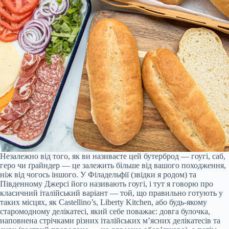
Незалежно від того, як ви називаєте цей бутерброд — гоугі, саб,
геро чи ґрайндер — це залежить більше від вашого походження,
ніж від чогось іншого. У Філадельфії (звідки я родом) та
Південному Джерсі його називають гоугі, і тут я говорю про
класичний італійський варіант — той, що правильно готують у
таких місцях, як Castellino’s, Liberty Kitchen, або будь-якому
старомодному делікатесі, який себе поважає: довга булочка,
наповнена стрічками різних італійських м’ясних делікатесів та