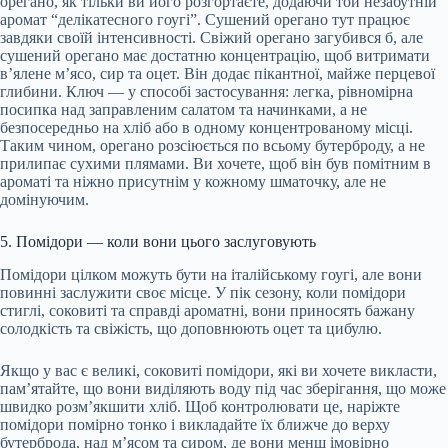
орегано, як тільки ви його розгортаєте, додаючи той незабутній
аромат “делікатесного гоугі”. Сушений орегано тут працює
завдяки своїй інтенсивності. Свіжий орегано загубився б, але
сушений орегано має достатню концентрацію, щоб витримати
в’ялене м’ясо, сир та оцет. Він додає пікантної, майже перцевої
глибини. Ключ — у способі застосування: легка, рівномірна
посипка над заправленим салатом та начинками, а не
безпосередньо на хліб або в одному концентрованому місці.
Таким чином, орегано розсіюється по всьому бутерброду, а не
прилипає сухими плямами. Ви хочете, щоб він був помітним в
ароматі та ніжно присутнім у кожному шматочку, але не
домінуючим.
5. Помідори — коли вони цього заслуговують
Помідори цілком можуть бути на італійському гоугі, але вони
повинні заслужити своє місце. У пік сезону, коли помідори
стиглі, соковиті та справді ароматні, вони приносять бажану
солодкість та свіжість, що доповнюють оцет та цибулю.
Якщо у вас є великі, соковиті помідори, які ви хочете викласти,
пам’ятайте, що вони виділяють воду під час зберігання, що може
швидко розм’якшити хліб. Щоб контролювати це, наріжте
помідори помірно тонко і викладайте їх ближче до верху
бутерброда, над м’ясом та сиром, де вони менш імовірно