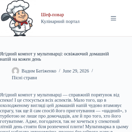
Skip
to
content
Шеф-повар
Кулінарний портал
Ягідний компот у мультиварці: освіжаючий домашній
напій на кожен день
Вадим Батіженко
June 29, 2026
Пісні страви
Ягідний компот у мультиварці — справжній порятунок від
спеки! І це стосується всіх аспектів. Мало того, що в
охолодженому вигляді цей домашній напій чудово втамовує
спрагу, так ще й сам спосіб його приготування — «щадний», з
турботою не лише про домочадців, але й про того, хто його
готуватиме. Адже, погодьтеся, так не хочеться у спекотний
літній день стояти біля розпеченої плити! Мультиварка в цьому
сенсі набагато автономніша, працює без зайвого жару в