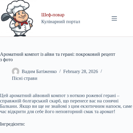
Skip
to
content
Шеф-повар
Кулінарний портал
Ароматний компот із айви та герані: покроковий рецепт
з фото
Вадим Батіженко
February 28, 2026
Пісні страви
Цей ароматний айвовий компот з ноткою рожевої герані –
справжній болгарський скарб, що перенесе вас на сонячні
Балкани. Якщо ви ще не знайомі з цим екзотичним напоєм, саме
час відкрити для себе його неповторний смак та аромат!
Інгредієнти: