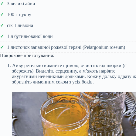
3 великі айви
100 г цукру
сік 1 лимона
1 л бутильованої води
1 листочок запашної рожевої герані (Pelargonium roseum)
Покрокове приготування:
Айву ретельно вимийте щіткою, очистіть від шкірки (її
збережіть). Видаліть серцевину, а м’якоть наріжте
акуратними невеликими дольками. Кожну дольку одразу ж
збризніть лимонним соком з усіх боків.