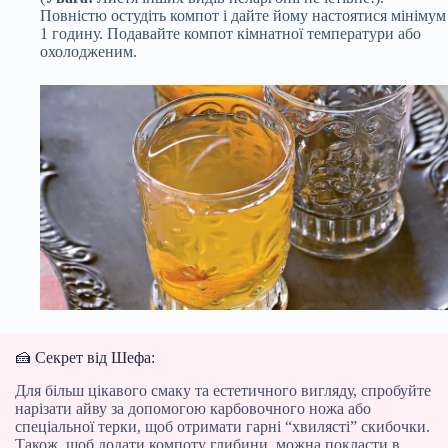
Повністю остудіть компот і дайте йому настоятися мінімум
1 годину. Подавайте компот кімнатної температури або
охолодженим.
🍰 Секрет від Шефа:
Для більш цікавого смаку та естетичного вигляду, спробуйте
нарізати айву за допомогою карбовочного ножа або
спеціальної терки, щоб отримати гарні “хвилясті” скибочки.
Також, щоб додати компоту глибини, можна покласти в