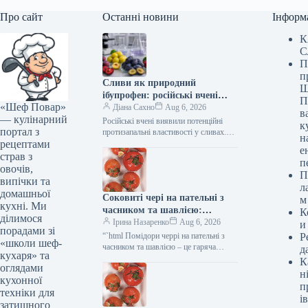
Про сайт
Останні новини
Інформ
К
С
П
п
Сливи як природний
Ш
ібупрофен: російські вчені
П
«Шеф Повар»
відкрили протизапальні
Діана Сахно
Aug 6, 2026
в
— кулінарний
властивості фрукта
Російські вчені виявили потенційні
к
портал з
протизапальні властивості у сливах.
н
рецептами
Природний ібупрофен — російські
е
вчені виявили протизапальні
страв з
п
властивості слив (Фото: Згенеровано
овочів,
П
ШІ)…
випічки та
л
домашньої
Соковиті чері на пательні з
м
кухні. Ми
часником та шавлією:
К
ділимося
фоторецепт смаколику на 286
Ірина Назаренко
Aug 6, 2026
и
порадами зі
ккал
“`html Помідори черрі на пательні з
Р
«школи шеф-
часником та шавлією – це гаряча
д
кухаря» та
закуска в середземноморському стилі,
К
оглядами
яка чудово доповнить м’ясо…
н
кухонної
п
техніки для
ів
затишного