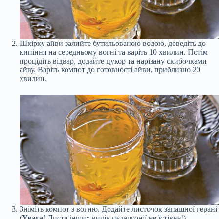
Шкірку айви залийте бутильованою водою, доведіть до
кипіння на середньому вогні та варіть 10 хвилин. Потім
процідіть відвар, додайте цукор та нарізану скибочками
айву. Варіть компот до готовності айви, приблизно 20
хвилин.
Зніміть компот з вогню. Додайте листочок запашної герані
(
Увага!
Листя інших видів пеларгонії не їстівне!).