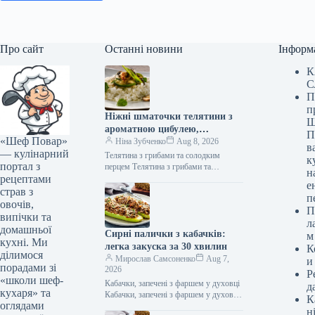
Про сайт
Останні новини
Інформ
К
С
П
п
Ніжні шматочки телятини з
Ш
ароматною цибулею,
П
«Шеф Повар»
соковитими грибами та
Ніна Зубченко
Aug 8, 2026
в
— кулінарний
солодким болгарським
Телятина з грибами та солодким
к
портал з
перцем: швидкий рецепт за
перцем Телятина з грибами та
н
рецептами
солодким перцем (Фото: gastronom.ru)
279 ккал
е
Телятина з печерицями та болгарським
страв з
п
перцем…
овочів,
П
випічки та
л
домашньої
Сирні палички з кабачків:
м
кухні. Ми
легка закуска за 30 хвилин
К
ділимося
Мирослав Самсоненко
Aug 7,
и
порадами зі
2026
Р
«школи шеф-
Кабачки, запечені з фаршем у духовці
д
кухаря» та
Кабачки, запечені з фаршем у духовці
К
оглядами
(Фото: ООО «Издательский дом
н