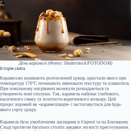
День карамелі
(Фото: Shutterstock/FOTODOM)
Історія свята
Карамеллю називають розтоплений цукор, кристали якого при
температурі 170°C починають змінювати текстуру та плавитися.
При повільному нагріванні молекули розпадаються та
утворюють нові сполуки. Так, карамель набуває глибокого,
насиченого смаку та золотисто-коричневого кольору. Цей
процес відомий як «карамелізація» і застосовується для будь-
якого сорту цукру.
Карамель була улюбленими ласощами в Європі та на Близькому
Сході протягом багатьох століть завдяки легкості приготування.