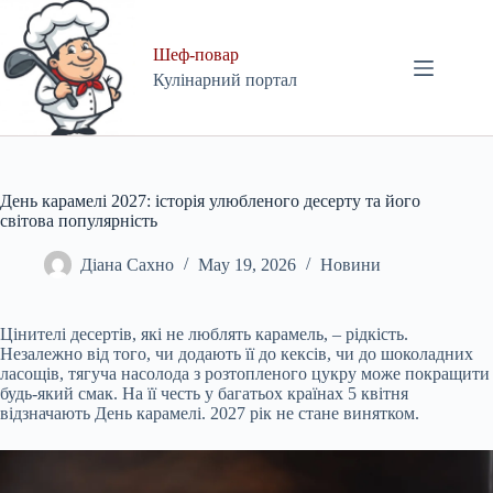
Skip
to
content
Шеф-повар
Кулінарний портал
День карамелі 2027: історія улюбленого десерту та його
світова популярність
Діана Сахно
May 19, 2026
Новини
Цінителі десертів, які не люблять карамель, – рідкість.
Незалежно від того, чи додають її до кексів, чи до шоколадних
ласощів, тягуча насолода з розтопленого цукру може покращити
будь-який смак. На її честь у багатьох країнах 5 квітня
відзначають День карамелі. 2027 рік не стане винятком.