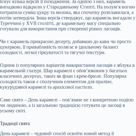
Існує кілька версій її походження. За однією з них, карамель
випадково відкрили у Стародавньому Єгипті. На полум’я вогню
потрапила суміш цукру та молока, яка спочатку розплавилася, а
потім затверділа. Інша версія стверджує, що карамель вигадали у
Туреччині у XVII столітті, де карамельну масу спеціально
готували для використання при створенні різних ласощів.
Чи є карамель прикрасою десерту, добавкою до кави чи просто
цукеркою, її привабливість полягає в ідеальному балансі
солодкості, легкої гіркуватості та тягучої текстури.
Одним із популярних варіантів використання ласощів є яблука в
карамельній глазурі. Шар карамелі є обов’язковим у багатьох
класичних десертах, таких як флан і крем-брюле. Популярна
солодкість також є сполучним елементом для праліне,
кукурудзяної карамелі та арахісової пастили.
Саме свято – День карамелі – пов’язане не з конкретною подією
чи людиною, а із загальною традицією готувати це ласощі в
усьому світі.
Традиції свята
День карамелі – чудовий спосіб освоїти новий метод її