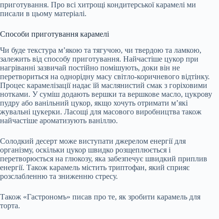
приготування. Про всі хитрощі кондитерської карамелі ми
писали в цьому матеріалі.
Способи приготування карамелі
Чи буде текстура м’якою та тягучою, чи твердою та ламкою,
залежить від способу приготування. Найчастіше цукор при
нагріванні зазвичай постійно помішують, доки він не
перетвориться на однорідну масу світло-коричневого відтінку.
Процес карамелізації надає їй маслянистий смак з горіховими
нотками. У суміш додають вершки та вершкове масло, цукрову
пудру або ванільний цукор, якщо хочуть отримати м’які
жувальні цукерки. Ласощі для масового виробництва також
найчастіше ароматизують ваніллю.
Солодкий десерт може виступати джерелом енергії для
організму, оскільки цукор швидко розщеплюється і
перетворюється на глюкозу, яка забезпечує швидкий приплив
енергії. Також карамель містить триптофан, який сприяє
розслабленню та зниженню стресу.
Також «Гастрономъ» писав про те, як зробити карамель для
торта.