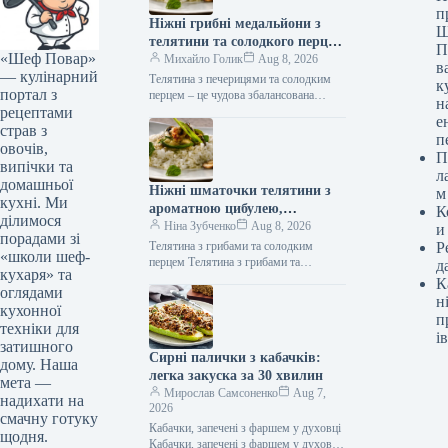
п
Ніжні грибні медальйони з
Ш
телятини та солодкого перцю:
П
«Шеф Повар»
покроковий рецепт із фото
Михайло Голик
Aug 8, 2026
в
— кулінарний
Телятина з печерицями та солодким
к
портал з
перцем – це чудова збалансована
н
рецептами
страва, гідна святкового столу. Щоб
е
м’ясо приготувалося швидко,
страв з
п
залишаючись м’яким…
овочів,
П
випічки та
л
домашньої
Ніжні шматочки телятини з
м
кухні. Ми
ароматною цибулею,
К
ділимося
соковитими грибами та
Ніна Зубченко
Aug 8, 2026
и
порадами зі
солодким болгарським
Телятина з грибами та солодким
Р
«школи шеф-
перцем: швидкий рецепт за
перцем Телятина з грибами та
д
кухаря» та
солодким перцем (Фото: gastronom.ru)
279 ккал
К
оглядами
Телятина з печерицями та болгарським
н
кухонної
перцем…
п
техніки для
ів
затишного
Сирні палички з кабачків:
дому. Наша
легка закуска за 30 хвилин
мета —
Мирослав Самсоненко
Aug 7,
надихати на
2026
смачну готуку
Кабачки, запечені з фаршем у духовці
щодня.
Кабачки, запечені з фаршем у духовці