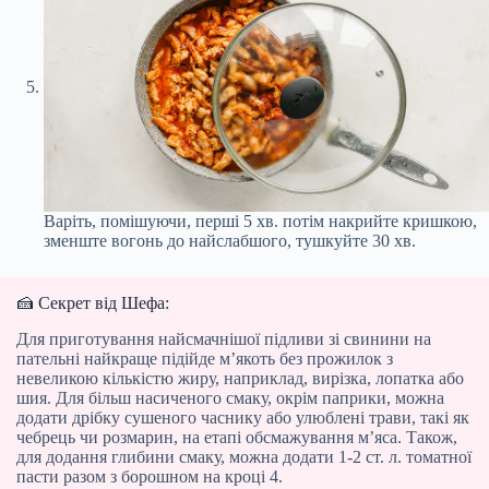
Варіть, помішуючи, перші 5 хв. потім накрийте кришкою,
зменште вогонь до найслабшого, тушкуйте 30 хв.
🍰 Секрет від Шефа:
Для приготування найсмачнішої підливи зі свинини на
пательні найкраще підійде м’якоть без прожилок з
невеликою кількістю жиру, наприклад, вирізка, лопатка або
шия. Для більш насиченого смаку, окрім паприки, можна
додати дрібку сушеного часнику або улюблені трави, такі як
чебрець чи розмарин, на етапі обсмажування м’яса. Також,
для додання глибини смаку, можна додати 1-2 ст. л. томатної
пасти разом з борошном на кроці 4.