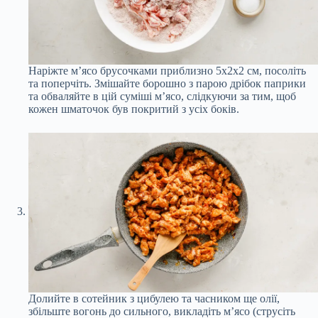
Наріжте м’ясо брусочками приблизно 5х2х2 см, посоліть
та поперчіть. Змішайте борошно з парою дрібок паприки
та обваляйте в цій суміші м’ясо, слідкуючи за тим, щоб
кожен шматочок був покритий з усіх боків.
Долийте в сотейник з цибулею та часником ще олії,
збільште вогонь до сильного, викладіть м’ясо (струсіть