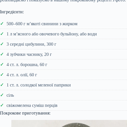
Інгредієнти:
500–600 г м’якоті свинини з жирком
1 л м’ясного або овочевого бульйону, або води
3 середні цибулини, 300 г
4 зубчики часнику, 20 г
4 ст. л. борошна, 60 г
4 ст. л. олії, 60 г
1 ст. л. солодкої меленої паприки
сіль
свіжомелена суміш перців
Покрокове приготування: