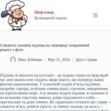
Skip
to
content
Шеф-повар
Кулінарний портал
Соковита свиняча підлива на сковороді: покроковий
рецепт з фото
Ніна Зубченко
May 31, 2026
Другі страви
Підлива зі свинини на пательні – це чудова страва на будь-який
час дня: можна нею снідати, якщо знаєте, що попереду важкі
фізичні навантаження. У класичній подачі м’ясна підливка
потребує гарніру, особливо смачна вона з гречкою, макаронами
чи картопляним пюре. Але можна подати підливу зі свинини й
на великому товстому шматку добре підсушеного хліба –
оригінально та дуже смачно. Як правильно готувати цю страву –
смажити м’ясо, робити просту та смачну підливу до нього, –
розповідаємо і показуємо в нашому покроковому рецепті з фото.