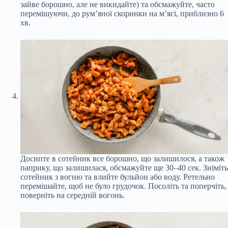
зайве борошно, але не викидайте) та обсмажуйте, часто
перемішуючи, до рум’яної скоринки на м’ясі, приблизно 6
хв.
Досипте в сотейник все борошно, що залишилося, а також
паприку, що залишилася, обсмажуйте ще 30–40 сек. Зніміть
сотейник з вогню та влийте бульйон або воду. Ретельно
перемішайте, щоб не було грудочок. Посоліть та поперчіть,
поверніть на середній вогонь.