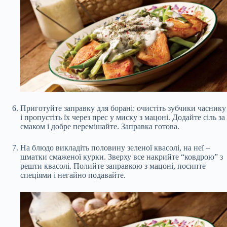
Приготуйте заправку для борані: очистіть зубчики часнику
і пропустіть їх через прес у миску з мацоні. Додайте сіль за
смаком і добре перемішайте. Заправка готова.
На блюдо викладіть половину зеленої квасолі, на неї –
шматки смаженої курки. Зверху все накрийте “ковдрою” з
решти квасолі. Полийте заправкою з мацоні, посипте
спеціями і негайно подавайте.