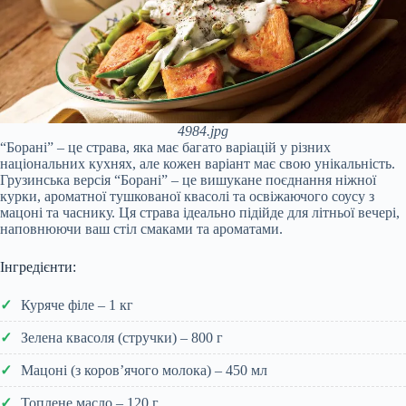
4984.jpg
“Борані” – це страва, яка має багато варіацій у різних
національних кухнях, але кожен варіант має свою унікальність.
Грузинська версія “Борані” – це вишукане поєднання ніжної
курки, ароматної тушкованої квасолі та освіжаючого соусу з
мацоні та часнику. Ця страва ідеально підійде для літньої вечері,
наповнюючи ваш стіл смаками та ароматами.
Інгредієнти:
Куряче філе – 1 кг
Зелена квасоля (стручки) – 800 г
Мацоні (з коров’ячого молока) – 450 мл
Топлене масло – 120 г