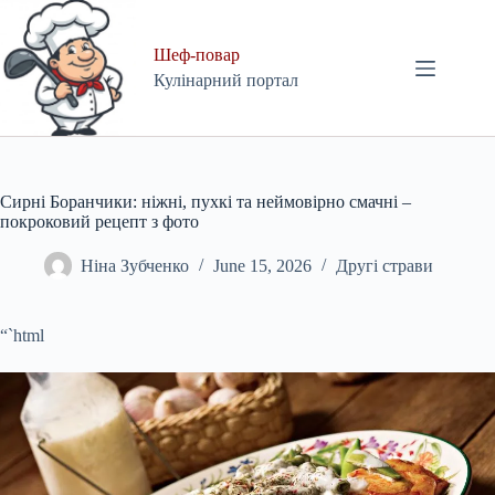
Skip
to
content
Шеф-повар
Кулінарний портал
Сирні Боранчики: ніжні, пухкі та неймовірно смачні –
покроковий рецепт з фото
Ніна Зубченко
June 15, 2026
Другі страви
“`html