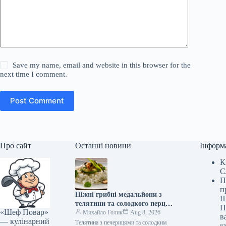
Save my name, email and website in this browser for the
next time I comment.
Post Comment
Про сайт
Останні новини
Інформ
К
С
П
п
Ніжні грибні медальйони з
Ш
телятини та солодкого перцю:
П
«Шеф Повар»
покроковий рецепт із фото
Михайло Голик
Aug 8, 2026
в
— кулінарний
Телятина з печерицями та солодким
к