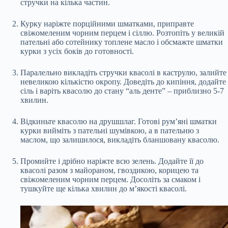
стручки на кілька частин.
Курку наріжте порційними шматками, приправте
свіжомеленим чорним перцем і сіллю. Розтопіть у великій
пательні або сотейнику топлене масло і обсмажте шматки
курки з усіх боків до готовності.
Паралельно викладіть стручки квасолі в каструлю, залийте
невеликою кількістю окропу. Доведіть до кипіння, додайте
сіль і варіть квасолю до стану “аль денте” – приблизно 5-7
хвилин.
Відкиньте квасолю на друшшлаг. Готові рум’яні шматки
курки вийміть з пательні шумівкою, а в пательню з
маслом, що залишилося, викладіть бланшовану квасолю.
Промийте і дрібно наріжте всю зелень. Додайте її до
квасолі разом з майораном, гвоздикою, корицею та
свіжомеленим чорним перцем. Досоліть за смаком і
тушкуйте ще кілька хвилин до м’якості квасолі.