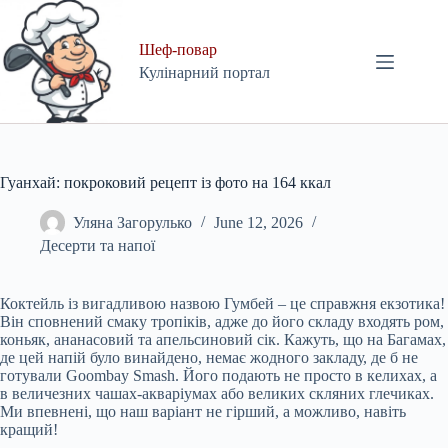
Skip
to
content
Шеф-повар
Кулінарний портал
Гуанхай: покроковий рецепт із фото на 164 ккал
Уляна Загорулько
June 12, 2026
Десерти та напої
Коктейль із вигадливою назвою Гумбей – це справжня екзотика!
Він сповнений смаку тропіків, адже до його складу входять ром,
коньяк, ананасовий та апельсиновий сік. Кажуть, що на Багамах,
де цей напій було винайдено, немає жодного закладу, де б не
готували Goombay Smash. Його подають не просто в келихах, а
в величезних чашах-акваріумах або великих скляних глечиках.
Ми впевнені, що наш варіант не гірший, а можливо, навіть
кращий!