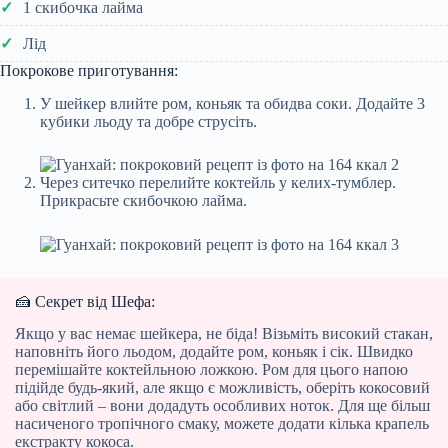
1 скибочка лайма
Лід
Покрокове приготування:
У шейкер влийте ром, коньяк та обидва соки. Додайте 3
кубики льоду та добре струсіть.
Через ситечко перелийте коктейль у келих-тумблер.
Прикрасьте скибочкою лайма.
🍰 Секрет від Шефа:
Якщо у вас немає шейкера, не біда! Візьміть високий стакан,
наповніть його льодом, додайте ром, коньяк і сік. Швидко
перемішайте коктейльною ложкою. Ром для цього напою
підійде будь-який, але якщо є можливість, оберіть кокосовий
або світлий – вони додадуть особливих ноток. Для ще більш
насиченого тропічного смаку, можете додати кілька крапель
екстракту кокоса.