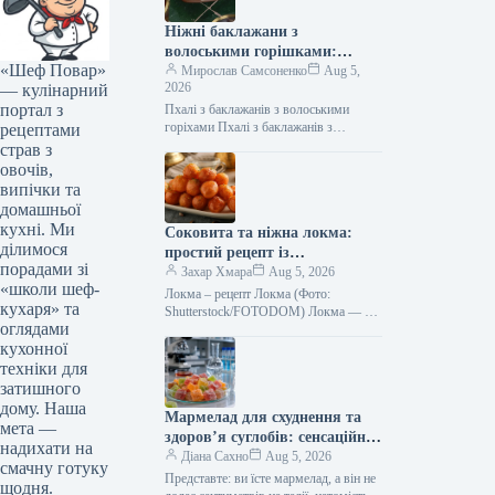
Ніжні баклажани з
волоськими горішками:
«Шеф Повар»
покроковий рецепт із фото
Мирослав Самсоненко
Aug 5,
2026
— кулінарний
портал з
Пхалі з баклажанів з волоськими
горіхами Пхалі з баклажанів з
рецептами
волоськими горіхами (Фото:
страв з
Згенеровано ШІ) Пхалі з баклажанів з
овочів,
волоськими…
випічки та
домашньої
кухні. Ми
Соковита та ніжна локма:
ділимося
простий рецепт із
порадами зі
фотографіями
Захар Хмара
Aug 5, 2026
«школи шеф-
Локма – рецепт Локма (Фото:
кухаря» та
Shutterstock/FOTODOM) Локма — це
оглядами
культовий стамбульський десерт-
кухонної
стрітфуд з багаторічною історією.
Хрустка скоринка цих пончиків та…
техніки для
затишного
дому. Наша
Мармелад для схуднення та
мета —
здоров’я суглобів: сенсаційне
надихати на
відкриття українських вчених
Діана Сахно
Aug 5, 2026
смачну готуку
Представте: ви їсте мармелад, а він не
щодня.