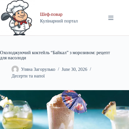
Skip
to
content
Шеф-повар
Кулінарний портал
Охолоджуючий коктейль “Байкал” з морозивом: рецепт
для насолоди
Уляна Загорулько
June 30, 2026
Десерти та напої