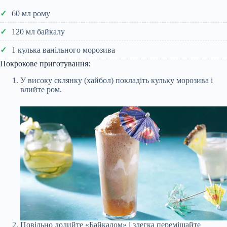
60 мл рому
120 мл байкалу
1 кулька ванільного морозива
Покрокове приготування:
У високу склянку (хайбол) покладіть кульку морозива і
влийте ром.
Повільно долийте «Байкалом» і злегка перемішайте