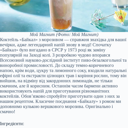
Мой Магнит
(Фото: Мой Магнит)
Коктейль «Байкал» з морозивом — справжня знахідка для вашої
вечірки, адже легендарний напій знову в моді! Спочатку
«Байкал» було вигадано в СРСР у 1973 році як заміну
популярній на Заході колі. З розробкою чудово впорався
Всесоюзний науково-дослідний інститут пиво-безалкогольної та
виноробної промисловості. До складу темно-коричневого
напою, крім води, цукру та лимонного соку, входили натуральні
ефірні олії та екстракти цілющих трав і коріння рослин, тому він
вийшов, на відміну від закордонних лимонадів, не тільки
смачним, але й корисним. Останнім часом бармени активно
використовують напій для приготування різноманітних
коктейлів. Обов’язково спробуйте приготувати один з них за
нашим рецептом. Класичне поєднання «Байкалу» з ромом ми
доповнимо кулькою вершкового морозива. Оригінально і
смачно!
Інгредієнти: