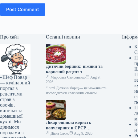
Post Comment
Про сайт
Останні новини
Інформ
К
С
П
п
Дитячий борщик: ніжний та
Ш
корисний рецепт з
П
«Шеф Повар»
покроковими фото
Мирослав Самсоненко
Aug 9,
в
2026
— кулінарний
к
портал з
“`html Дитячий борщ — це можливість
н
насолодитися класичним смаком
рецептами
е
улюбленої страви, але без подразників
страв з
п
для чутливого шлунка. Ми
овочів,
П
прибираємо гострі…
випічки та
л
домашньої
м
кухні. Ми
Лікар оцінила користь
К
ділимося
популярних в СРСР
и
порадами зі
гастрономічних поєднань
Діана Сахно
Aug 9, 2026
Р