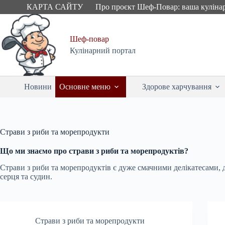
Skip
КАРТА САЙТУ
Про проєкт Шеф-Повар: ваша куліна
to
content
Шеф-повар
Кулінарний портал
Новини
Основне меню
Здорове харчування
Страви з риби та морепродукти
Що ми знаємо про страви з риби та морепродуктів?
Страви з риби та морепродуктів є дуже смачними делікатесами, д
серця та судин.
Страви з риби та морепродукти