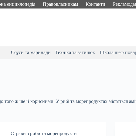
рна енциклопедія
Правовласникам
Контакти
Рекламода
Соуси та маринади
Техніка та затишок
Школа шеф-пова
о того ж ще й корисними. У рибі та морепродуктах містяться амі
Страви з риби та морепродукти