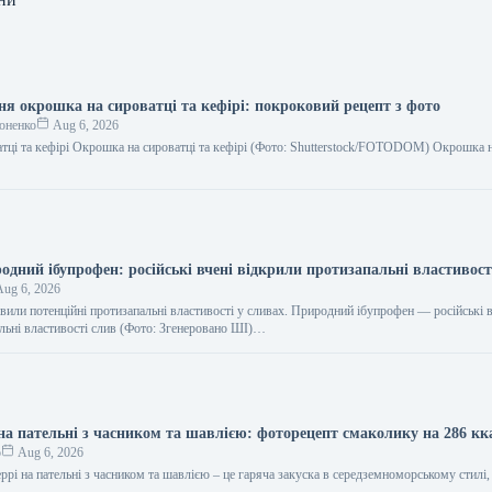
ня окрошка на сироватці та кефірі: покроковий рецепт з фото
оненко
Aug 6, 2026
тці та кефірі Окрошка на сироватці та кефірі (Фото: Shutterstock/FOTODOM) Окрошка н
…
одний ібупрофен: російські вчені відкрили протизапальні властивос
ug 6, 2026
явили потенційні протизапальні властивості у сливах. Природний ібупрофен — російські 
льні властивості слив (Фото: Згенеровано ШІ)…
 на пательні з часником та шавлією: фоторецепт смаколику на 286 кк
о
Aug 6, 2026
ррі на пательні з часником та шавлією – це гаряча закуска в середземноморському стилі,