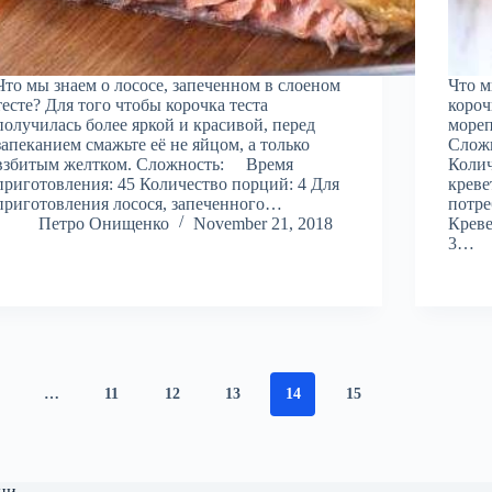
Что мы знаем о лососе, запеченном в слоеном
Что м
тесте? Для того чтобы корочка теста
короч
получилась более яркой и красивой, перед
мореп
запеканием смажьте её не яйцом, а только
Сложн
взбитым желтком. Сложность: Время
Колич
приготовления: 45 Количество порций: 4 Для
креве
приготовления лосося, запеченного…
потре
Петро Онищенко
November 21, 2018
Крев
3…
…
11
12
13
14
15
ни