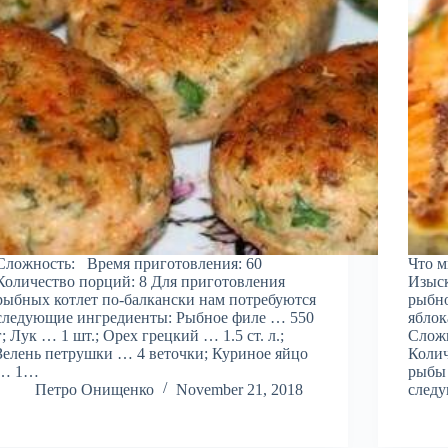
Сложность: Время приготовления: 60
Что м
Количество порций: 8 Для приготовления
Изыс
рыбных котлет по-балкански нам потребуются
рыбно
следующие ингредиенты: Рыбное филе … 550
яблок
г; Лук … 1 шт.; Орех грецкий … 1.5 ст. л.;
Сложн
Зелень петрушки … 4 веточки; Куриное яйцо
Колич
… 1…
рыбы 
Петро Онищенко
November 21, 2018
след