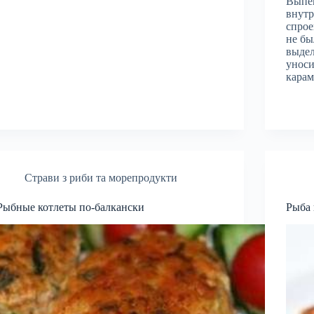
Выпек
внутр
спрое
не бы
выде
уноси
карам
Страви з риби та морепродукти
Рыбные котлеты по-балкански
Рыба 