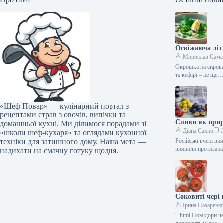
Освіжаюча літ
Мирослав Самс
Окрошка на сирова
та кефірі – це ще
«Шеф Повар» — кулінарний портал з
рецептами страв з овочів, випічки та
Сливи як прир
домашньої кухні. Ми ділимося порадами зі
Діана Сахно
A
«школи шеф-кухаря» та оглядами кухонної
техніки для затишного дому. Наша мета —
Російські вчені ви
виявили протизапа
надихати на смачну готуку щодня.
Соковиті чері
Ірина Назаренк
“`html Помідори че