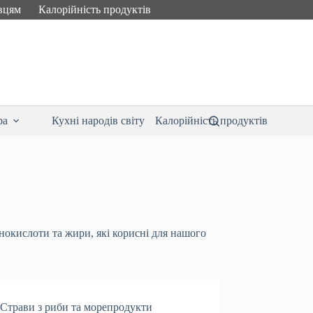
вцям
Калорійність продуктів
ра
Кухні народів світу
Калорійність продуктів
нокислоти та жири, які корисні для нашого
Страви з риби та морепродукти