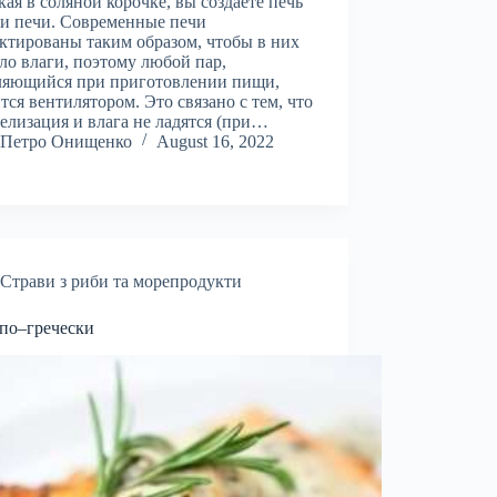
ая в соляной корочке, вы создаете печь
и печи. Современные печи
ктированы таким образом, чтобы в них
ло влаги, поэтому любой пар,
ляющийся при приготовлении пищи,
тся вентилятором. Это связано с тем, что
елизация и влага не ладятся (при…
Петро Онищенко
August 16, 2022
Страви з риби та морепродукти
по–гречески