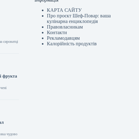
КАРТА САЙТУ
Про проєкт Шеф-Повар: ваша
кулінарна енциклопедія
Правовласникам
Контакти
Рекламодавцям
а сироватці
Калорійність продуктів
ті фрукта
вчені
ал
 яка чудово