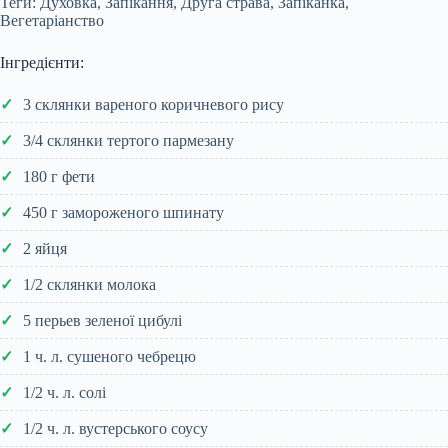
Теги: Духовка, Запікання, Друга страва, Запіканка,
Вегетаріанство
Інгредієнти:
3 склянки вареного коричневого рису
3/4 склянки тертого пармезану
180 г фети
450 г замороженого шпинату
2 яйця
1/2 склянки молока
5 перьев зеленої цибулі
1 ч. л. сушеного чебрецю
1/2 ч. л. солі
1/2 ч. л. вустерського соусу