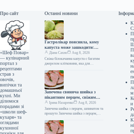
Про сайт
Останні новини
Інформ
К
С
П
п
Гастролікар пояснила, кому
Ш
капуста може зашкодити:
П
«Шеф Повар»
деталі на Gastronom.ru
Діана Сахно
Aug 8, 2026
в
— кулінарний
Свіжа білокачанна капуста є багатим
к
портал з
джерелом клітковини, яка для
н
рецептами
більшості людей є корисною
е
складовою для покращення травлення.
страв з
п
Однак у деяких…
овочів,
П
випічки та
л
домашньої
Запечена свиняча шийка з
м
кухні. Ми
пікантним перцем, свіжим
К
ділимося
шпинатом та італійським
Ірина Назаренко
Aug 8, 2026
и
порадами зі
прошутто: розкішна страва
Запечена шийка з перцем, шпинатом та
Р
«школи шеф-
для справжніх гурманів
прошуто Запечена шийка з перцем,
д
кухаря» та
шпинатом та прошуто Запечена шийка
К
оглядами
з перцем, шпинатом та…
н
кухонної
п
техніки для