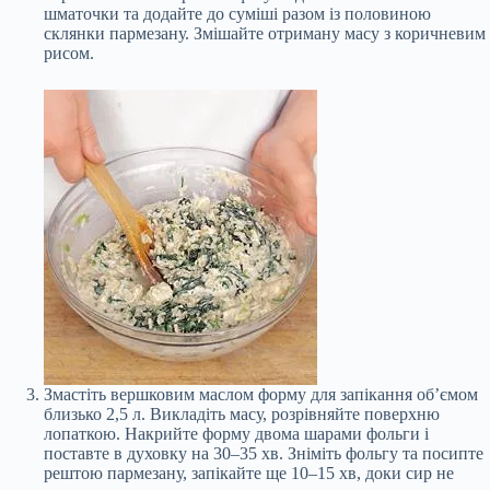
шматочки та додайте до суміші разом із половиною
склянки пармезану. Змішайте отриману масу з коричневим
рисом.
Змастіть вершковим маслом форму для запікання об’ємом
близько 2,5 л. Викладіть масу, розрівняйте поверхню
лопаткою. Накрийте форму двома шарами фольги і
поставте в духовку на 30–35 хв. Зніміть фольгу та посипте
рештою пармезану, запікайте ще 10–15 хв, доки сир не