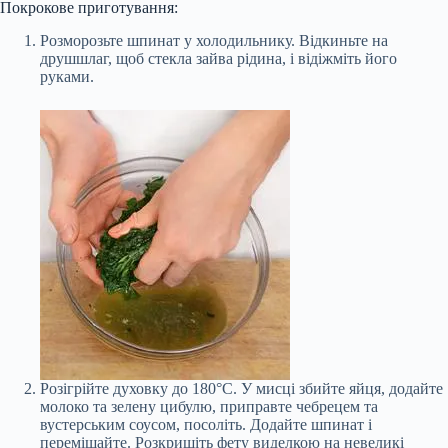
Покрокове приготування:
Розморозьте шпинат у холодильнику. Відкиньте на
друшшлаг, щоб стекла зайва рідина, і відіжміть його
руками.
Розігрійте духовку до 180°С. У мисці збийте яйця, додайте
молоко та зелену цибулю, приправте чебрецем та
вустерським соусом, посоліть. Додайте шпинат і
перемішайте. Розкришіть фету виделкою на невеликі