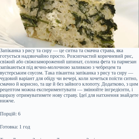
Запіканка з рису та сиру — це ситна та смачна страва, яка
готується надзвичайно просто. Розсипчастий коричневий рис,
свіжий або свіжозаморожений шпинат, солона фета та пармезан
запікаються під яєчно-молочною заливкою з чебрецем та
вустерським соусом. Така пікантна запіканка з рису та сиру —
чудовий варіант для обіду чи вечері, коли хочеться поїсти ситно,
смачно й корисно, та ще й без зайвого клопоту. Додатково, з цим
рецептом можна експериментувати — змінюйте інгредієнти, і
щоразу отримуватимете нову страву. Ідеї для натхнення знайдете
нижче.
Порцій: 6
Готовка: 1 год