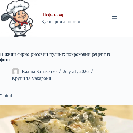
Skip
to
content
Шеф-повар
Кулінарний портал
Ніжний сирно-рисовий пудинг: покроковий рецепт із
фото
Вадим Батіженко
July 21, 2026
Крупи та макарони
“`html