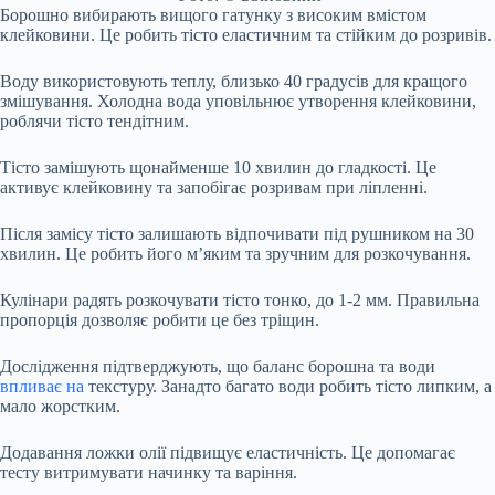
Борошно вибирають вищого гатунку з високим вмістом
клейковини. Це робить тісто еластичним та стійким до розривів.
Воду використовують теплу, близько 40 градусів для кращого
змішування. Холодна вода уповільнює утворення клейковини,
роблячи тісто тендітним.
Тісто замішують щонайменше 10 хвилин до гладкості. Це
активує клейковину та запобігає розривам при ліпленні.
Після замісу тісто залишають відпочивати під рушником на 30
хвилин. Це робить його м’яким та зручним для розкочування.
Кулінари радять розкочувати тісто тонко, до 1-2 мм. Правильна
пропорція дозволяє робити це без тріщин.
Дослідження підтверджують, що баланс борошна та води
впливає на
текстуру. Занадто багато води робить тісто липким, а
мало жорстким.
Додавання ложки олії підвищує еластичність. Це допомагає
тесту витримувати начинку та варіння.