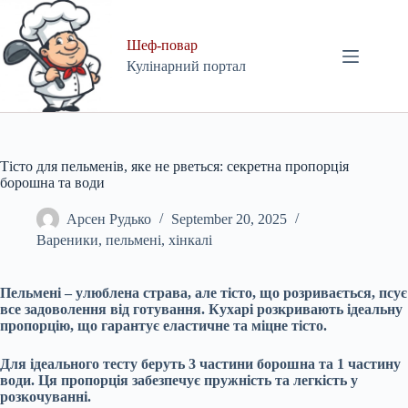
Skip
to
content
Шеф-повар
Кулінарний портал
Тісто для пельменів, яке не рветься: секретна пропорція
борошна та води
Арсен Рудько
September 20, 2025
Вареники, пельмені, хінкалі
Пельмені – улюблена страва, але тісто, що розривається, псує
все задоволення від готування. Кухарі розкривають ідеальну
пропорцію, що гарантує еластичне та міцне тісто.
Для ідеального тесту беруть 3 частини борошна та 1 частину
води. Ця пропорція забезпечує пружність та легкість у
розкочуванні.