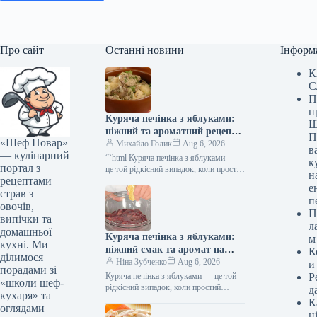
Про сайт
Останні новини
Інформ
К
С
П
п
Куряча печінка з яблуками:
Ш
ніжний та ароматний рецепт з
П
«Шеф Повар»
покроковими фото
Михайло Голик
Aug 6, 2026
в
— кулінарний
“`html Куряча печінка з яблуками —
к
портал з
це той рідкісний випадок, коли простий
н
рецептами
субпродукт перетворюється на
е
ресторанну страву завдяки
страв з
п
правильному поєднанню…
овочів,
П
випічки та
л
домашньої
Куряча печінка з яблуками:
м
кухні. Ми
ніжний смак та аромат на
К
ділимося
вашому столі
Ніна Зубченко
Aug 6, 2026
и
порадами зі
Куряча печінка з яблуками — це той
Р
«школи шеф-
рідкісний випадок, коли простий
д
кухаря» та
субпродукт перетворюється на
К
оглядами
ресторанну страву завдяки вдалому
н