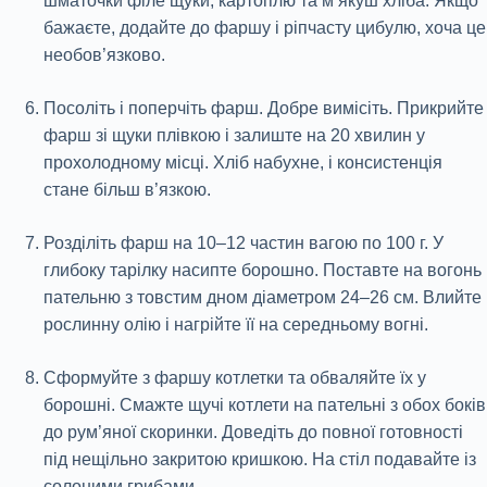
шматочки філе щуки, картоплю та м’якуш хліба. Якщо
бажаєте, додайте до фаршу і ріпчасту цибулю, хоча це
необов’язково.
Посоліть і поперчіть фарш. Добре вимісіть. Прикрийте
фарш зі щуки плівкою і залиште на 20 хвилин у
прохолодному місці. Хліб набухне, і консистенція
стане більш в’язкою.
Розділіть фарш на 10–12 частин вагою по 100 г. У
глибоку тарілку насипте борошно. Поставте на вогонь
пательню з товстим дном діаметром 24–26 см. Влийте
рослинну олію і нагрійте її на середньому вогні.
Сформуйте з фаршу котлетки та обваляйте їх у
борошні. Смажте щучі котлети на пательні з обох боків
до рум’яної скоринки. Доведіть до повної готовності
під нещільно закритою кришкою. На стіл подавайте із
солоними грибами.