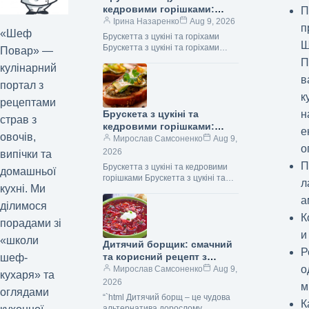
кедровими горішками:
П
рецепт смаколика з фото
Ірина Назаренко
Aug 9, 2026
п
«Шеф
(345 ккал)
Брускетта з цукіні та горіхами
Ш
Брускетта з цукіні та горіхами
Повар» —
(Фото: Shutterstock/FOTODOM)
П
кулінарний
Брускетта з цукіні та кедровими
в
горішками — це…
портал з
к
рецептами
н
Брускета з цукіні та
страв з
кедровими горішками:
е
овочів,
легка закуска з фото та
Мирослав Самсоненко
Aug 9,
о
смачним секретом
2026
випічки та
П
Брускетта з цукіні та кедровими
домашньої
горішками Брускетта з цукіні та
л
кухні. Ми
кедровими горішками (Фото:
а
Shutterstock/FOTODOM) Брускетта
ділимося
з цукіні та кедровими горішками…
К
порадами зі
и
«школи
Дитячий борщик: смачний
Р
та корисний рецепт з
шеф-
о
покроковими фото
Мирослав Самсоненко
Aug 9,
кухаря» та
2026
м
оглядами
“`html Дитячий борщ – це чудова
К
альтернатива дорослому