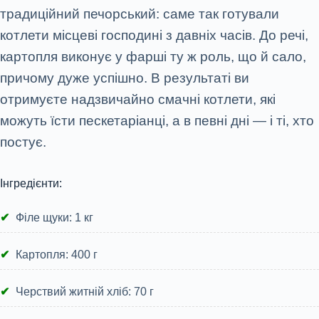
традиційний печорський: саме так готували
котлети місцеві господині з давніх часів. До речі,
картопля виконує у фарші ту ж роль, що й сало,
причому дуже успішно. В результаті ви
отримуєте надзвичайно смачні котлети, які
можуть їсти пескетаріанці, а в певні дні — і ті, хто
постує.
Інгредієнти:
Філе щуки: 1 кг
Картопля: 400 г
Черствий житній хліб: 70 г