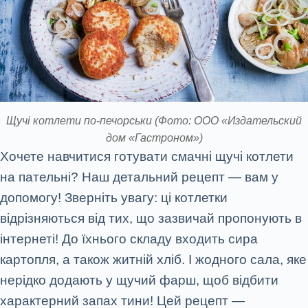
Щучі котлети по-печорськи
(Фото: ООО «Издательский
дом «Гастроном»)
Хочете навчитися готувати смачні щучі котлети
на пательні? Наш детальний рецепт — вам у
допомогу! Зверніть увагу: ці котлетки
відрізняються від тих, що зазвичай пропонують в
інтернеті! До їхнього складу входить сира
картопля, а також житній хліб. І жодного сала, яке
нерідко додають у щучий фарш, щоб відбити
характерний запах тини! Цей рецепт —