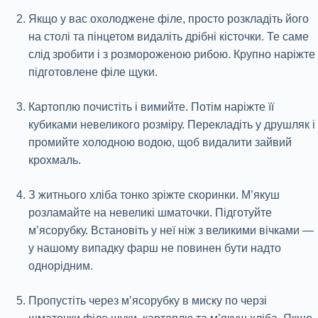
Якщо у вас охолоджене філе, просто розкладіть його
на столі та пінцетом видаліть дрібні кісточки. Те саме
слід зробити і з розмороженою рибою. Крупно наріжте
підготовлене філе щуки.
Картоплю почистіть і вимийте. Потім наріжте її
кубиками невеликого розміру. Перекладіть у друшляк і
промийте холодною водою, щоб видалити зайвий
крохмаль.
З житнього хліба тонко зріжте скоринки. М’якуш
розламайте на невеликі шматочки. Підготуйте
м’ясорубку. Встановіть у неї ніж з великими вічками —
у нашому випадку фарш не повинен бути надто
однорідним.
Пропустіть через м’ясорубку в миску по черзі