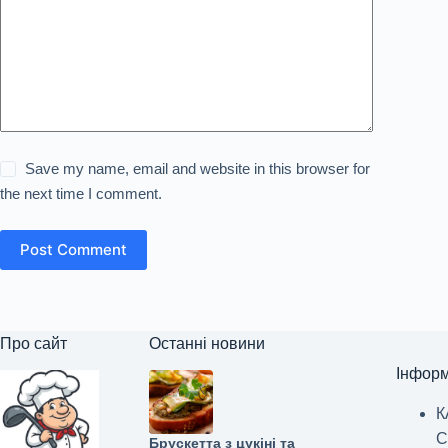
Save my name, email and website in this browser for
the next time I comment.
Post Comment
Про сайт
Останні новини
Інформ
К
С
Брускетта з цукіні та