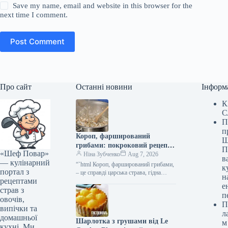
Save my name, email and website in this browser for the
next time I comment.
Post Comment
Про сайт
Останні новини
Інформ
К
С
П
п
Короп, фарширований
Ш
грибами: покроковий рецепт
П
«Шеф Повар»
із фото
Ніна Зубченко
Aug 7, 2026
в
— кулінарний
“`html Короп, фарширований грибами,
к
портал з
– це справді царська страва, гідна
н
рецептами
розкішного святкового столу. Риба
е
має щільне, але ніжне м’ясо з…
страв з
п
овочів,
П
випічки та
л
домашньої
Шарлотка з грушами від Le
м
кухні. Ми