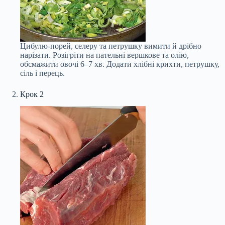
Цибулю-порей, селеру та петрушку вимити й дрібно
нарізати. Розігріти на пательні вершкове та олію,
обсмажити овочі 6–7 хв. Додати хлібні крихти, петрушку,
сіль і перець.
Крок 2