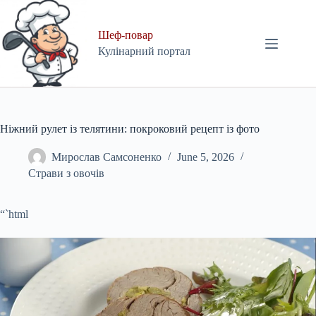
Skip
to
content
Шеф-повар
Кулінарний портал
Ніжний рулет із телятини: покроковий рецепт із фото
Мирослав Самсоненко
June 5, 2026
Страви з овочів
“`html