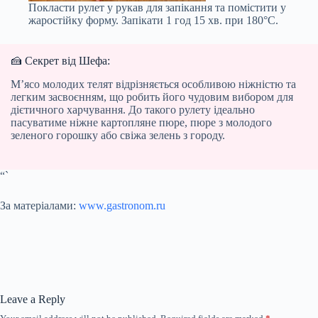
Покласти рулет у рукав для запікання та помістити у
жаростійку форму. Запікати 1 год 15 хв. при 180°С.
🍰 Секрет від Шефа:
М’ясо молодих телят відрізняється особливою ніжністю та
легким засвоєнням, що робить його чудовим вибором для
дієтичного харчування. До такого рулету ідеально
пасуватиме ніжне картопляне пюре, пюре з молодого
зеленого горошку або свіжа зелень з городу.
“`
За матеріалами:
www.gastronom.ru
Leave a Reply