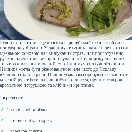
Рулети з телятини – це класика європейської кухні, особливо
популярна у Франції. У давнину телятину вважали делікатесом,
ідеальною основою для вишуканих страв. Для приготування
рулетів найчастіше використовували ніжну вирізку молочних
телят, яка мала витончений смак і мінімум сполучної тканини.
Начинка могла бути різноманітною, але часто до її складу
входили сезонні трави. Пропонуємо вам спробувати соковитий
м’ясний рулет із солодкою цибулею-пореєм, пряним селерою,
ароматною петрушкою та хлібними крихтами.
Інгредієнти:
1 кг телячої вирізки
1 стебло цибулі-порею
1 черешок селери