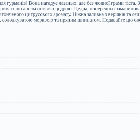
я гурманів! Вона нагадує лазанью, але без жодної грами тіста. З
роматною апельсиновою цедрою. Цедра, попередньо замаринована
 витонченого цитрусового аромату. Ніжна заливка з вершків та яєц
, солодкуватою морквою та пряним шпинатом. Подавайте цю овоч