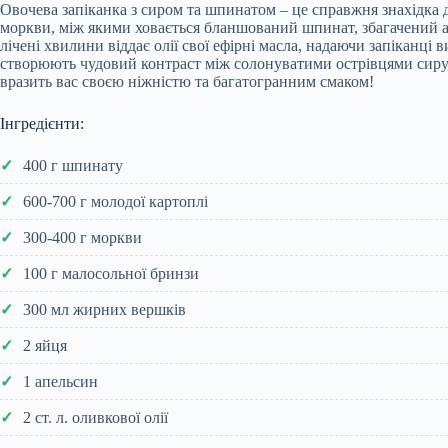
Овочева запіканка з сиром та шпинатом – це справжня знахідка дл
моркви, між якими ховається бланшований шпинат, збагачений а
лічені хвилини віддає олії свої ефірні масла, надаючи запіканці
створюють чудовий контраст між солонуватими острівцями сиру
вразить вас своєю ніжністю та багатогранним смаком!
Інгредієнти:
400 г шпинату
600-700 г молодої картоплі
300-400 г моркви
100 г малосольної бринзи
300 мл жирних вершків
2 яйця
1 апельсин
2 ст. л. оливкової олії