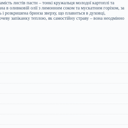
амість листів пасти – тонкі кружальця молодої картоплі та
 в оливковій олії з лимонним соком та мускатним горіхом, за
ь і розкришена бринза зверху, що плавиться в духовці,
еву запіканку теплою, як самостійну страву – вона неодмінно