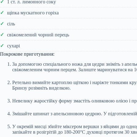
1 ст. л. лимонного соку
щіпка мускатного горіха
сіль
свіжомелений чорний перець
сухарі
Покрокове приготування:
За допомогою спеціального ножа для цедри зніміть з апел
свіжомеленим чорним перцем. Залиште маринуватися на 1
Ретельно вимийте картоплю щіткою і наріжте тонкими круж
Бринзу розімніть виделкою.
Невелику жаростійку форму змастіть оливковою олією і пр
Змішайте шпинат з апельсиновою цедрою. У підготовленій
У окремій мисці збийте міксером вершки з яйцями до одн
запікайте в розігрітій до 180-200°С духовці протягом 30 хв