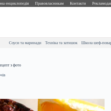
рна енциклопедія
Правовласникам
Контакти
Рекламода
Соуси та маринади
Техніка та затишок
Школа шеф-пова
ецепт з фото
очів