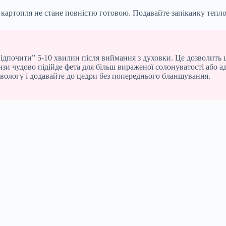
и картопля не стане повністю готовою. Подавайте запіканку тепл
відпочити” 5-10 хвилин після виймання з духовки. Це дозволить 
нзи чудово підійде фета для більш вираженої солонуватості або 
 вологу і додавайте до цедри без попереднього бланшування.