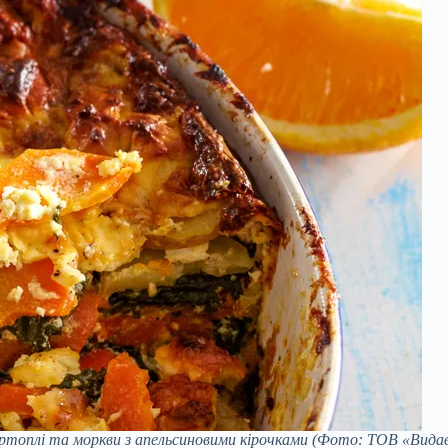
артоплі та моркви з апельсиновими кірочками
(Фото: ТОВ «Видав