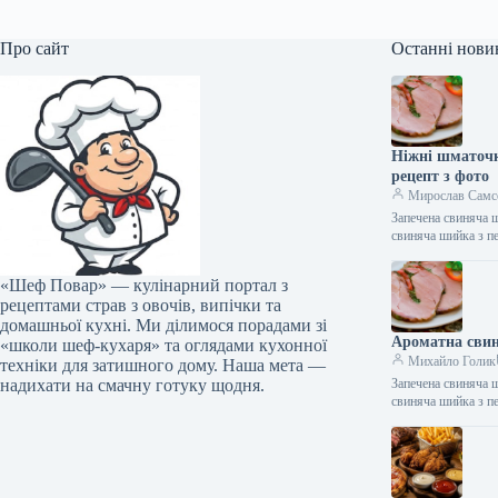
Про сайт
Останні нови
Ніжні шматочк
рецепт з фото
Мирослав Самс
Запечена свиняча 
свиняча шийка з 
«Шеф Повар» — кулінарний портал з
рецептами страв з овочів, випічки та
домашньої кухні. Ми ділимося порадами зі
Ароматна свин
«школи шеф-кухаря» та оглядами кухонної
Михайло Голик
техніки для затишного дому. Наша мета —
надихати на смачну готуку щодня.
Запечена свиняча 
свиняча шийка з 