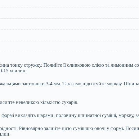
ьсина тонку стружку. Полийте її оливковою олією та лимонним со
0-15 хвилин.
альцями завтовшки 3-4 мм. Так само підготуйте моркву. Шпинат 
исипте невеликою кількістю сухарів.
 формі викладіть шарами: половину шпинатної суміші, моркву, 
орідності. Рівномірно залийте цією сумішшю овочі у формі. Пос
илин.