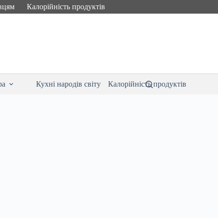
вцям
Калорійність продуктів
ра
Кухні народів світу
Калорійність продуктів