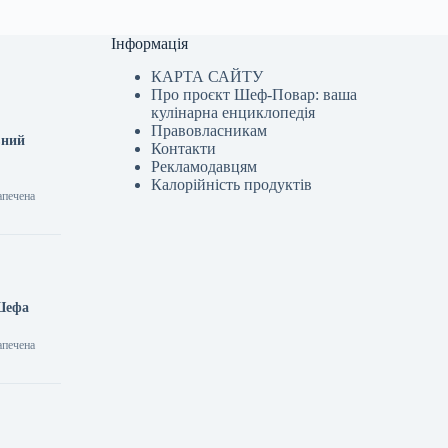
Інформація
КАРТА САЙТУ
Про проєкт Шеф-Повар: ваша
кулінарна енциклопедія
Правовласникам
вний
Контакти
Рекламодавцям
Калорійність продуктів
апечена
 Шефа
апечена