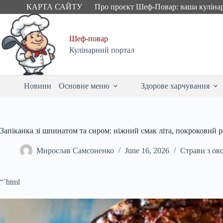
Skip
КАРТА САЙТУ
Про проєкт Шеф-Повар: ваша куліна
to
content
Шеф-повар
Кулінарний портал
Новини
Основне меню
Здорове харчування
Запіканка зі шпинатом та сиром: ніжний смак літа, покроковий р
Мирослав Самсоненко
June 16, 2026
Страви з ов
“`html