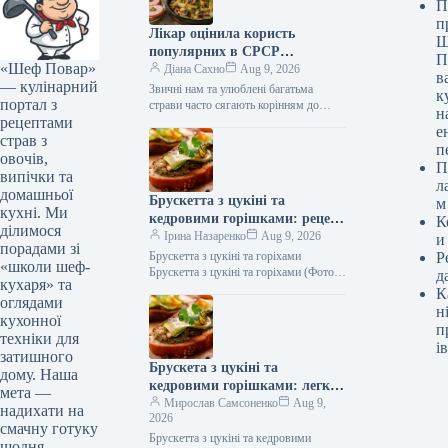
П
п
Лікар оцінила користь
Ш
популярних в СРСР
П
«Шеф Повар»
гастрономічних поєднань
Діана Сахно
Aug 9, 2026
в
— кулінарний
Звичні нам та улюблені багатьма
к
портал з
страви часто сягають корінням до
н
рецептами
радянської кухні. Вони ситні, смачні та
е
навіюють приємну ностальгію. Але…
страв з
п
овочів,
П
випічки та
л
домашньої
Брускетта з цукіні та
м
кухні. Ми
кедровими горішками: рецепт
К
ділимося
смаколика з фото (345 ккал)
Ірина Назаренко
Aug 9, 2026
и
порадами зі
Брускетта з цукіні та горіхами
Р
«школи шеф-
Брускетта з цукіні та горіхами (Фото:
д
кухаря» та
Shutterstock/FOTODOM) Брускетта з
К
оглядами
цукіні та кедровими горішками —
н
кухонної
це…
п
техніки для
ів
затишного
Брускета з цукіні та
дому. Наша
кедровими горішками: легка
мета —
закуска з фото та смачним
Мирослав Самсоненко
Aug 9,
надихати на
2026
секретом
смачну готуку
Брускетта з цукіні та кедровими
щодня.