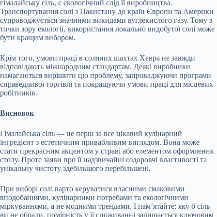
гімалайську сіль, є екологічний слід її виробництва.
Транспортування солі з Пакистану до країн Європи та Америки
супроводжується значними викидами вуглекислого газу. Тому з
точки зору екології, використання локально видобутої солі може
бути кращим вибором.
Крім того, умови праці в соляних шахтах Хевра не завжди
відповідають міжнародним стандартам. Деякі виробники
намагаються вирішити цю проблему, запроваджуючи програми
справедливої торгівлі та покращуючи умови праці для місцевих
робітників.
Висновок
Гімалайська сіль — це перш за все цікавий кулінарний
інгредієнт з естетичним привабливим виглядом. Вона може
стати прекрасним акцентом у страві або елементом оформлення
столу. Проте заяви про її надзвичайні оздоровчі властивості та
унікальну чистоту здебільшого перебільшені.
При виборі солі варто керуватися власними смаковими
вподобаннями, кулінарними потребами та екологічними
міркуваннями, а не модними трендами. І пам’ятайте: яку б сіль
ви не обрали, помірність у її споживанні залишається ключовим