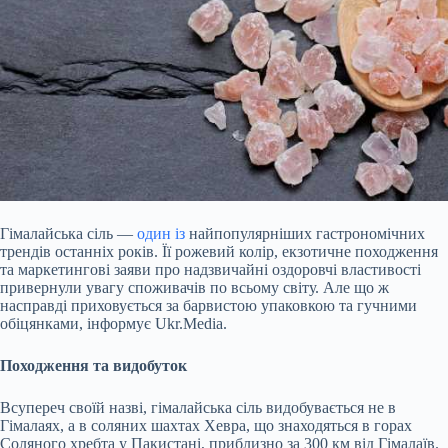
Гімалайська сіль —
один із
найпопулярніших гастрономічних
трендів останніх років. Її рожевий колір, екзотичне походження
та маркетингові заяви про надзвичайні оздоровчі властивості
привернули увагу споживачів по всьому світу. Але що ж
насправді приховується за барвистою упаковкою та гучними
обіцянками, інформує Ukr.Media.
Походження та видобуток
Всупереч своїй назві, гімалайська сіль видобувається не в
Гімалаях, а в соляних шахтах Хевра, що знаходяться в горах
Соляного хребта у Пакистані,
приблизно за 300 км від Гімалаїв.