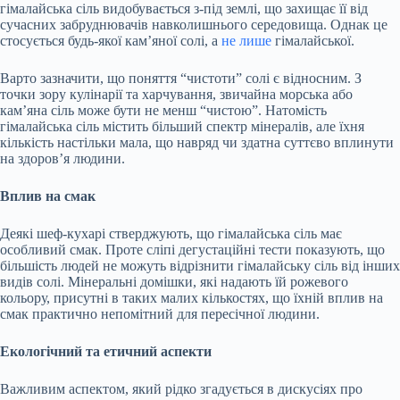
гімалайська сіль видобувається з-під землі, що захищає її від
сучасних забруднювачів навколишнього середовища. Однак це
стосується будь-якої кам’яної солі, а
не лише
гімалайської.
Варто зазначити, що поняття “чистоти” солі є відносним. З
точки зору кулінарії та харчування, звичайна морська або
кам’яна сіль може бути не менш “чистою”. Натомість
гімалайська сіль містить більший спектр мінералів, але їхня
кількість настільки мала, що навряд чи здатна суттєво вплинути
на здоров’я людини.
Вплив на смак
Деякі шеф-кухарі стверджують, що гімалайська сіль має
особливий смак. Проте сліпі дегустаційні тести показують, що
більшість людей не можуть відрізнити гімалайську сіль від інших
видів солі. Мінеральні домішки, які надають їй рожевого
кольору, присутні в таких малих кількостях, що їхній вплив на
смак практично непомітний для пересічної людини.
Екологічний та етичний аспекти
Важливим аспектом, який рідко згадується в дискусіях про