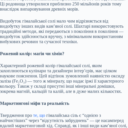
Ці родовища утворилися приблизно 250 мільйонів років тому
внаслідок випаровування древніх морів.
Видобуток гімалайської солі мало чим відрізняється від
видобутку інших видів кам’яної солі. Шахтарі використовують
традиційні методи, які передаються з покоління в покоління —
видобуток здійснюється вручну, з мінімальним використанням
вибухових речовин та сучасної техніки.
Рожевий колір: магія чи хімія?
Характерний рожевий колір гімалайської солі, яким
захоплюються кулінари та дизайнери інтер’єрів, має цілком
наукове пояснення. Цей відтінок зумовлений наявністю оксиду
заліза (Fe₂O₃) — того ж мінералу, що надає іржі її характерного
кольору. Також у складі присутні інші мінеральні домішки,
зокрема магній, кальцій та калій, але в дуже малих кількостях.
Маркетингові міфи та реальність
Твердження про
те, що
гімалайська сіль є “однією з
найчистіших” через “відсутність забруднень” — це насамперед
вдалий маркетинговий хід. Справді, як і інші види кам’яної солі,