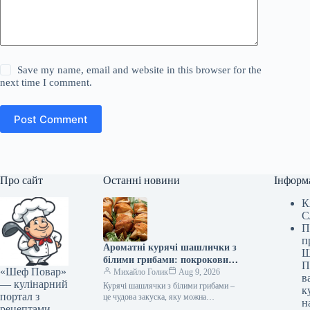
Save my name, email and website in this browser for the
next time I comment.
Post Comment
Про сайт
Останні новини
Інформ
К
С
П
п
Ароматні курячі шашлички з
Ш
білими грибами: покроковий
П
«Шеф Повар»
рецепт з фото
Михайло Голик
Aug 9, 2026
в
— кулінарний
Курячі шашлячки з білими грибами –
к
портал з
це чудова закуска, яку можна
н
рецептами
приготувати як на природі на мангалі,