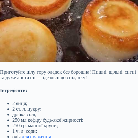
Приготуйте цілу гору оладок без борошна! Пишні, щільні, ситні
та дуже апетитні — ідеальні до сніданку!
Інгредієнти:
2 яйця;
2 ст. л. цукру;
дрібка солі;
250 мл кефіру будь-якої жирності;
250 гр. манної крупи;
1 ч. л. соди;
олія
для смаження
.