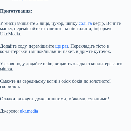
Приготування:
У мисці змішайте 2 яйця, цукор, щіпку
солі та
кефір. Всипте
манку, перемішайте та залиште на пів години, інформує
Ukr.Media.
Додайте соду, перемішайте
ще раз
. Перекладіть тісто в
кондитерський мішок/щільний пакет, відріжте куточок.
У сковороду
додайте олію, видавіть оладки з кондитерського
мішка.
Смажте на середньому вогні з обох боків до золотистої
скоринки.
Оладки виходять дуже пишними, м’якими, смачними!
Джерело:
ukr.media