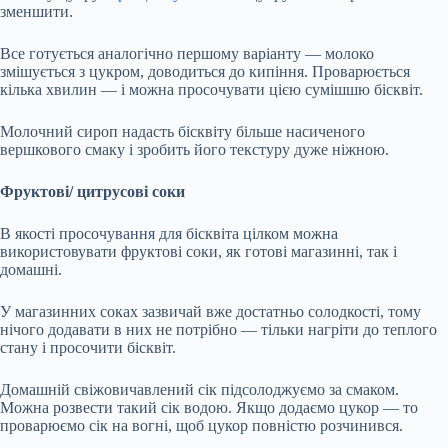
зменшити.
Все готується аналогічно першому варіанту — молоко
змішується з цукром, доводиться до кипіння. Проварюється
кілька хвилин — і можна просочувати цією сумішшю бісквіт.
Молочний сироп надасть бісквіту більше насиченого
вершкового смаку і зробить його текстуру дуже ніжною.
Фруктові/ цитрусові соки
В якості просочування для бісквіта цілком можна
використовувати фруктові соки, як готові магазинні, так і
домашні.
У магазинних соках зазвичай вже достатньо солодкості, тому
нічого додавати в них не потрібно — тільки нагріти до теплого
стану і просочити бісквіт.
Домашній свіжовичавлений сік підсолоджуємо за смаком.
Можна розвести такий сік водою. Якщо додаємо цукор — то
проварюємо сік на вогні, щоб цукор повністю розчинився.