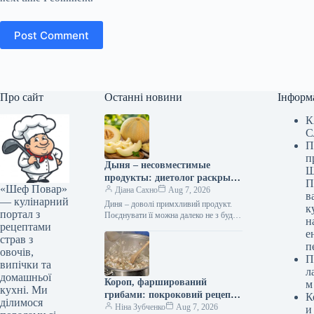
Post Comment
Про сайт
Останні новини
Інформ
К
С
П
п
Дыня – несовместимые
Ш
продукты: диетолог раскрыла
П
«Шеф Повар»
секреты правильного
Діана Сахно
Aug 7, 2026
в
— кулінарний
сочетания
Диня – доволі примхливий продукт.
к
портал з
Поєднувати її можна далеко не з будь-
н
рецептами
якою їжею, інакше це може
е
обернутися порушенням травлення
страв з
п
та…
овочів,
П
випічки та
л
домашньої
Короп, фарширований
м
кухні. Ми
грибами: покроковий рецепт
К
ділимося
із фото
Ніна Зубченко
Aug 7, 2026
и