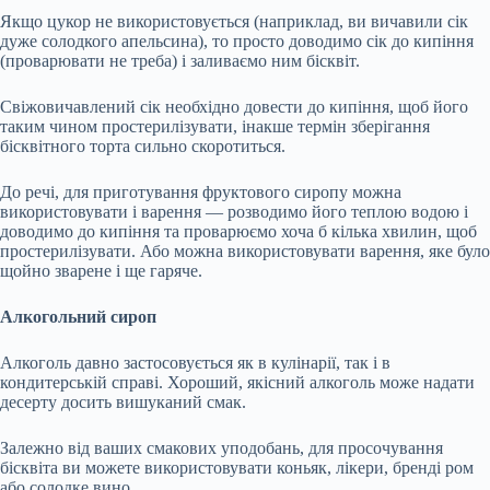
Якщо цукор не використовується (наприклад, ви вичавили сік
дуже солодкого апельсина), то просто доводимо сік до кипіння
(проварювати не треба) і заливаємо ним бісквіт.
Свіжовичавлений сік необхідно довести до кипіння, щоб його
таким чином простерилізувати, інакше термін зберігання
бісквітного торта сильно скоротиться.
До речі, для приготування фруктового сиропу можна
використовувати і варення — розводимо його теплою водою і
доводимо до кипіння та проварюємо хоча б кілька хвилин, щоб
простерилізувати. Або можна використовувати варення, яке було
щойно зварене і ще гаряче.
Алкогольний сироп
Алкоголь давно застосовується як в кулінарії, так і в
кондитерській справі. Хороший, якісний алкоголь може надати
десерту досить вишуканий смак.
Залежно від ваших смакових уподобань, для просочування
бісквіта ви можете використовувати коньяк, лікери, бренді ром
або солодке вино.