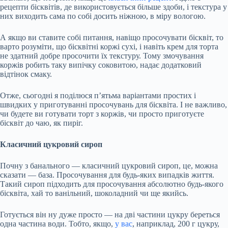
рецепти бісквітів, де використовується більше здоби, і текстура у
них виходить сама по собі досить ніжною, в міру вологою.
А якщо ви ставите собі питання, навіщо просочувати бісквіт, то
варто розуміти, що бісквітні коржі сухі, і навіть крем для торта
не здатний добре просочити їх текстуру. Тому змочування
коржів робить таку випічку соковитою, надає додатковий
відтінок смаку.
Отже, сьогодні я поділюся п’ятьма варіантами простих і
швидких у приготуванні просочувань для бісквіта. І не важливо,
чи будете ви готувати торт з коржів, чи просто приготуєте
бісквіт до чаю, як пиріг.
Класичний цукровий сироп
Почну з банального — класичний цукровий сироп, це, можна
сказати — база. Просочування для будь-яких випадків життя.
Такий сироп підходить для просочування абсолютно будь-якого
бісквіта, хай то ванільний, шоколадний чи ще якийсь.
Готується він ну дуже просто — на дві частини цукру береться
одна частина води. Тобто, якщо,
у вас
, наприклад, 200 г цукру,