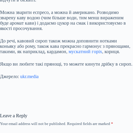
Можна зварити еспресо, а можна й американо. Розводимо
зварену каву водою (чим більше води, тим менш вираженим
буде аромат кави) і додаємо цукор на смак і використовуємо в
якості просочування.
До речі, кавовий сироп також можна доповнити нотками
коньяку або рому, також кава прекрасно гармонує з прянощами,
такими, як наприклад, кардамон,
мускатний горіх
, кориця.
Якщо ви любите такі прянощі, то можете кинути дрібку в сироп.
Джерело:
ukr.media
Leave a Reply
Your email address will not be published.
Required fields are marked
*