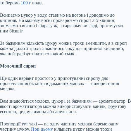
то беремо
100 г
води.
Всипаємо цукор у воду, ставимо на вогонь і доводимо до
кипіння. На малому вогні проварюємо сироп 3-5 хвилин,
знімаємо з вогню і відразу ж, в гарячому вигляді, просочуємо
ним бісквіт.
За бажанням кількість цукру можна трохи зменшити, а в сироп
можна додати трохи лимонного соку для приємної кислинки,
яка нейтралізує надто солодкий смак.
Молочний сироп
Ще один варіант простого у приготуванні сиропу для
просочування бісквіта в домашніх умовах — використання
молока.
Вам знадобиться молоко, цукор і за бажанням — ароматизатор. В
якості ароматизатора можна використовувати ваніль, фруктову
есенцію, цедру лимона або апельсина.
Пропорції тут такі — на одну частину молока беремо одну
частину цукру.
При цьому
кількість цукру можна трохи