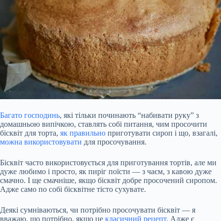
Багато господинь
, які тільки починають “набивати руку” з
домашньою випічкою, ставлять собі питання, чим просочити
бісквіт для торта,
як правильно
приготувати сироп і що, взагалі,
можна використовувати
для просочування.
Бісквіт часто використовується для приготування тортів, але ми
дуже любимо і просто, як пиріг поїсти — з чаєм, з кавою дуже
смачно. І ще смачніше, якщо бісквіт добре просочений сиропом.
Адже само по собі бісквітне тісто сухувате.
Деякі сумніваються, чи потрібно просочувати бісквіт — я
вважаю, що потрібно, якщо це
класичний рецепт
. Адже є