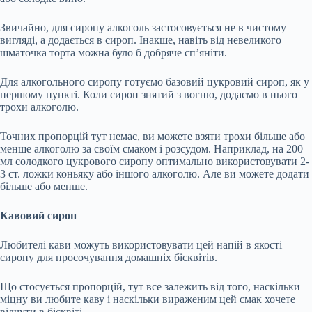
Звичайно, для сиропу алкоголь застосовується не в чистому
вигляді, а додається в сироп. Інакше, навіть від невеликого
шматочка торта можна було б добряче сп’яніти.
Для алкогольного сиропу готуємо базовий цукровий сироп, як у
першому пункті. Коли сироп знятий з вогню, додаємо в нього
трохи алкоголю.
Точних пропорцій тут немає, ви можете взяти трохи більше або
менше алкоголю за своїм смаком і розсудом. Наприклад, на 200
мл солодкого цукрового сиропу оптимально використовувати 2-
3 ст. ложки коньяку або іншого алкоголю. Але ви можете додати
більше або менше.
Кавовий сироп
Любителі кави можуть використовувати цей напій в якості
сиропу для просочування домашніх бісквітів.
Що стосується пропорцій, тут все залежить від того, наскільки
міцну ви любите каву і наскільки вираженим цей смак хочете
відчути в бісквіті.