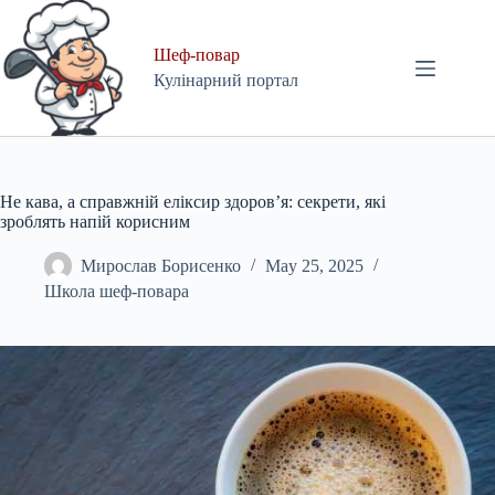
Skip
to
content
Шеф-повар
Кулінарний портал
Не кава, а справжній еліксир здоров’я: секрети, які
зроблять напій корисним
Мирослав Борисенко
May 25, 2025
Школа шеф-повара