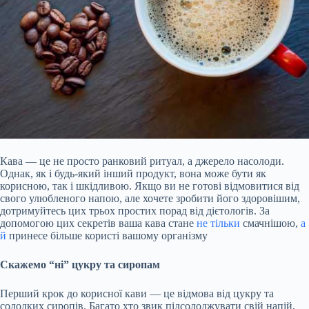
Кава — це не просто ранковий ритуал, а джерело насолоди.
Однак, як і будь-який інший продукт, вона може бути як
корисною, так і шкідливою. Якщо ви не готові відмовитися від
свого улюбленого напою, але хочете зробити його здоровішим,
дотримуйтесь цих трьох простих порад від дієтологів. За
допомогою цих секретів ваша кава стане
не тільки
смачнішою,
а
й
принесе більше користі вашому організму
Скажемо “ні” цукру та сиропам
Перший крок до корисної кави — це відмова від цукру та
солодких сиропів. Багато хто звик підсолоджувати свій напій,