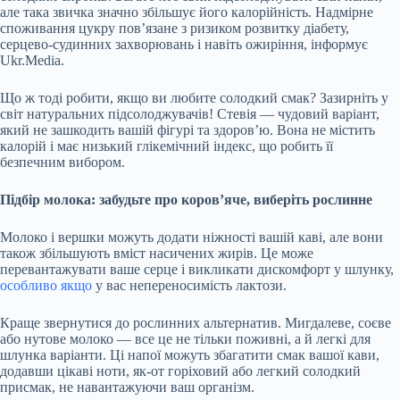
але така звичка значно збільшує його калорійність. Надмірне
споживання цукру пов’язане з ризиком розвитку діабету,
серцево-судинних захворювань і навіть ожиріння, інформує
Ukr.Media.
Що ж тоді робити, якщо ви любите солодкий смак? Зазирніть у
світ натуральних підсолоджувачів! Стевія — чудовий варіант,
який не зашкодить вашій фігурі та здоров’ю. Вона не містить
калорій і має низький глікемічний індекс, що робить її
безпечним вибором.
Підбір молока: забудьте про коров’яче, виберіть рослинне
Молоко і вершки можуть додати ніжності вашій каві, але вони
також збільшують вміст насичених жирів. Це може
перевантажувати ваше серце і викликати дискомфорт у шлунку,
особливо якщо
у вас непереносимість лактози.
Краще звернутися до рослинних альтернатив. Мигдалеве, соєве
або нутове молоко — все це не тільки поживні, а й легкі для
шлунка варіанти. Ці напої можуть збагатити смак вашої кави,
додавши цікаві ноти, як-от горіховий або легкий солодкий
присмак, не навантажуючи ваш організм.