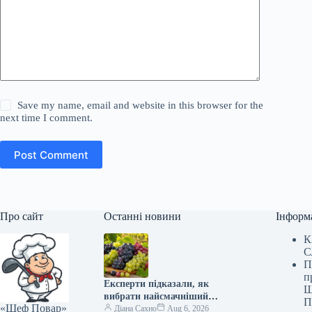
Save my name, email and website in this browser for the
next time I comment.
Post Comment
Про сайт
Останні новини
Інформ
К
С
П
п
Експерти підказали, як
Ш
вибрати найсмачніший
П
«Шеф Повар»
виноград: секрети від
Діана Сахно
Aug 6, 2026