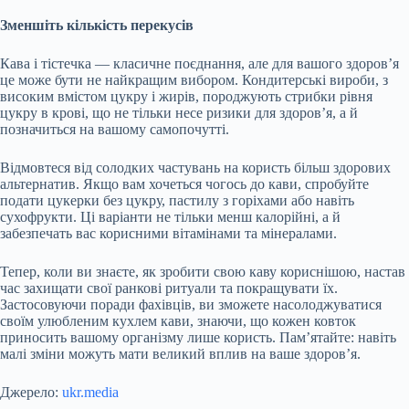
Зменшіть кількість перекусів
Кава і тістечка — класичне поєднання, але для вашого здоров’я
це може бути не найкращим вибором. Кондитерські вироби, з
високим вмістом цукру і жирів, породжують стрибки рівня
цукру в крові, що не тільки несе ризики для здоров’я, а й
позначиться на вашому самопочутті.
Відмовтеся від солодких частувань на користь більш здорових
альтернатив. Якщо вам хочеться чогось до кави, спробуйте
подати цукерки без цукру, пастилу з горіхами або навіть
сухофрукти. Ці варіанти не тільки менш калорійні, а й
забезпечать вас корисними вітамінами та мінералами.
Тепер, коли ви знаєте, як зробити свою каву кориснішою, настав
час захищати свої ранкові ритуали та покращувати їх.
Застосовуючи поради фахівців, ви зможете насолоджуватися
своїм улюбленим кухлем кави, знаючи, що кожен ковток
приносить вашому організму лише користь. Пам’ятайте: навіть
малі зміни можуть мати великий вплив на ваше здоров’я.
Джерело:
ukr.media