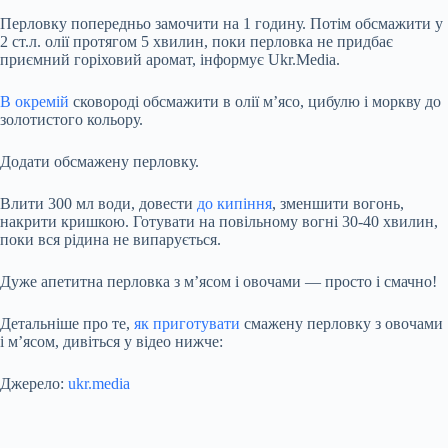
Перловку попередньо замочити на 1 годину. Потім обсмажити у
2 ст.л. олії протягом 5 хвилин, поки перловка не придбає
приємний горіховий аромат, інформує Ukr.Media.
В окремій
сковороді обсмажити в олії м’ясо, цибулю і моркву до
золотистого кольору.
Додати обсмажену перловку.
Влити 300 мл води, довести
до кипіння
, зменшити вогонь,
накрити кришкою. Готувати на повільному вогні 30-40 хвилин,
поки вся рідина не випарується.
Дуже апетитна перловка з м’ясом і овочами — просто і смачно!
Детальніше про те,
як приготувати
смажену перловку з овочами
і м’ясом, дивіться у відео нижче:
Джерело:
ukr.media