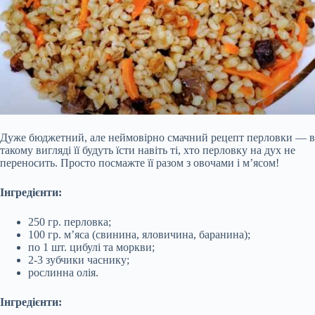
Дуже бюджетний, але неймовірно смачний рецепт перловки — в
такому вигляді її будуть їсти навіть ті, хто перловку на дух не
переносить. Просто посмажте її разом з овочами і м’ясом!
Інгредієнти:
250 гр. перловка;
100 гр. м’яса (свинина, яловичина, баранина);
по 1 шт. цибулі та моркви;
2-3 зубчики часнику;
рослинна олія.
Інгредієнти: